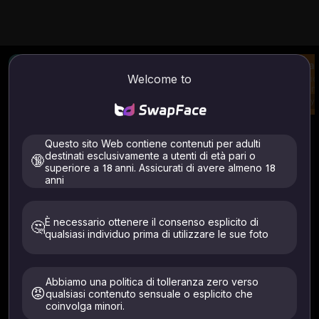
Miglioratore di immagini
Immagine AI in video
Scam
Welcome to
Migliora la chiarezza
Genera video dalla
Caric
dell'immagine
tua immagine e dal
scamb
tuo prompt
Try
Try
Try
Immagine in immagine/video
Come usare
Questo sito Web contiene contenuti per adulti
Immagine in immagine
Immagine in video
destinati esclusivamente a utenti di età pari o
🔞
superiore a 18 anni. Assicurati di avere almeno 18
anni
Caricamento
È necessario ottenere il consenso esplicito di
🤔
qualsiasi individuo prima di utilizzare le sue foto
File supportati: .jpeg .jpg .webp .png .avif
Carica solo immagini tue o di persone che hanno dato il
Abbiamo una politica di tolleranza zero verso
consenso esplicito. Deve avere più di 18 anni. Cancellato
😡
entro 24 ore.
qualsiasi contenuto sensuale o esplicito che
coinvolga minori.