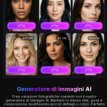
Try
Try
Try
17.53K
1.13K
12.51K
Try
Try
Try
19.30K
2.86K
5.90K
Generatore di immagini AI
Crea variazioni fotografiche coerenti con il nostro
generatore di immagini AI. Mantieni lo stesso stile, posa e
composizione modificando piccoli dettagli o colori. Perfetto