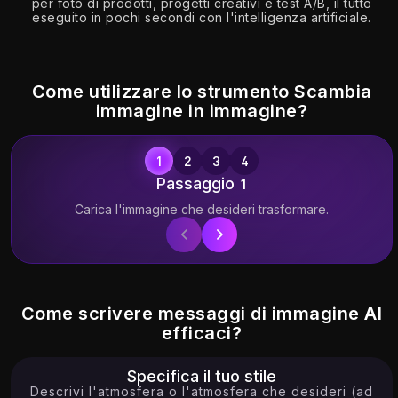
per foto di prodotti, progetti creativi e test A/B, il tutto
eseguito in pochi secondi con l'intelligenza artificiale.
Try
Try
Try
11.57K
0.06K
3.49K
Come utilizzare lo strumento Scambia
immagine in immagine?
Passaggio 1
Try
Try
Try
Carica l'immagine che desideri trasformare.
I
14.94K
5.16K
12.45K
Come scrivere messaggi di immagine AI
efficaci?
Try
Try
Try
Specifica il tuo stile
Descrivi l'atmosfera o l'atmosfera che desideri (ad