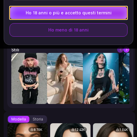
Ho 18 anni o più e accetto questi termini
Ho meno di 18 anni
Stili
Modella
Storia
8.70K
12.42K
1.04K