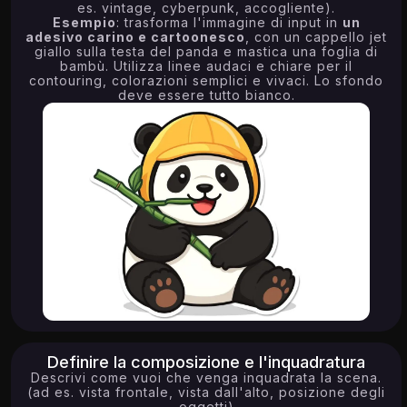
19.30K
11.72K
4.13K
es. vintage, cyberpunk, accogliente).
Esempio
: trasforma l'immagine di input in
un
adesivo carino e cartoonesco
, con un cappello jet
giallo sulla testa del panda e mastica una foglia di
bambù. Utilizza linee audaci e chiare per il
contouring, colorazioni semplici e vivaci. Lo sfondo
deve essere tutto bianco.
Try
Try
Try
10.11K
Try
Definire la composizione e l'inquadratura
Descrivi come vuoi che venga inquadrata la scena.
(ad es. vista frontale, vista dall'alto, posizione degli
oggetti)