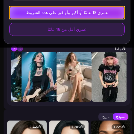
عمري 18 عامًا أو أكبر وأوافق على هذه الشروط
عمري أقل من 18 عامًا
الأنماط
نموذج
تاريخ
0.44K
7.28K
1.22K