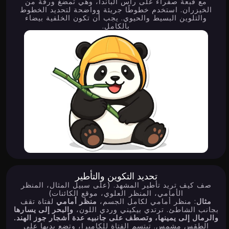
4.46K
16.43K
11.60K
مع قبعة صفراء على رأس الباندا، وهي تمضغ ورقة من
الخيزران. استخدم خطوطًا جريئة وواضحة لتحديد الخطوط
والتلوين البسيط والحيوي. يجب أن تكون الخلفية بيضاء
بالكامل.
Try
Try
Try
16.99K
Try
تحديد التكوين والتأطير
صف كيف تريد تأطير المشهد. (على سبيل المثال، المنظر
الأمامي، المنظر العلوي، موقع الكائنات)
مثال
: منظر أمامي لكامل الجسم،
منظر أمامي
لفتاة تقف
بجانب الشاطئ. ترتدي بيكيني وردي اللون،
والبحر إلى يسارها
والرمال إلى يمينها، وتصطف على جانبيه عدة أشجار جوز الهند.
الطقس مشمس. تبتسم الفتاة للكاميرا، وتضع يديها على