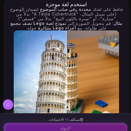
استخدم لغة موجزة
حافظ على لغتك
محددة
و
في صلب الموضوع
لضمان الوضوح.
(على سبيل المثال، "A Tesla Cybertruck" بدلاً من
"سيارة"، أو "سترة باللون البيج" بدلاً من "قميص").
مثال
: قم بتحويل الصورة إلى
نموذج لعبة Lego نصف مجمع
على طاولة، مع
أجزاء Lego متناثرة
حوله.
سيكلف
10
الاعتمادات.
يولد