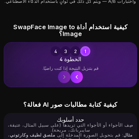
واختبارات A/B — ويتم كل ذلك في ثوانٍ باستخدام الذكاء الاصطناعي.
Try
Try
Try
17.54K
5.24K
3.89K
كيفية استخدام أداة SwapFace Image to
Image؟
الخطوة 4
Try
Try
Try
قم بتنزيل النتيجة إذا كنت راضيًا.
2.84K
0.94K
17.78K
كيفية كتابة مطالبات صور AI فعالة؟
حدد أسلوبك
Try
Try
Try
صِف الأجواء أو الأجواء التي تريدها (على سبيل المثال، عتيقة،
سايبربانك، مريحة).
مثال
: قم بتحويل الصورة المدخلة إلى
ملصق لطيف وكارتوني
،