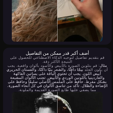
أضف أكبر قدر ممكن من التفاصيل
قم بتقديم تفاصيل لتوجيه الذكاء الاصطناعي للحصول على
النتيجة الأكثر دقة.
مثال
: قم بتلوين الصورة بالأبيض والأسود بألوان واقعية. يجب
أن يكون الجلد
بيجًا دافئًا، والشعر بنيًا داكنًا، والفستان الحريري
أبيض اللون. يجب أن تحتوي الباقة على بساتين الفاكهة
والغاردينيا باللونين الوردي والأبيض. تجنب الألوان المشبعة
بشكل مفرط. حافظ على الملمس الأصلي سليمًا وحافظ على
الإضاءة والظلال. تأكد من تناسق الألوان في كل أنحاء الصورة
،
مما يضفي عليها طابع الصورة القديمة والملونة.