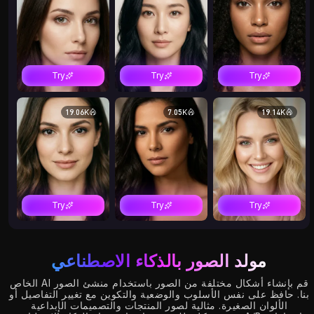
Try
Try
Try
19.06K
7.05K
19.14K
Try
Try
Try
13.32K
0.07K
4.05K
مولد الصور بالذكاء الاصطناعي
قم بإنشاء أشكال مختلفة من الصور باستخدام منشئ الصور AI الخاص
بنا. حافظ على نفس الأسلوب والوضعية والتكوين مع تغيير التفاصيل أو
الألوان الصغيرة. مثالية لصور المنتجات والتصميمات الإبداعية