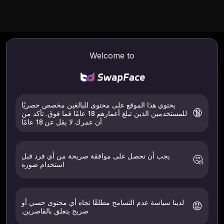
محسن الصورة
صورة AI إلى فيديو
مبادلة 
Welcome to
تعزيز وضوح الصورة
إنشاء فيديو من صورتك
تحميل ص
والمطالبة
الملابس
Try
Try
Try
صورة إلى صورة / فيديو
كيفية الاستخدام
يحتوي هذا الموقع على محتوى للبالغين مخصص حصريًا
صورة لصورة
الصورة إلى الفيديو
🔞
للمستخدمين الذين تبلغ أعمارهم 18 عامًا فما فوق. تأكد من
أن عمرك لا يقل عن 18 عامًا
رفع
يجب أن تحصل على موافقة صريحة من أي فرد قبل
🤔
استخدام صوره
الملفات المدعومة: .jpeg .jpg .webp .png .avif
قم فقط بتحميل الصور الخاصة بك أو بأولئك الذين أعطوا موافقة صريحة.
يجب أن يكون عمرك 18+. تم الحذف خلال 24 ساعة.
لدينا سياسة عدم التسامح مطلقًا تجاه أي محتوى حسي أو
😡
صريح يتعلق بالقاصرين.