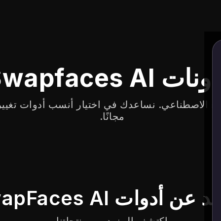
ات Swapfaces AI
اء الاصطناعي. نساعدك في اختيار أنسب أدوات تغيير 
مجانًا.
عن أدوات SwapFaces AI