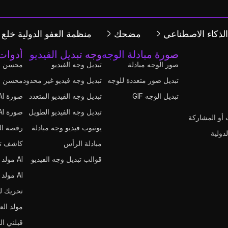
لذكاء الاصطناعي
مضحك
منظمة العفو الدولية خلع 
صورة مبادلة الوجه
وجه تبديل الفيديو
أدوات
صور الوجه مبادلة
تبديل وجه الفيديو
محسن ا
تبديل صور متعددة للوجه
تبديل وجه فيديو غير محدود
محسن ال
تبديل الوجه GIF
تبديل وجه الفيديو المتعدد
صورة AI إلى فيديو
تبديل وجه الفيديو الطويل
صورة AI لصورة
ب أو المشاركة
يوتيوب فيديو وجه مبادلة
رقصة ال
دولية
مبادلة الرأس
كاشف تب
قوالب تبديل وجه الفيديو
AI مولد بطاقة عيد الميلاد
AI مولد فيديو عيد الميلاد
تحريك ل
مولد الع
قبلني ال