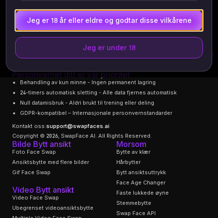
Jeg er 18 år eller eldre og godtar disse vilkårene
Jeg er under 18
Norsk
0
Personvernet ditt er vår prioritet
Behandling av kun minne - Ingen permanent lagring
24-timers automatisk sletting - Alle data fjernes automatisk
Null datamisbruk - Aldri brukt til trening eller deling
GDPR-kompatibel – Internasjonale personvernstandarder
Kontakt oss:
support@swapfaces.ai
Copyright © 2026, SwapFace AI. All Rights Reserved.
Bilde Bytt ansikt
Morsom
Foto Face Swap
Bytte av klær
Ansiktsbytte med flere bilder
Hårbytter
Gif Face Swap
Bytt ansiktsuttrykk
Face Age Changer
Video Bytt ansikt
Faste lukkede øyne
Video Face Swap
Stemmebytte
Ubegrenset videoansiktsbytte
Swap Face API
Multiple Video Face Swap