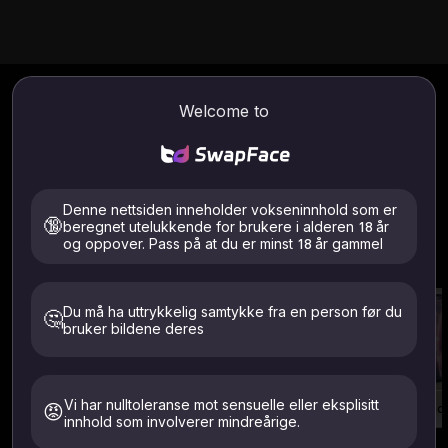
Swapfaces AI-blogger
Welcome to
Introduser og analyser det nyeste verktøyet for AI-
ansiktsskifting. Hjelper deg med å velge de mest passende
gratis verktøyene for AI-swapfaces på nett for deg.
Denne nettsiden inneholder vokseninnhold som er
🔞
beregnet utelukkende for brukere i alderen 18 år
Mer om SwapFaces AI-verktøy
og oppover. Pass på at du er minst 18 år gammel
Utforsk flere av produktene våre
Du må ha uttrykkelig samtykke fra en person før du
🤔
bruker bildene deres
Vi har nulltoleranse mot sensuelle eller eksplisitt
😡
Video Face Swap
Ansiktsuttrykksveksler
Ubegrenset videoansiktsbytte
innhold som involverer mindreårige.