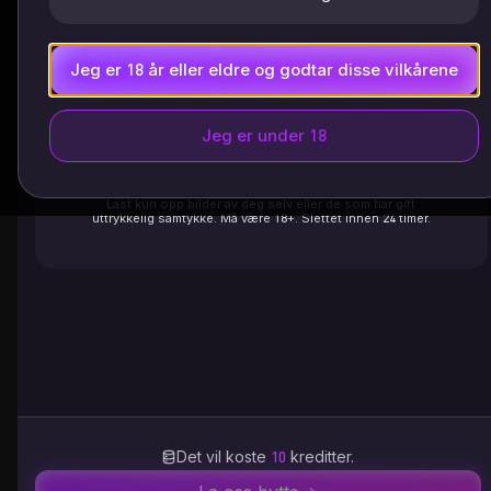
Last opp klær
Jeg er 18 år eller eldre og godtar disse vilkårene
Jeg er under 18
Klikk for å laste opp et bilde
eller velg en mal
Last kun opp bilder av deg selv eller de som har gitt
uttrykkelig samtykke. Må være 18+. Slettet innen 24 timer.
Det vil koste
10
kreditter.