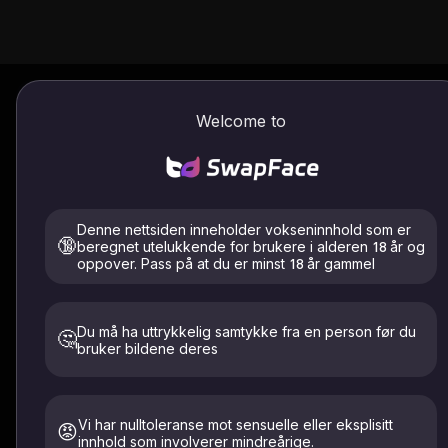
Bytte av klær / hår
Hvordan bruke
Welcome to
Hårbytte
Bytte av klær
Last opp modell
Denne nettsiden inneholder vokseninnhold som er
🔞
beregnet utelukkende for brukere i alderen 18 år og
oppover. Pass på at du er minst 18 år gammel
Du må ha uttrykkelig samtykke fra en person før du
🤔
Klikk for å laste opp et bilde
bruker bildene deres
eller velg en mal
Last kun opp bilder av deg selv eller de som har gitt
uttrykkelig samtykke. Må være 18+. Slettet innen 24 timer.
Vi har nulltoleranse mot sensuelle eller eksplisitt
😡
innhold som involverer mindreårige.