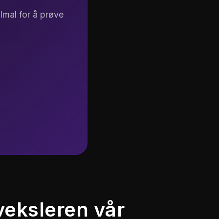
llmal for å prøve
L
f
u
veksleren vår