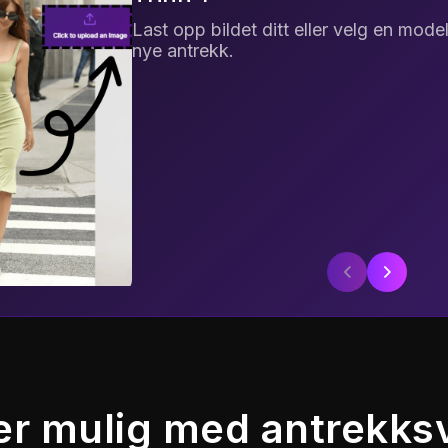
Last opp bildet ditt eller velg en mode
nye antrekk.
er mulig med antrekks