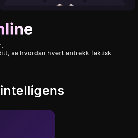
nline
r.
itt, se hvordan hvert antrekk faktisk
intelligens
T