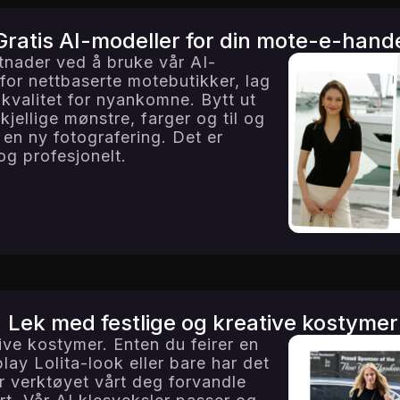
Gratis AI-modeller for din mote-e-hand
tnader ved å bruke vår AI-
 for nettbaserte motebutikker, lag
 kvalitet for nyankomne. Bytt ut
kjellige mønstre, farger og til og
 en ny fotografering. Det er
og profesjonelt.
Lek med festlige og kreative kostymer
tive kostymer. Enten du feirer en
ay Lolita-look eller bare har det
 verktøyet vårt deg forvandle