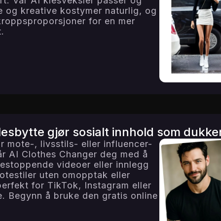
rt. Vår AI klesveksler passer og
ge og kreative kostymer naturlig, og
 kroppsproporsjoner for en mer
.
lesbytte gjør sosialt innhold som dukke
 mote-, livsstils- eller influencer-
vår AI Clothes Changer deg med å
lestoppende videoer eller innlegg
testiler uten omopptak eller
erfekt for TikTok, Instagram eller
e. Begynn å bruke den gratis online