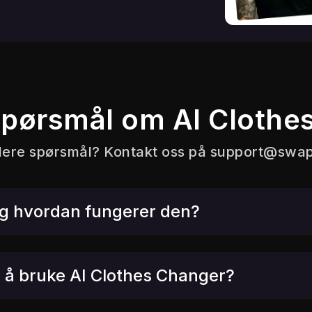
spørsmål om AI Clothe
lere spørsmål? Kontakt oss på
support@swap
og hvordan fungerer den?
d å bruke AI Clothes Changer?