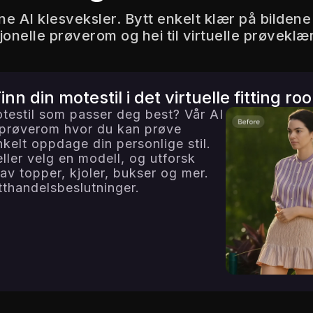
e AI klesveksler. Bytt enkelt klær på bildene 
isjonelle prøverom og hei til virtuelle prøveklæ
inn din motestil i det virtuelle fitting ro
otestil som passer deg best? Vår AI
lt prøverom hvor du kan prøve
nkelt oppdage din personlige stil.
eller velg en modell, og utforsk
v topper, kjoler, bukser og mer.
tthandelsbeslutninger.