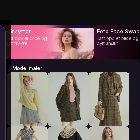
Hårbytter
Foto Face Swap
Last opp et bilde og
Last opp et bilde og
bytt frisyre
bytt ansikt.
Modellmaler