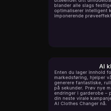
utseendet ditt umiddelba
blander alle slags festli
optimaliserer intelligent
imponerende prøveeffekt
AI k
Enten du lager innhold for
markedsføring, hjelper 
generere fantastiske, rul
på sekunder. Prøv nye mo
endringer i garderobe – p
din neste virale kampanj
AI Clothes Changer nå.