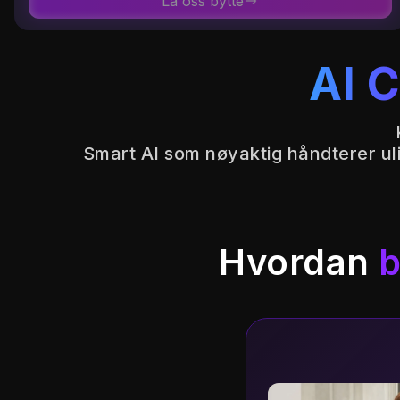
La oss bytte
AI 
Smart AI som nøyaktig håndterer ulik
Hvordan
b