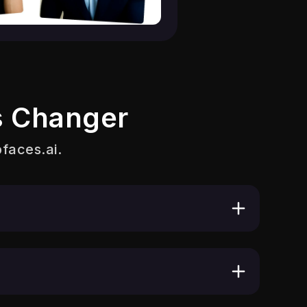
s Changer
faces.ai
.