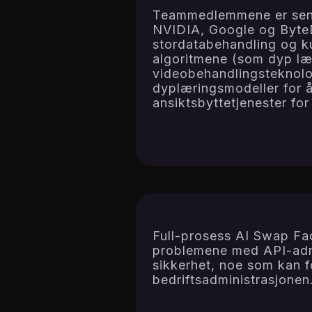
Teammedlemmene er senio
NVIDIA, Google og ByteD
stordatabehandling og ku
algoritmene (som dyp lær
videobehandlingsteknolog
dyplæringsmodeller for å 
ansiktsbyttetjenester for
Full-prosess AI Swap Fac
problemene med API-admi
sikkerhet, noe som kan fo
bedriftsadministrasjonen