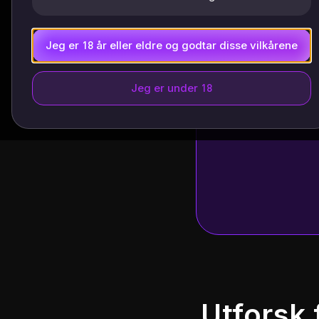
Jeg er 18 år eller eldre og godtar disse vilkårene
Jeg er under 18
Utforsk 