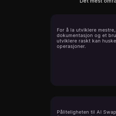
Det mest omfa
For å la utviklere mestre,
dokumentasjon og et bruk
utviklere raskt kan huske
operasjoner.
Påliteligheten til AI Sw