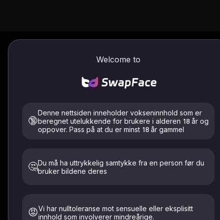
Welcome to
AI Swap Face
og 
Denne nettsiden inneholder vokseninnhold som er
🔞
beregnet utelukkende for brukere i alderen 18 år og
oppover. Pass på at du er minst 18 år gammel
Vi støtter ikke selvbetjent tilg
Du må ha uttrykkelig samtykke fra en person før du
🤔
bruker bildene deres
Vi har nulltoleranse mot sensuelle eller eksplisitt
😡
innhold som involverer mindreårige.