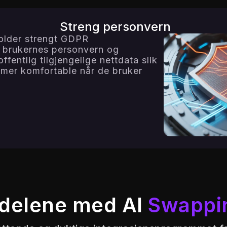
Streng personvern
older strengt GDPR
r brukernes personvern og
ffentlig tilgjengelige nettdata slik
 mer komfortable når de bruker
rdelene med AI
Swappi