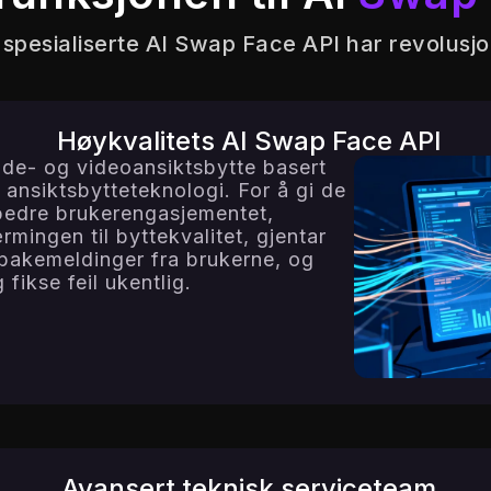
spesialiserte AI Swap Face API har revolusjo
Høykvalitets AI Swap Face API
ilde- og videoansiktsbytte basert
 ansiktsbytteteknologi. For å gi de
rbedre brukerengasjementet,
rmingen til byttekvalitet, gjentar
ilbakemeldinger fra brukerne, og
fikse feil ukentlig.
Avansert teknisk serviceteam