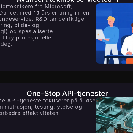
rteknikere fra Microsoft,
ance, med 10 års erfaring innen
ndeservice. R&D tar de riktige
ing, bilde- og
i) og spesialiserte
tilby profesjonelle
 deg.
One-Stop API-tjenester
e API-tjeneste fokuserer på å løse
nistrasjon, testing, ytelse og
rbedre effektiviteten i
.