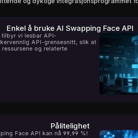
ttende og dyktige integrasjonsprogrammet fo
Enkel å bruke AI Swapping Face API
 tilbyr vi lesbar API-
ervennlig API-grensesnitt, slik at
 ressursene og relaterte
Pålitelighet
apping Face API kan nå 99,99 %!