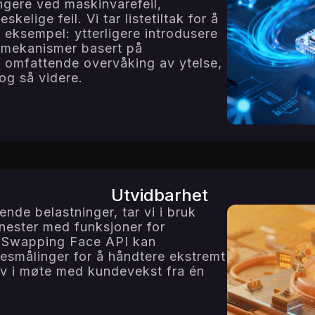
ngere ved maskinvarefeil,
elige feil. Vi tar listetiltak for å
or eksempel: ytterligere introdusere
emekanismer basert på
omfattende overvåking av ytelse,
og så videre.
Utvidbarhet
nde belastninger, tar vi i bruk
ester med funksjoner for
å Swapping Face API kan
esmålinger for å håndtere ekstremt
lv i møte med kundevekst fra én