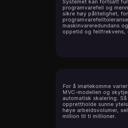
Systemet kan fortsatt fu
programvarefeil og mennesk
sikre høy pålitelighet, f
programvarefeiltolerans
maskinvareredundans og 
oppetid og feilfrekvens, 
For å imøtekomme variere
MVC-modellen og skytjen
automatisk skalering. S
opprettholde sunne ytels
høye arbeidsvolumer, se
million til ti millioner.