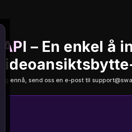
 API
– En enkel å i
videoansiktsbytte
ang ennå, send oss ​​en e-post til
support@swa