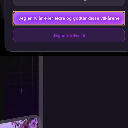
Jeg er 18 år eller eldre og godtar disse vilkårene
Jeg er under 18