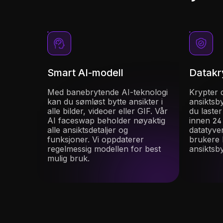
Smart AI-modell
Datakr
Med banebrytende AI-teknologi
Krypter d
kan du sømløst bytte ansikter i
ansiktsby
alle bilder, videoer eller GIF. Vår
du laster
AI faceswap beholder nøyaktig
innen 24 
alle ansiktsdetaljer og
datatyver
funksjoner. Vi oppdaterer
brukere 
regelmessig modellen for best
ansiktsby
mulig bruk.