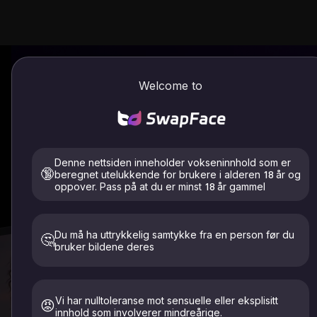
Welcome to
AI Face
Denne nettsiden inneholder vokseninnhold som er
🔞
beregnet utelukkende for brukere i alderen 18 år og
oppover. Pass på at du er minst 18 år gammel
Velkommen til SwapFace, den beste
Bransjeledende ansi
Du må ha uttrykkelig samtykke fra en person før du
🤔
bruker bildene deres
Video Face
Vi har nulltoleranse mot sensuelle eller eksplisitt
😡
innhold som involverer mindreårige.