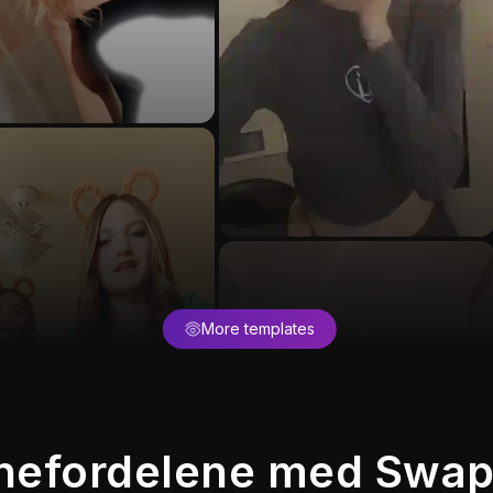
More templates
rnefordelene med Swa