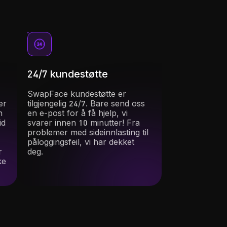
24/7 kundestøtte
SwapFace kundestøtte er
er
tilgjengelig 24/7. Bare send oss ​​
n
en e-post for å få hjelp, vi
id
svarer innen 10 minutter! Fra
problemer med sideinnlasting til
påloggingsfeil, vi har dekket
r
deg.
ke