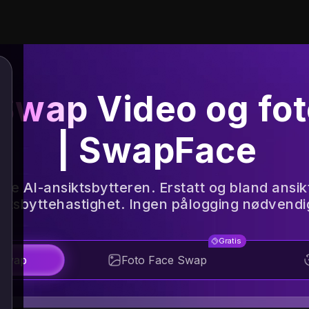
 Swap
Video og fot
| SwapFace
 AI-ansiktsbytteren. Erstatt og bland ansikte
ktsbyttehastighet. Ingen pålogging nødvendig
Gratis
 Swap
Foto Face Swap