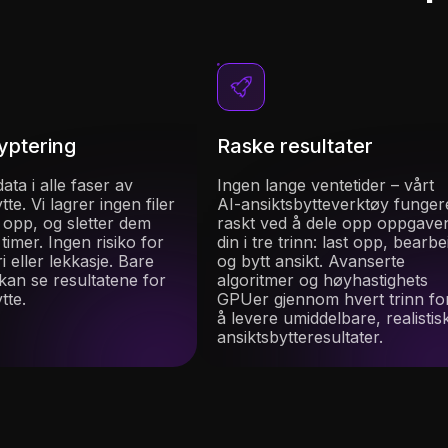
yptering
Raske resultater
ata i alle faser av
Ingen lange ventetider – vårt
tte. Vi lagrer ingen filer
AI-ansiktsbytteverktøy funger
 opp, og sletter dem
raskt ved å dele opp oppgave
timer. Ingen risiko for
din i tre trinn: last opp, bearbe
i eller lekkasje. Bare
og bytt ansikt. Avanserte
kan se resultatene for
algoritmer og høyhastighets
tte.
GPUer gjennom hvert trinn fo
å levere umiddelbare, realistis
ansiktsbytteresultater.