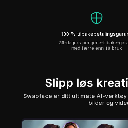
100 % tilbakebetalingsgaran
30-dagers pengene-tilbake-gara
med færre enn 10 bruk
Slipp løs krea
Swapface er ditt ultimate AI-verktøy f
bilder og vide