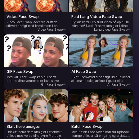
Video Face Swap
Fuld Lang Video Face Swap
Video Face Swap lader dig erstatte
Byt ansigter i en fuld video på op til 10
ethvert ansigt med karakteren i en
minutter! Udskift nemt ansigter i dine
video, hvilket giver naturlige, levende
Video Face Swap
yndlingsfilmklip eller YouTube-videoer.
Lang video Face Swap
og naturtro resultater. AI sporer
Oplev ultrarealistiske
automatisk hovedbevægelser i videoen,
ansigtsbyttevideoer uden flimrende
hvilket muliggør jævn ansigtsblanding
eller redigeringsspor – bare glatte,
og -bytning i hvert billede. Understøtter
sømløse og utroligt overbevisende
flere videoformater og leverer
resultater. Nyd fuld videoface swap i
brancheførende AI-
høj kvalitet gratis nu.
ansigtsbyttehastighed – oplev 10x
hurtigere videoansigtsbytte.
GIF Face Swap
AI Face Swap
Med GIF Face Swap kan du nemt
Skift ubesværet dit ansigt ud til billeder
pranke dine venner eller lave sjove
af berømtheder, anime-figurer eller
brugerdefinerede GIF'er. Skift ansigter
Gif Face Swap
modemodeller. Vores online AI-
AI Face Swap
øjeblikkeligt i trending GIF'er med
ansigtsbytteværktøj giver dig mulighed
smart AI - ingen redigeringsevner er
for at skabe fantastiske, personlige
nødvendige. Hurtig behandling leverer
billeder til sociale medier, annoncer og
dine GIF'er, der er byttet med ansigtet
kreativ digital kunst – ingen
på få sekunder. Perfekt til memelskere,
redigeringsevner er nødvendige. Du
skabere og alle, der er klar til at slippe
skal bare uploade et billede for
fantasien løs.
problemfrit at erstatte ansigtet med et
hvilket som helst andet ansigt.
Skift flere ansigter
Batch Face Swap
Udskift nemt flere ansigter i et enkelt
Med Batch Face Swap kan du uploade
billede med vores AI-drevne Multiple
mange billeder på én gang og erstatte