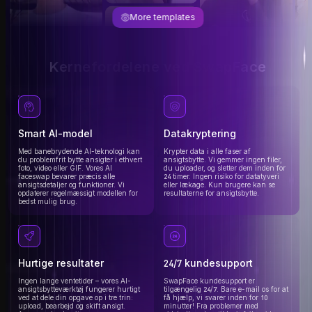
More templates
Kernefordelene ved SwapFace
Smart AI-model
Datakryptering
Med banebrydende AI-teknologi kan
Krypter data i alle faser af
du problemfrit bytte ansigter i ethvert
ansigtsbytte. Vi gemmer ingen filer,
foto, video eller GIF. Vores AI
du uploader, og sletter dem inden for
faceswap bevarer præcis alle
24 timer. Ingen risiko for datatyveri
ansigtsdetaljer og funktioner. Vi
eller lækage. Kun brugere kan se
opdaterer regelmæssigt modellen for
resultaterne for ansigtsbytte.
bedst mulig brug.
Hurtige resultater
24/7 kundesupport
Ingen lange ventetider – vores AI-
SwapFace kundesupport er
ansigtsbytteværktøj fungerer hurtigt
tilgængelig 24/7. Bare e-mail os for at
ved at dele din opgave op i tre trin:
få hjælp, vi svarer inden for 10
upload, bearbejd og skift ansigt.
minutter! Fra problemer med