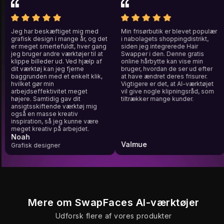
Jeg har beskæftiget mig med
Min frisørbutik er blevet populæ
grafisk design i mange år, og det
i nabolagets shoppingdistrikt,
er meget smertefuldt, hver gang
siden jeg integrerede Hair
jeg bruger andre værktøjer til at
Swapper i den. Denne gratis
klippe billeder ud. Ved hjælp af
online hårbytte kan vise min
dit værktøj kan jeg fjerne
bruger, hvordan de ser ud efter
baggrunden med et enkelt klik,
at have ændret deres frisurer.
hvilket gør min
Vigtigere er det, at AI-værktøjet
arbejdseffektivitet meget
vil give nogle klipningsråd, som
højere. Samtidig gav dit
tiltrækker mange kunder.
ansigtsskiftende værktøj mig
også en masse kreativ
inspiration, så jeg kunne være
meget kreativ på arbejdet.
Noah
Valmue
Grafisk designer
Mere om SwapFaces AI-værktøjer
Udforsk flere af vores produkter