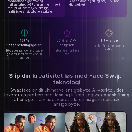
Avancerede algoritmer og
sideindlæsning til loginfejl – vi har
højhastigheds-GPU'er gennem hvert
dig dækket.
trin for at levere øjeblikkelige,
realistiske ansigtsbytteresultater.
100 %
50 % af VIP-
110+ lande
tilbagebetalingsgaranti
brugeren
stole på os med deres
indkøb
30-dages pengene-tilbage-
returnere for flere
garanti med færre end 10
køb
gange
Slip din kreativitet løs med Face Swap-
teknologi
Swapface er dit ultimative ansigtsbytte AI-værktøj, der
leverer en professionel løsning til foto- og videoudskiftning
af ansigter. Giv ubesværet alle en magisk realistisk
ansigtsbytte.