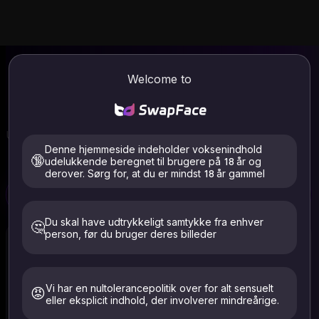
AI Face Swap
Video og foto online
Welcome to
| SwapFace
Velkommen til SwapFace, den bedste AI-ansigtsbytter.
Udskift og bland ansigter problemfrit i enhver video og foto.
Brancheførende ansigtsbyttehastighed. Ingen login
Denne hjemmeside indeholder voksenindhold
påkrævet, brug det gratis nu.
🔞
udelukkende beregnet til brugere på 18 år og
derover. Sørg for, at du er mindst 18 år gammel
Gratis
Gratis
Video Face Swap
Foto Face Swap
Tøjfjerner
Du skal have udtrykkeligt samtykke fra enhver
🤔
person, før du bruger deres billeder
Vi har en nultolerancepolitik over for alt sensuelt
😡
eller eksplicit indhold, der involverer mindreårige.
Vælg Video