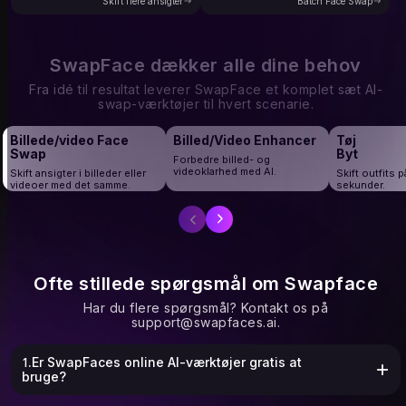
Face Swap-værktøj. Du skal bare
Skift flere ansigter
alle ansigter med det samme målansigt.
Batch Face Swap
uploade et gruppebillede, og AI'en
Vores AI batch face swap-værktøj
registrerer og bytter automatisk hvert
behandler flere opgaver effektivt og
ansigt præcist. Ideel til familiebilleder,
udsender ombyttede billeder i høj
vennesammenkomster,
kvalitet. Perfekt til skabere og
virksomhedsgruppebilleder og
marketingfolk, der har brug for
SwapFace dækker alle dine behov
gradueringsportrætter, Multiple Face
masseudskiftning af ansigter uden at
Swap gør hvert øjeblik sjovt og
spilde tid.
Fra idé til resultat leverer SwapFace et komplet sæt AI-
personligt.
swap-værktøjer til hvert scenarie.
Billede/video Face
Billed/Video Enhancer
Tøj
Swap
Byt
Forbedre billed- og
videoklarhed med AI.
Skift ansigter i billeder eller
Skift outfits p
videoer med det samme.
sekunder.
Ofte stillede spørgsmål om Swapface
Har du flere spørgsmål? Kontakt os på
support@swapfaces.ai
.
1.Er SwapFaces online AI-værktøjer gratis at
bruge?