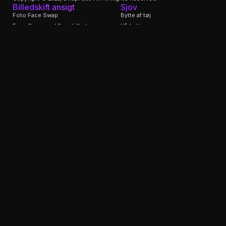
Billedskift ansigt
Sjov
Foto Face Swap
Bytte af tøj
Face Swap med flere billeder
Hårbytter
Gif Face Swap
Skift ansigtsudtryk
Face Age Changer
Video Swap Face
Faste lukkede øjne
Video Face Swap
Stemmebytter
Ubegrænset Video Face Swap
Swap Face API
Multiple Video Face Swap
AI babyfilter
Lang video Face Swap
Stranger Things Filter
YouTube Video Face Swap
AI Furry Art Generator
Hovedbytter
Klæd AI Remover af
Videoskabeloner til ansigtsbytte
Støtte
AI værktøjer
Om os
Image Enhancer
Skriv til os
Video Enhancer
Privatlivspolitik
AI billede til video
Brugsperiode
AI billede til billede
Indholdspolitik
AI dans
Refusionspolitik
Face Swap Detektor
2257
AI julekortgenerator
Blogs