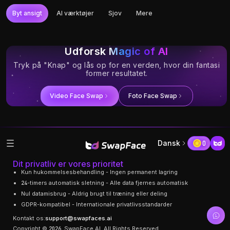
Byt ansigt
AI værktøjer
Sjov
Mere
Try It
Try It
Try It
Try It
Try It
Try It
Foto Face Swap
YouTube Video
Video Face Swap
Ubegrænset Video
Gif Face Swap
Lang video Face
Face Swap
Face Swap
Swap
Udforsk
Magic of AI
Tryk på "Knap" og lås op for en verden, hvor din fantasi
former resultatet.
Video Face Swap
Foto Face Swap
Dansk
0
Dit privatliv er vores prioritet
Kun hukommelsesbehandling - Ingen permanent lagring
24-timers automatisk sletning - Alle data fjernes automatisk
Nul datamisbrug - Aldrig brugt til træning eller deling
GDPR-kompatibel - Internationale privatlivsstandarder
Kontakt os:
support@swapfaces.ai
Copyright © 2026, SwapFace AI. All Rights Reserved.