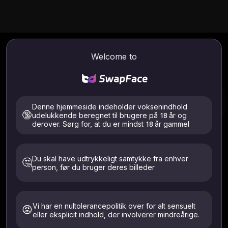
r
Mine projekter
Kreditoptegnelser
Belønningso
Welcome to
All
Optjente kreditter
Credits brugt
Register
0
Denne hjemmeside indeholder voksenindhold
2026-08-07
🔞
udelukkende beregnet til brugere på 18 år og
derover. Sørg for, at du er mindst 18 år gammel
Du skal have udtrykkeligt samtykke fra enhver
🤔
person, før du bruger deres billeder
Vi har en nultolerancepolitik over for alt sensuelt
😡
eller eksplicit indhold, der involverer mindreårige.