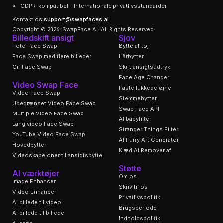
GDPR-kompatibel - Internationale privatlivsstandarder
Kontakt os:
support@swapfaces.ai
Copyright © 2026, SwapFace AI. All Rights Reserved.
Billedskift ansigt
Sjov
Foto Face Swap
Bytte af tøj
Face Swap med flere billeder
Hårbytter
Gif Face Swap
Skift ansigtsudtryk
Face Age Changer
Video Swap Face
Faste lukkede øjne
Video Face Swap
Stemmebytter
Ubegrænset Video Face Swap
Swap Face API
Multiple Video Face Swap
AI babyfilter
Lang video Face Swap
Stranger Things Filter
YouTube Video Face Swap
AI Furry Art Generator
Hovedbytter
Klæd AI Remover af
Videoskabeloner til ansigtsbytte
Støtte
AI værktøjer
Om os
Image Enhancer
Skriv til os
Video Enhancer
Privatlivspolitik
AI billede til video
Brugsperiode
AI billede til billede
Indholdspolitik
AI dans