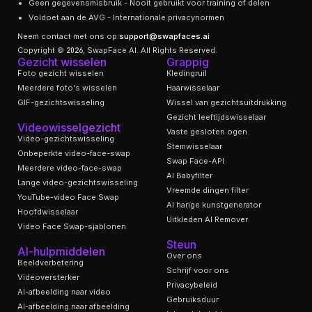
Geen gegevensmisbruik - Nooit gebruikt voor training of delen
Voldoet aan de AVG - Internationale privacynormen
Neem contact met ons op:
support@swapfaces.ai
Copyright © 2026, SwapFace AI. All Rights Reserved.
Gezicht wisselen
Grappig
Foto gezicht wisselen
Kledingruil
Meerdere foto's wisselen
Haarwisselaar
GIF-gezichtswisseling
Wissel van gezichtsuitdrukking
Gezicht leeftijdswisselaar
Videowisselgezicht
Vaste gesloten ogen
Video-gezichtswisseling
Stemwisselaar
Onbeperkte video-face-swap
Swap Face-API
Meerdere video-face-swap
AI Babyfilter
Lange video-gezichtswisseling
Vreemde dingen filter
YouTube-video Face Swap
AI harige kunstgenerator
Hoofdwisselaar
Uitkleden AI Remover
Video Face Swap-sjablonen
Steun
AI-hulpmiddelen
Over ons
Beeldverbetering
Schrijf voor ons
Videoversterker
Privacybeleid
AI-afbeelding naar video
Gebruiksduur
AI-afbeelding naar afbeelding