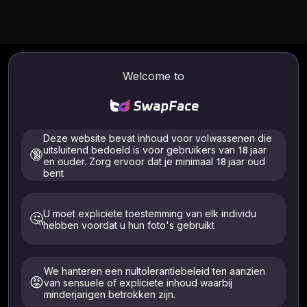
Accountcentrum
Mijn projecten
Kredietregistra
Welcome to
0d09a453-2711-403c-8835-cfce0a3db41c-7270424b-ecf0-49b2-a59b-f2a3c7ae0368
Deze website bevat inhoud voor volwassenen die
Accountinstellingen
uitsluitend bedoeld is voor gebruikers van 18 jaar
🔞
en ouder. Zorg ervoor dat je minimaal 18 jaar oud
E-mailadres
bent
U moet expliciete toestemming van elk individu
🤔
hebben voordat u hun foto's gebruikt
We hanteren een nultolerantiebeleid ten aanzien
😡
van sensuele of expliciete inhoud waarbij
minderjarigen betrokken zijn.