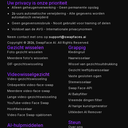
Uw privacy is onze prioriteit
Alleen geheugenverwerking - Geen permanente opslag
24-uurs automatische verwijdering - Alle gegevens worden
automatisch verwijderd
Geen gegevensmisbruik - Nooit gebruikt voor training of delen
Voldoet aan de AVG - Internationale privacynormen
Neem contact met ons op:
support@swapfaces.ai
Copyright © 2026, SwapFace AI. All Rights Reserved.
Gezicht wisselen
Grappig
Foto gezicht wisselen
Kledingruil
Meerdere foto's wisselen
Haarwisselaar
GIF-gezichtswisseling
Wissel van gezichtsuitdrukking
Gezicht leeftijdswisselaar
Videowisselgezicht
Vaste gesloten ogen
Video-gezichtswisseling
Stemwisselaar
Onbeperkte video-face-swap
Swap Face-API
Meerdere video-face-swap
AI Babyfilter
Lange video-gezichtswisseling
Vreemde dingen filter
YouTube-video Face Swap
AI harige kunstgenerator
Hoofdwisselaar
Uitkleden AI Remover
Video Face Swap-sjablonen
Steun
AI-hulpmiddelen
Over ons