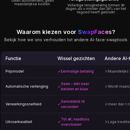
Geen abonnement, geen
maandelijkse kosten.
Volledige terugbetaling binnen 30
dagen als u minder dan 20% van het
tegoed heeft gebruikt
Waarom kiezen voor
SwapFaces?
Bekijk hoe we ons verhouden tot andere AI-face-swaptools
Functie
Wissel gezichten
Andere AI-
Prijsmodel
Eenmalige betaling
Maandelijks
Geen – één keer
Automatische verlenging
Wordt maand
betalen en klaar
Gemiddeld 15
Verwerkingssnelheid
meer dan 1 m
seconden
Tot 4K, naadloos
Uitvoerkwaliteit
Lage kwalite
overvloeien