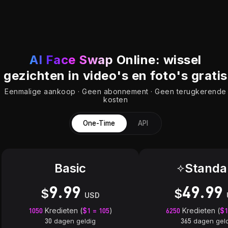
AI Face Swap
Online: wissel
gezichten in video's en foto's gratis
Eenmalige aankoop · Geen abonnement · Geen terugkerende
kosten
One-Time
API
Basic
Standa
9.99
49.99
1050
Kredieten (
$1 = 105
)
6250
Kredieten (
$1
30 dagen geldig
365 dagen gel