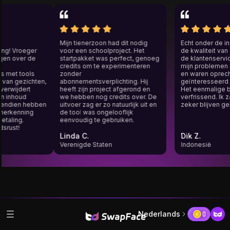
un
Mijn tienerzoon had dit nodig
Echt onder de 
ming! Vroeger
voor een schoolproject. Het
de kwaliteit va
orgen over de
startpakket was perfect, genoeg
de klantenser
credits om te experimenteren
mijn probleme
ns met tools
zonder
en waren opre
en van gezichten,
abonnementsverplichting. Hij
geïnteresseer
 verwijdert
heeft zijn project afgerond en
Het eenmalige
mijn inhoud
we hebben nog credits over. De
verfrissend. I
Bovendien hebben
uitvoer zag er zo natuurlijk uit en
zeker blijven 
tsherkenning
de tool was ongelooflijk
 betaling.
eenvoudig te gebruiken.
edsrust!
Linda C.
Dik Z.
Verenigde Staten
Indonesië
Nederlands
0