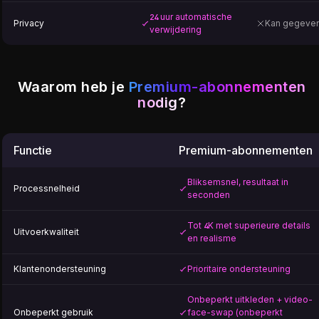
24 uur automatische
Privacy
Kan gegeven
verwijdering
Waarom heb je
Premium-abonnementen
nodig?
Functie
Premium-abonnementen
Bliksemsnel, resultaat in
Processnelheid
seconden
Tot 4K met superieure details
Uitvoerkwaliteit
en realisme
Klantenondersteuning
Prioritaire ondersteuning
Onbeperkt uitkleden + video-
Onbeperkt gebruik
face-swap (onbeperkt