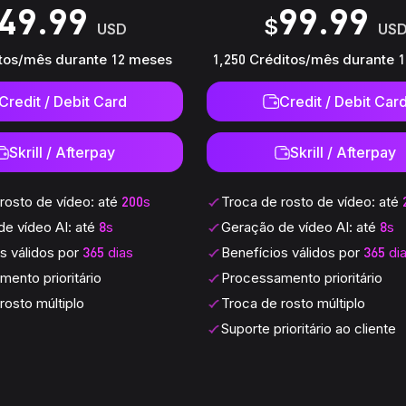
49.99
99.99
itos/mês durante 12 meses
1,250 Créditos/mês durante 
Credit / Debit Card
Credit / Debit Car
Skrill / Afterpay
Skrill / Afterpay
rosto de vídeo: até
200s
Troca de rosto de vídeo: até
e vídeo AI: até
8s
Geração de vídeo AI: até
8s
s válidos por
365 dias
Benefícios válidos por
365 di
ento prioritário
Processamento prioritário
rosto múltiplo
Troca de rosto múltiplo
Suporte prioritário ao cliente