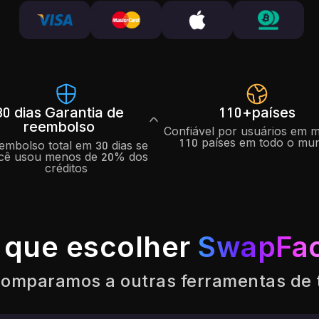
30 dias
Garantia de
110+
países
reembolso
Confiável por usuários em m
110 países em todo o mu
embolso total em 30 dias se
cê usou menos de 20% dos
créditos
 que escolher
SwapFa
omparamos a outras ferramentas de tr