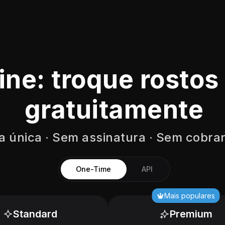
ine: troque rostos
gratuitamente
 única · Sem assinatura · Sem cobra
One-Time
API
Mais populares
Standard
Premium