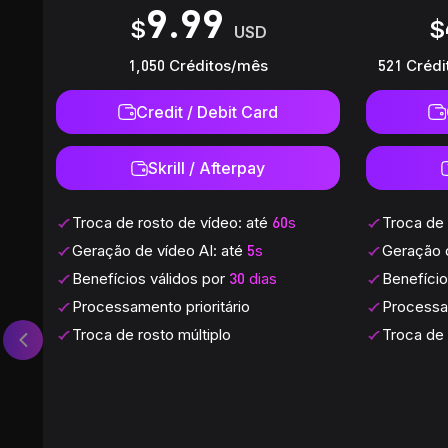
9.99
1,050 Créditos/mês
521 Créd
Credit / Debit Card
Skrill / Afterpay
Troca de rosto de vídeo: até
60s
Troca de 
Geração de vídeo AI: até
5s
Geração d
Benefícios válidos por
30 dias
Benefício
Processamento prioritário
Processam
Troca de rosto múltiplo
Troca de 