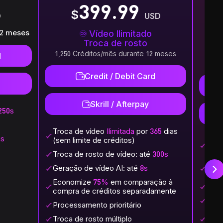
399.99
12 meses
Vídeo Ilimitado
T
Troca de rosto
1,250 Créditos/mês durante 12 meses
d
1,25
Credit / Debit Card
Skrill / Afterpay
250s
Troca de vídeo
Ilimitada
por
365
dias
as
(sem limite de créditos)
Troc
(sem
Troca de rosto de vídeo: até
300s
Ilimi
Geração de vídeo AI: até
8s
(sem
Economize
75%
em comparação à
Troc
compra de créditos separadamente
Gera
Processamento prioritário
Eco
Troca de rosto múltiplo