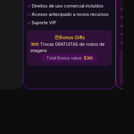
comp
Direitos de uso comercial incluídos
Proc
Acesso antecipado a novos recursos
Troc
Suporte VIP
Dire
Aces
Bonus Gifts
Supo
3000
Trocas GRATUITAS de rostos de
imagens
Total Bonus value:
$300
3000
T
imag