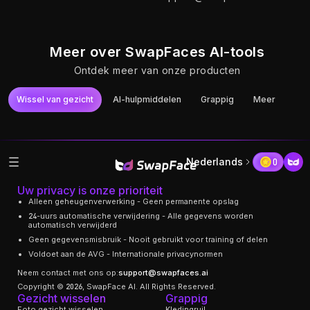
Meer over SwapFaces AI-tools
Ontdek meer van onze producten
Wissel van gezicht
AI-hulpmiddelen
Grappig
Meer
Try It
Try It
Try It
Try It
Try It
Try It
Foto gezicht
YouTube-video
Video-
Onbeperkte video-
GIF-
Lange video-
wisselen
Face Swap
gezichtswisseling
face-swap
gezichtswisseling
gezichtswisseling
Nederlands
0
Uw privacy is onze prioriteit
Alleen geheugenverwerking - Geen permanente opslag
24-uurs automatische verwijdering - Alle gegevens worden
automatisch verwijderd
Geen gegevensmisbruik - Nooit gebruikt voor training of delen
Voldoet aan de AVG - Internationale privacynormen
Neem contact met ons op:
support@swapfaces.ai
Copyright © 2026, SwapFace AI. All Rights Reserved.
Gezicht wisselen
Grappig
Foto gezicht wisselen
Kledingruil