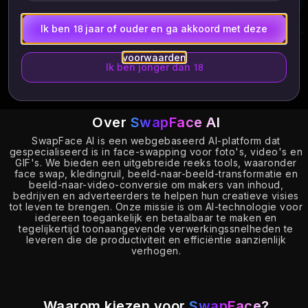
Ik ben 18 jaar of ouder en ga akkoord met deze
voorwaarden
Ik ben jonger dan 18
Over
SwapFace AI
SwapFace AI is een webgebaseerd AI-platform dat
gespecialiseerd is in face-swapping voor foto's, video's en
GIF's. We bieden een uitgebreide reeks tools, waaronder
face swap, kledingruil, beeld-naar-beeld-transformatie en
beeld-naar-video-conversie om makers van inhoud,
bedrijven en adverteerders te helpen hun creatieve visies
tot leven te brengen. Onze missie is om AI-technologie voor
iedereen toegankelijk en betaalbaar te maken en
tegelijkertijd toonaangevende verwerkingssnelheden te
leveren die de productiviteit en efficiëntie aanzienlijk
verhogen.
Waarom kiezen voor
SwapFace?