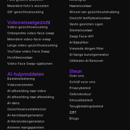
Meerdere foto's wisselen
Haarwisselaar
GIF-gezichtswisseling
Wissel van gezichtsuitdrukking
Gezicht leeftijdswisselaar
Videowisselgezicht
Vaste gesloten ogen
Video-gezichtswisseling
Stemwisselaar
Onbeperkte video-face-swap
Swap Face-API
Meerdere video-face-swap
AI Babyfilter
Lange video-gezichtswisseling
Vreemde dingen filter
YouTube-video Face Swap
AI harige kunstgenerator
Hoofdwisselaar
Uitkleden AI Remover
Video Face Swap-sjablonen
Steun
AI-hulpmiddelen
Over ons
Beeldverbetering
Schrijf voor ons
Videoversterker
Privacybeleid
AI-afbeelding naar video
Gebruiksduur
AI-afbeelding naar afbeelding
Inhoudsbeleid
AI-dans
Terugbetalingsbeleid
Gezichtswisseldetector
2257
AI-kerstkaartgenerator
Blogs
AI Kerstvideogenerator
Animeer mangapanelen