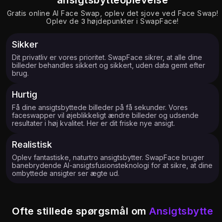
ansigtsbytteoplevelse
Gratis online AI Face Swap, oplev det sjove ved Face Swap!
Oplev de 3 højdepunkter i SwapFace!
Sikker
3.79K
8.52K
Dit privatliv er vores prioritet. SwapFace sikrer, at alle dine
billeder behandles sikkert og sikkert, uden data gemt efter
brug.
Hurtig
Få dine ansigtsbyttede billeder på få sekunder. Vores
faceswapper vil øjeblikkeligt ændre billeder og udsende
resultater i høj kvalitet. Her er dit friske nye ansigt.
Realistisk
Oplev fantastiske, naturtro ansigtsbytter. SwapFace bruger
banebrydende AI-ansigtsfusionsteknologi for at sikre, at dine
ombyttede ansigter ser ægte ud.
4.78K
7.07K
Ofte stillede spørgsmål om
Ansigtsbytte