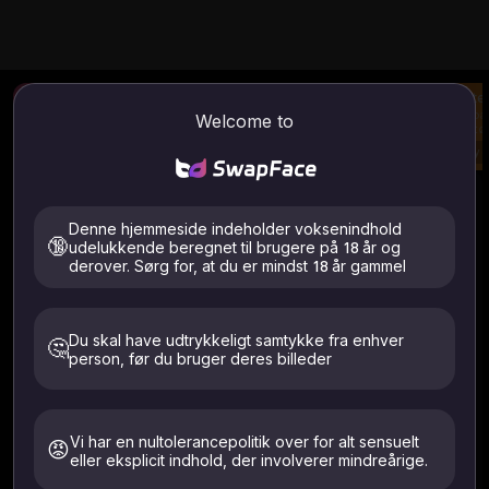
Foto Face Swap
AI billede til video
Bytte 
Upload et billede og
Generer video fra dit
Upload
Welcome to
byt ansigt.
billede og prompt
byt tø
Try
Try
Try
Billede/video Skift ansigt
Sådan bruges
Denne hjemmeside indeholder voksenindhold
Billede Face Swap
Video Face Swap
🔞
udelukkende beregnet til brugere på 18 år og
derover. Sørg for, at du er mindst 18 år gammel
Du skal have udtrykkeligt samtykke fra enhver
🤔
person, før du bruger deres billeder
Understøttede filer: .jpeg .jpg .webp .png
ALLE filer slettes automatisk inden for 24 timer
Upload kun billeder af dig selv eller dem, der har givet
udtrykkeligt samtykke. Skal være 18+. Slettet inden for 24
Vi har en nultolerancepolitik over for alt sensuelt
😡
timer.
eller eksplicit indhold, der involverer mindreårige.