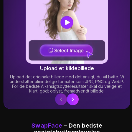
11.31K
15.41K
Upload et kildebillede
Upload det originale billede med det ansigt, du vil bytte. Vi
understøtter almindelige formater som JPG, PNG og WebP.
14.41K
7.41K
For de bedste AI-ansigtsbytteresultater skal du vælge et
klart, godt oplyst, fremadvendt billede.
SwapFace
– Den bedste