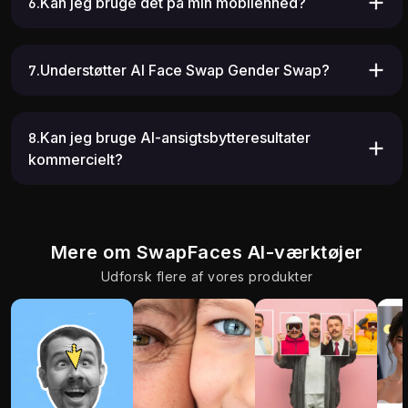
6.Kan jeg bruge det på min mobilenhed?
16.68K
9.11K
7.Understøtter AI Face Swap Gender Swap?
8.Kan jeg bruge AI-ansigtsbytteresultater
kommercielt?
Mere om SwapFaces AI-værktøjer
Udforsk flere af vores produkter
12.99K
2.79K