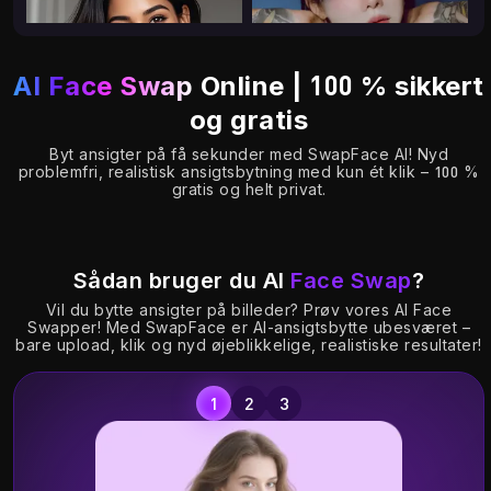
AI Face Swap
Online | 100 % sikkert
og gratis
Byt ansigter på få sekunder med SwapFace AI! Nyd
problemfri, realistisk ansigtsbytning med kun ét klik – 100 %
gratis og helt privat.
0.38K
14.73K
Sådan bruger du AI
Face Swap
?
Vil du bytte ansigter på billeder? Prøv vores AI Face
Swapper! Med SwapFace er AI-ansigtsbytte ubesværet –
bare upload, klik og nyd øjeblikkelige, realistiske resultater!
Up