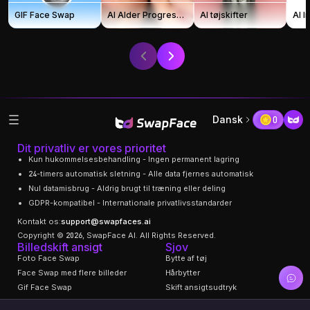
GIF Face Swap
AI Alder Progression
AI tøjskifter
AI 
1.90K
19.36K
Dansk
0
Dit privatliv er vores prioritet
Kun hukommelsesbehandling - Ingen permanent lagring
24-timers automatisk sletning - Alle data fjernes automatisk
Nul datamisbrug - Aldrig brugt til træning eller deling
GDPR-kompatibel - Internationale privatlivsstandarder
Kontakt os:
support@swapfaces.ai
Copyright © 2026, SwapFace AI. All Rights Reserved.
Billedskift ansigt
Sjov
Foto Face Swap
Bytte af tøj
Face Swap med flere billeder
Hårbytter
6.56K
11.22K
Gif Face Swap
Skift ansigtsudtryk
Face Age Changer