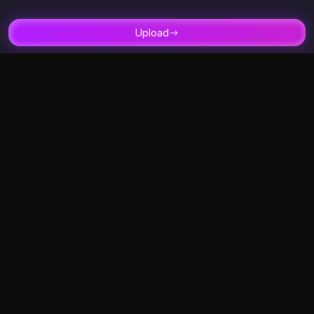
Video Swap Face
Faste lukkede øjne
Video Face Swap
Stemmebytter
Ubegrænset Video Face Swap
Upload
Swap Face API
Multiple Video Face Swap
AI babyfilter
Lang video Face Swap
Stranger Things Filter
YouTube Video Face Swap
AI Furry Art Generator
Hovedbytter
Klæd AI Remover af
Videoskabeloner til ansigtsbytte
Støtte
AI værktøjer
Om os
Image Enhancer
Skriv til os
Video Enhancer
12.14K
13.41K
Privatlivspolitik
AI billede til video
Brugsperiode
AI billede til billede
Indholdspolitik
AI dans
Refusionspolitik
Face Swap Detektor
2257
AI julekortgenerator
Blogs
AI julevideogenerator
Animer mangapaneler
AI muskelgenerator
Kys mig mere videogenerator
South Park Character Creator