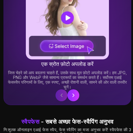
19.65K
19.17K
एक स्रोत फ़ोटो अपलोड करें
जिस चेहरे को आप बदलना चाहते हैं, उसके साथ मूल फ़ोटो अपलोड करें। हम JPG,
PNG और WebP जैसे सामान्य प्रारूपों का समर्थन करते हैं। सर्वोत्तम एआई
फेसस्वैप परिणामों के लिए, एक स्पष्ट, अच्छी रोशनी वाली, सामने की ओर वाली तस्वीर
6.46K
7.11K
चुनें।
स्वैपफेस
- सबसे अच्छा फेस-स्वैपिंग अनुभव
नि:शुल्क ऑनलाइन एआई फेस स्वैप, फेस स्वैपिंग का मजा अनुभव करें! स्वैपफेस की 3