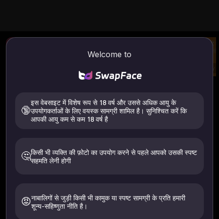
फोटो फेस स्वैप
वीडियो के लिए एआई छवि
कपड़े 
एक फोटो अपलोड करें और चेहरा
अपनी छवि और प्रॉम्प्ट से वीडियो
एक छवि 
Welcome to
बदलें।
बनाएं
बदलें
Try
Try
Try
छवि/वीडियो स्वैप चेहरा
का उपयोग कैसे करें
इस वेबसाइट में विशेष रूप से 18 वर्ष और उससे अधिक आयु के
छवि चेहरा स्वैप
वीडियो फेस स्वैप
🔞
उपयोगकर्ताओं के लिए वयस्क सामग्री शामिल है। सुनिश्चित करें कि
आपकी आयु कम से कम 18 वर्ष है
किसी भी व्यक्ति की फ़ोटो का उपयोग करने से पहले आपको उसकी स्पष्ट
🤔
सहमति लेनी होगी
समर्थित फ़ाइलें: .jpeg .jpg .webp .png
सभी फ़ाइलें 24 घंटों के भीतर स्वतः हटा दी जाती हैं
केवल अपनी या उन लोगों की छवियां अपलोड करें जिन्होंने स्पष्ट सहमति दी है। 18+
नाबालिगों से जुड़ी किसी भी कामुक या स्पष्ट सामग्री के प्रति हमारी
😡
होना चाहिए. 24 घंटे के अंदर हटा दिया गया.
शून्य-सहिष्णुता नीति है।