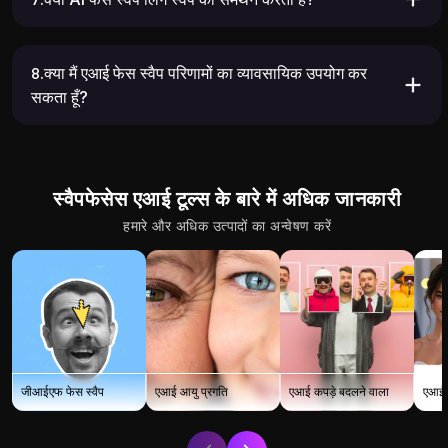
15.61K
10.98K
8.क्या मैं एआई फेस स्वैप परिणामों का व्यावसायिक उपयोग कर
सकता हूँ?
स्वैपफेसेस एआई टूल्स के बारे में अधिक जानकारी
हमारे और अधिक उत्पादों का अन्वेषण करें
8.38K
6.66K
जीआईएफ फेस स्वैप
एआई आयु प्रगति
एआई कपड़े बदलने वाला
एआई इ