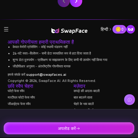
हिन्दी
0
0.28K
18.11K
आपकी गोपनीयता हमारी प्राथमिकता है
केवल मेमोरी प्रोसेसिंग - कोई स्थायी भंडारण नहीं
24-घंटे स्वतः-विलोपन - सभी डेटा स्वचालित रूप से हटा दिया जाता है
शून्य डेटा दुरुपयोग - प्रशिक्षण या साझाकरण के लिए कभी भी उपयोग नहीं किया गया
जीडीपीआर अनुरूप - अंतर्राष्ट्रीय गोपनीयता मानक
हमसे संपर्क करें:
support@swapfaces.ai
Copyright © 2026, SwapFace AI. All Rights Reserved.
छवि स्वैप चेहरा
मज़ेदार
फोटो फेस स्वैप
कपड़े की अदला-बदली
मल्टीपल फोटो फेस स्वैप
बाल बदलने वाला
जीआईएफ फेस स्वैप
चेहरे के भाव बदलें
चेहरा आयु परिवर्तक
वीडियो स्वैप चेहरा
स्थिर बंद आँखें
वीडियो फेस स्वैप
4.72K
1.76K
आवाज स्वैपर
असीमित वीडियो फेस स्वैप
अपलोड करें
फेस एपीआई स्वैप करें
एकाधिक वीडियो फेस स्वैप
एआई बेबी फ़िल्टर