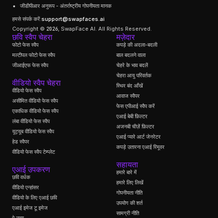
जीडीपीआर अनुरूप - अंतर्राष्ट्रीय गोपनीयता मानक
हमसे संपर्क करें:
support@swapfaces.ai
Copyright © 2026, SwapFace AI. All Rights Reserved.
छवि स्वैप चेहरा
मज़ेदार
फोटो फेस स्वैप
कपड़े की अदला-बदली
मल्टीपल फोटो फेस स्वैप
बाल बदलने वाला
जीआईएफ फेस स्वैप
चेहरे के भाव बदलें
चेहरा आयु परिवर्तक
वीडियो स्वैप चेहरा
स्थिर बंद आँखें
वीडियो फेस स्वैप
आवाज स्वैपर
असीमित वीडियो फेस स्वैप
फेस एपीआई स्वैप करें
एकाधिक वीडियो फेस स्वैप
एआई बेबी फ़िल्टर
लंबा वीडियो फेस स्वैप
अजनबी चीज़ें फ़िल्टर
यूट्यूब वीडियो फेस स्वैप
एआई प्यारे आर्ट जेनरेटर
हेड स्वैपर
कपड़े उतारना एआई रिमूवर
वीडियो फेस स्वैप टेम्प्लेट
सहायता
एआई उपकरण
हमारे बारे में
छवि वर्धक
हमारे लिए लिखें
वीडियो एन्हांसर
गोपनीयता नीति
वीडियो के लिए एआई छवि
उपयोग की शर्त
एआई इमेज टू इमेज
सामग्री नीति
ऐ नृत्य