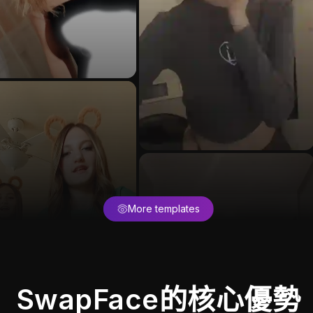
More templates
SwapFace的核心優勢