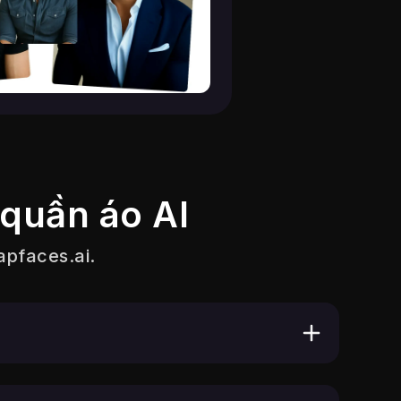
 quần áo AI
pfaces.ai
.