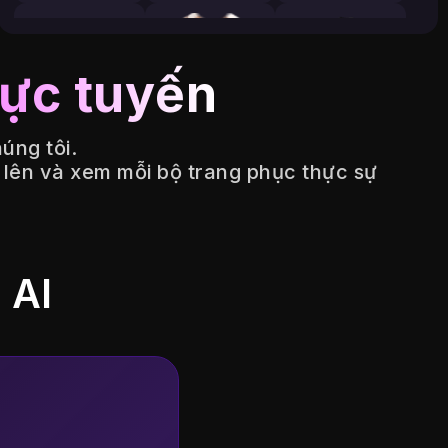
rực tuyến
úng tôi.
n lên và xem mỗi bộ trang phục thực sự
 AI
B