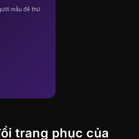
gười mẫu để thử
T
v
t
ổi trang phục của