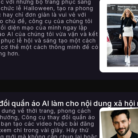
ục với những bộ trang phục sáng
 chức lễ Halloween, tạo ra phong
 hay chỉ đơn giản là vui vẻ với
o chủ đề, công cụ của chúng tôi
ổi diện mạo của mình ngay lập
áo AI của chúng tôi vừa vặn và kết
g phục lễ hội và sáng tạo một cách
lệ cơ thể một cách thông minh để có
ng hơn.
đổi quần áo AI làm cho nội dung xã hội 
 dung về thời trang, phong cách
h hưởng, Công cụ thay đổi quần áo
p bạn tạo các video hoặc bài đăng
 xem chỉ trong vài giây. Hãy thử
ng mới mà không cần chụp lại hoặc