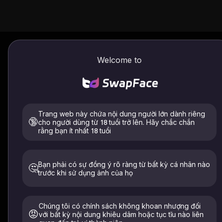
Hoán đổi quần áo / tóc
Cách sử dụng
Welcome to
Hoán đổi tóc
Trao đổi quần áo
Tải lên mô hình
Trang web này chứa nội dung người lớn dành riêng
🔞
cho người dùng từ 18 tuổi trở lên. Hãy chắc chắn
rằng bạn ít nhất 18 tuổi
Bạn phải có sự đồng ý rõ ràng từ bất kỳ cá nhân nào
🤔
Nhấn vào đây để tải lên một hình ảnh
trước khi sử dụng ảnh của họ
hoặc chọn mẫu
Chỉ tải lên hình ảnh của chính bạn hoặc của những người
đã đồng ý rõ ràng. Phải 18+. Đã xóa trong vòng 24 giờ.
Chúng tôi có chính sách không khoan nhượng đối
😡
với bất kỳ nội dung khiêu dâm hoặc tục tĩu nào liên