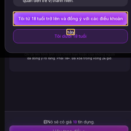
quan đến trẻ vị thành niên.
Tải lên quần áo
Tôi từ 18 tuổi trở lên và đồng ý với các điều khoản
này
Tôi dưới 18 tuổi
Nhấn vào đây để tải lên một hình ảnh
hoặc chọn mẫu
Chỉ tải lên hình ảnh của chính bạn hoặc của những người
đã đồng ý rõ ràng. Phải 18+. Đã xóa trong vòng 24 giờ.
Nó sẽ có giá
10
tín dụng.