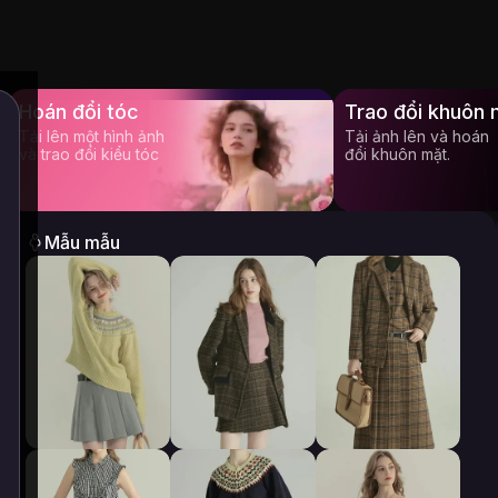
Hoán đổi tóc
Trao đổi khuôn 
Tải lên một hình ảnh
Tải ảnh lên và hoán
và trao đổi kiểu tóc
đổi khuôn mặt.
Mẫu mẫu