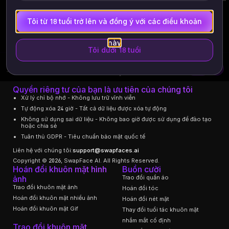
Tôi từ 18 tuổi trở lên và đồng ý với các điều khoản
này
Tôi dưới 18 tuổi
Tiếng Việt
0
Quyền riêng tư của bạn là ưu tiên của chúng tôi
Xử lý chỉ bộ nhớ - Không lưu trữ vĩnh viễn
Tự động xóa 24 giờ - Tất cả dữ liệu được xóa tự động
Không sử dụng sai dữ liệu - Không bao giờ được sử dụng để đào tạo
hoặc chia sẻ
Tuân thủ GDPR - Tiêu chuẩn bảo mật quốc tế
Liên hệ với chúng tôi:
support@swapfaces.ai
Copyright © 2026, SwapFace AI. All Rights Reserved.
Hoán đổi khuôn mặt hình
Buồn cười
ảnh
Trao đổi quần áo
Trao đổi khuôn mặt ảnh
Hoán đổi tóc
Hoán đổi khuôn mặt nhiều ảnh
Hoán đổi nét mặt
Hoán đổi khuôn mặt Gif
Thay đổi tuổi tác khuôn mặt
nhắm mắt cố định
Trao đổi khuôn mặt