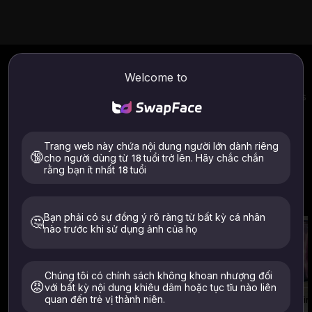
Blog AI Swapfaces
Welcome to
Giới thiệu và phân tích công cụ thay đổi khuôn mặt AI mới
nhất dành cho bạn. Giúp bạn lựa chọn công cụ AI swapfaces
trực tuyến miễn phí phù hợp nhất.
Trang web này chứa nội dung người lớn dành riêng
🔞
cho người dùng từ 18 tuổi trở lên. Hãy chắc chắn
Tìm hiểu thêm về Công cụ AI của
rằng bạn ít nhất 18 tuổi
SwapFaces
Khám phá thêm các sản phẩm của chúng tôi
Bạn phải có sự đồng ý rõ ràng từ bất kỳ cá nhân
🤔
nào trước khi sử dụng ảnh của họ
Chúng tôi có chính sách không khoan nhượng đối
😡
với bất kỳ nội dung khiêu dâm hoặc tục tĩu nào liên
quan đến trẻ vị thành niên.
Hoán đổi khuôn mặt video
Thay đổi biểu cảm khuôn mặt
Hoán đổi khuôn mặt video không giới hạn