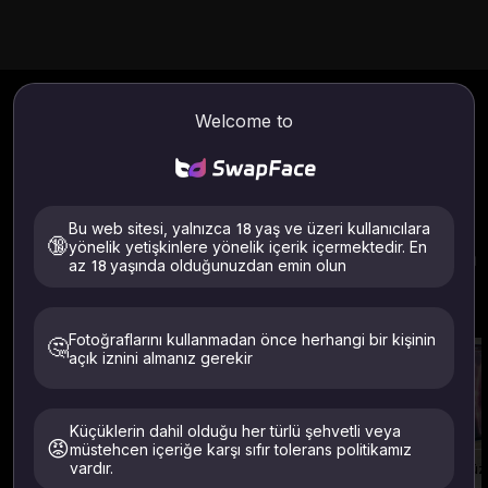
Swapfaces AI Blogları
Welcome to
Sizin için en yeni yapay zeka yüz değiştirme aracını tanıtın
ve analiz edin. Sizin için en uygun yapay zeka yüz
değiştirme araçlarını seçmenize yardımcı olun.
Bu web sitesi, yalnızca 18 yaş ve üzeri kullanıcılara
🔞
yönelik yetişkinlere yönelik içerik içermektedir. En
SwapFaces Yapay Zeka Araçları hakkında
az 18 yaşında olduğunuzdan emin olun
daha fazla bilgi
Daha fazla ürünümüzü keşfedin
Fotoğraflarını kullanmadan önce herhangi bir kişinin
🤔
açık iznini almanız gerekir
Küçüklerin dahil olduğu her türlü şehvetli veya
😡
müstehcen içeriğe karşı sıfır tolerans politikamız
vardır.
Video Yüzü Değiştirme
Yüz İfadesi Değiştirici
Sınırsız Video Yüz Değiştirme