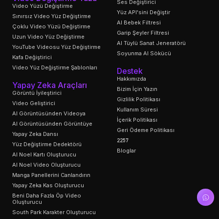
Ses Değiştirici
Video Yüzü Değiştirme
Yüz API'sini Değiştir
Sınırsız Video Yüz Değiştirme
AI Bebek Filtresi
Çoklu Video Yüzü Değiştirme
Garip Şeyler Filtresi
Uzun Video Yüz Değiştirme
AI Tüylü Sanat Jeneratörü
YouTube Videosu Yüz Değiştirme
Soyunma AI Sökücü
Kafa Değiştirici
Video Yüz Değiştirme Şablonları
Destek
Hakkımızda
Yapay Zeka Araçları
Bizim İçin Yazın
Görüntü İyileştirici
Gizlilik Politikası
Video Geliştirici
Kullanım Süresi
AI Görüntüsünden Videoya
İçerik Politikası
AI Görüntüsünden Görüntüye
Geri Ödeme Politikası
Yapay Zeka Dansı
2257
Yüz Değiştirme Dedektörü
Bloglar
AI Noel Kartı Oluşturucu
AI Noel Video Oluşturucu
Manga Panellerini Canlandırın
Yapay Zeka Kas Oluşturucu
Beni Daha Fazla Öp Video
Oluşturucu
South Park Karakter Oluşturucu