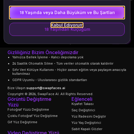
18 Yaşında veya Daha Büyüküm ve Bu Şartları
Kabul Ediyorum
18 Yaşından Küçüğüm
Türkçe
0
Gizliliğiniz Bizim Önceliğimizdir
Yalnızca Bellek İşleme - Kalıcı depolama yok
24 Saatlik Otomatik Silme - Tüm veriler otomatik olarak kaldırılır
Sıfır Veri Kötüye Kullanımı - Hiçbir zaman eğitim veya paylaşım amacıyla
kullanılmaz
GDPR Uyumlu - Uluslararası gizlilik standartları
Bize Ulaşın:
support@swapfaces.ai
Copyright © 2026, SwapFace AI. All Rights Reserved.
Görüntü Değiştirme
Eğlenceli
Yüzü
Kıyafet Takası
Fotoğraf Yüzü Değiştirme
Saç Değiştirici
Çoklu Fotoğraf Yüz Değiştirme
Yüz İfadesini Değiştir
Gif Yüz Değiştirme
Yüz Yaş Değiştirici
Sabit Kapalı Gözler
Video Değiştirme Yüzü