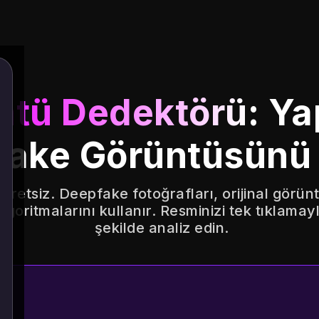
ntü Dedektörü
: Y
ake Görüntüsünü 
retsiz. Deepfake fotoğrafları, orijinal görün
goritmalarını kullanır. Resminizi tek tıklamayla
şekilde analiz edin.