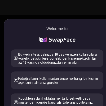
Welcome to
Sahte Görü
Deepf
Bu web sitesi, yalnızca 18 yaş ve üzeri kullanıcılara
🔞
yönelik yetişkinlere yönelik içerik içermektedir. En
az 18 yaşında olduğunuzdan emin olun
AI Görüntü Dedektörü Çevrimiçi Üc
değiştirmek için makine öğrenimi al
Fotoğraflarını kullanmadan önce herhangi bir kişinin
🤔
açık iznini almanız gerekir
Küçüklerin dahil olduğu her türlü şehvetli veya
😡
müstehcen içeriğe karşı sıfır tolerans politikamız