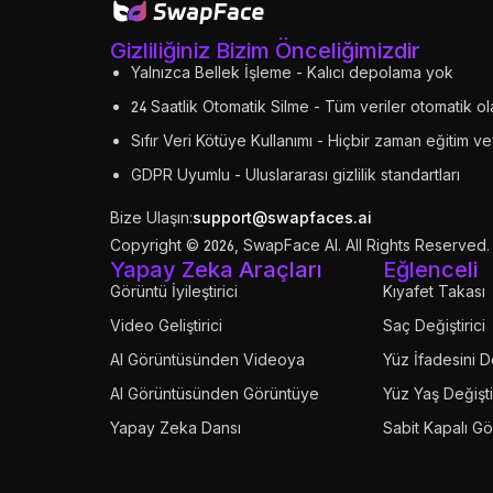
Gizliliğiniz Bizim Önceliğimizdir
Yalnızca Bellek İşleme - Kalıcı depolama yok
24 Saatlik Otomatik Silme - Tüm veriler otomatik olar
Sıfır Veri Kötüye Kullanımı - Hiçbir zaman eğitim v
GDPR Uyumlu - Uluslararası gizlilik standartları
Bize Ulaşın:
support@swapfaces.ai
Copyright © 2026, SwapFace AI. All Rights Reserved.
Yapay Zeka Araçları
Eğlenceli
Görüntü İyileştirici
Kıyafet Takası
Video Geliştirici
Saç Değiştirici
AI Görüntüsünden Videoya
Yüz İfadesini D
AI Görüntüsünden Görüntüye
Yüz Yaş Değişti
Yapay Zeka Dansı
Sabit Kapalı Gö
Yüz Değiştirme Dedektörü
Ses Değiştirici