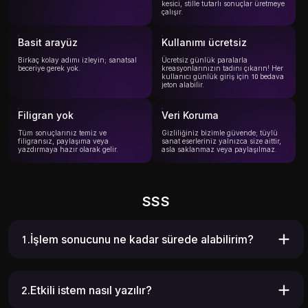
kesici, stille tutarlı sonuçlar üretmeye
çalışır.
Basit arayüz
Kullanımı ücretsiz
Birkaç kolay adımı izleyin; sanatsal
Ücretsiz günlük paralarla
beceriye gerek yok.
kreasyonlarınızın tadını çıkarın! Her
kullanıcı günlük giriş için 10 bedava
jeton alabilir.
Filigran yok
Veri Koruma
Tüm sonuçlarınız temiz ve
Gizliliğiniz bizimle güvende; tüylü
filigransız, paylaşıma veya
sanat eserleriniz yalnızca size aittir,
yazdırmaya hazır olarak gelir.
asla saklanmaz veya paylaşılmaz.
SSS
1.İşlem sonucunu ne kadar sürede alabilirim?
2.Etkili istem nasıl yazılır?