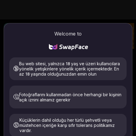
Görüntü İyileştirici
AI Görüntüsünden Videoya
Kıya
Welcome to
Görüntü netliğini
Resminizden ve
Bir r
artırın
isteminizden video
kıyafe
oluşturun
Try
Try
Try
Görüntüden Görüntüye / Videoya
Nasıl kullanılır
Bu web sitesi, yalnızca 18 yaş ve üzeri kullanıcılara
AI Tüylü Sanat Jeneratörü
Resimden Videoya
🔞
yönelik yetişkinlere yönelik içerik içermektedir. En
az 18 yaşında olduğunuzdan emin olun
Yüklemek
Fotoğraflarını kullanmadan önce herhangi bir kişinin
🤔
açık iznini almanız gerekir
Desteklenen dosyalar: .jpeg .jpg .webp .png .avif
Yalnızca kendinizin veya açıkça izin vermiş kişilerin
Küçüklerin dahil olduğu her türlü şehvetli veya
resimlerini yükleyin. 18+ olmalı. 24 saat içinde silindi.
😡
müstehcen içeriğe karşı sıfır tolerans politikamız
vardır.