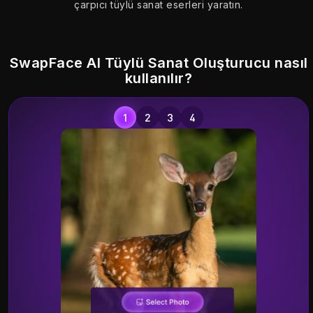
çarpıcı tüylü sanat eserleri yaratın.
Try
Try
Try
19.72K
4.86K
8.02K
SwapFace AI Tüylü Sanat Oluşturucu nasıl
kullanılır?
Try
Try
Try
4.34K
8.07K
2.50K
Try
Try
Try