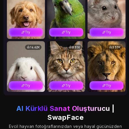
Try
Try
Try
14.62K
8.51K
3.57K
Try
Try
Try
11.53K
13.18K
7.01K
AI Kürklü Sanat Oluşturucu
|
SwapFace
Evcil hayvan fotoğraflarınızdan veya hayal gücünüzden