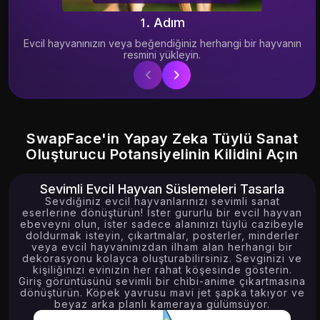
18.15K
6.24K
1. Adım
Evcil hayvanınızın veya beğendiğiniz herhangi bir hayvanın
resmini yükleyin.
Try
Try
SwapFace'in Yapay Zeka Tüylü Sanat
Oluşturucu Potansiyelinin Kilidini Açın
Sevimli Evcil Hayvan Süslemeleri Tasarla
Sevdiğiniz evcil hayvanlarınızı sevimli sanat
eserlerine dönüştürün! İster gururlu bir evcil hayvan
ebeveyni olun, ister sadece alanınızı tüylü cazibeyle
doldurmak isteyin, çıkartmalar, posterler, minderler
veya evcil hayvanınızdan ilham alan herhangi bir
dekorasyonu kolayca oluşturabilirsiniz. Sevginizi ve
kişiliğinizi evinizin her rahat köşesinde gösterin.
Giriş görüntüsünü sevimli bir chibi-anime çıkartmasına
dönüştürün. Köpek yavrusu mavi jet şapka takıyor ve
beyaz arka planlı kameraya gülümsüyor.