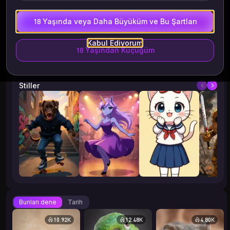
18 Yaşında veya Daha Büyüküm ve Bu Şartları
Kabul Ediyorum
18 Yaşından Küçüğüm
Stiller
Bunları dene
Tarih
10.92K
12.48K
4.80K