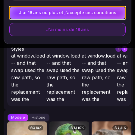
J'ai 18 ans ou plus et j'accepte ces conditions
J'ai moins de 18 ans
Styles
at window.load
at window.load
at window.load
at wind
-- and that
-- and that
-- and that
-- and t
swap used the
swap used the
swap used the
swap us
raw path, so
raw path, so
raw path, so
raw pat
the
the
the
the
replacement
replacement
replacement
replac
was the
was the
was the
was the
untransformed
untransformed
untransformed
untran
original: 13
original: 13
original: 13
original
Modèle
Histoire
thumbnails, all
thumbnails, all
thumbnails, all
thumbnai
eager, each
eager, each
eager, each
eager, 
3.84K
13.07K
4.61K