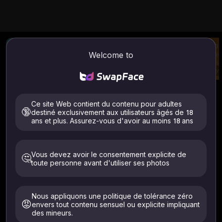
Améliorateur d'image
Image IA en vidéo
Éch
Welcome to
Améliorer la clarté de
Générez une vidéo à
Télé
l'image
partir de votre image
imag
et de votre invite
des 
Try
Try
Try
Image à image / vidéo
Comment utiliser
Ce site Web contient du contenu pour adultes
Générateur d'art furry IA
Image en vidéo
🔞
destiné exclusivement aux utilisateurs âgés de 18
ans et plus. Assurez-vous d'avoir au moins 18 ans
Télécharger
Vous devez avoir le consentement explicite de
🤔
toute personne avant d'utiliser ses photos
Fichiers pris en charge : .jpeg .jpg .webp .png .avif
Téléchargez uniquement des images de vous-même ou
Nous appliquons une politique de tolérance zéro
de personnes ayant donné votre consentement explicite.
😡
Doit avoir 18 ans et plus. Supprimé dans les 24 heures.
envers tout contenu sensuel ou explicite impliquant
des mineurs.