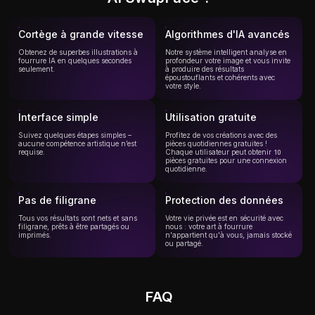
Cortège à grande vitesse
Algorithmes d'IA avancés
Obtenez de superbes illustrations à
Notre système intelligent analyse en
fourrure IA en quelques secondes
profondeur votre image et vous invite
seulement.
à produire des résultats
époustouflants et cohérents avec
votre style.
Interface simple
Utilisation gratuite
Suivez quelques étapes simples –
Profitez de vos créations avec des
aucune compétence artistique n’est
pièces quotidiennes gratuites !
requise.
Chaque utilisateur peut obtenir 10
pièces gratuites pour une connexion
quotidienne.
Pas de filigrane
Protection des données
Tous vos résultats sont nets et sans
Votre vie privée est en sécurité avec
filigrane, prêts à être partagés ou
nous : votre art à fourrure
imprimés.
n'appartient qu'à vous, jamais stocké
ou partagé.
FAQ