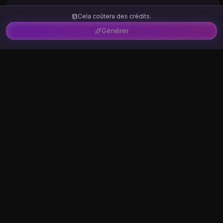
6.Que faire si mon résultat ne semble pas
Cela coûtera des crédits.
correct ?
Générer
7.Vais-je risquer de violer les lois sur le droit
d’auteur en téléchargeant mon art à
fourrure ?
Français
0
Votre confidentialité est notre priorité
Traitement en mémoire uniquement - Pas de stockage permanent
Suppression automatique 24 heures sur 24 - Toutes les données
sont automatiquement supprimées
Zéro utilisation abusive des données - Jamais utilisé pour la
formation ou le partage
Conforme au RGPD - Normes internationales de confidentialité