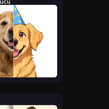
Lucu
7.83K