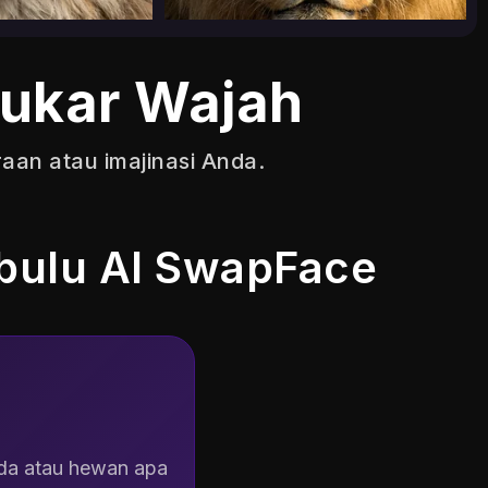
Tukar Wajah
12.52K
12.80K
aan atau imajinasi Anda.
bulu AI SwapFace
L
da atau hewan apa
M