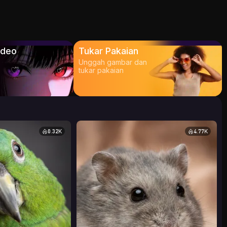
ideo
Tukar Pakaian
Unggah gambar dan
tukar pakaian
0.32K
4.77K