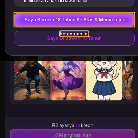
melibatkan anak di bawah umur.
Saya Berusia 18 Tahun Ke Atas & Menyetujui
Ketentuan Ini
Saya Di Bawah 18 Tahun
Gaya
Biayanya
10
kredit.
Menghasilkan