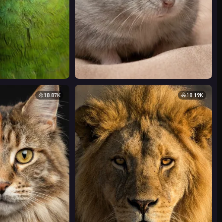
18.87K
18.19K