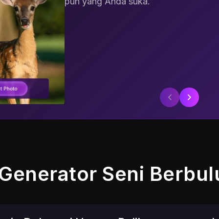
pun yang Anda suka.
4.24K
 Generator Seni Berbu
16.67K