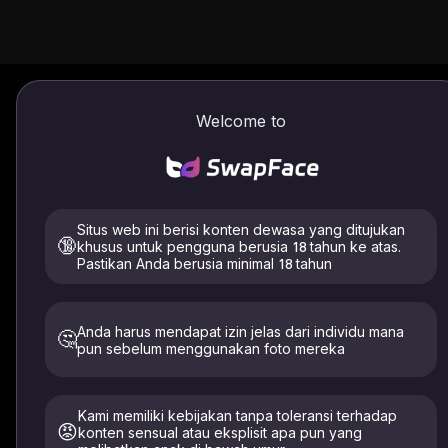
Gambar ke Gambar / Video
Cara menggunakan
Welcome to
Generator Seni Berbulu AI
Gambar ke Video
Mengunggah
Situs web ini berisi konten dewasa yang ditujukan
🔞
khusus untuk pengguna berusia 18 tahun ke atas.
Pastikan Anda berusia minimal 18 tahun
Anda harus mendapat izin jelas dari individu mana
🤔
File yang didukung: .jpeg .jpg .webp .png .avif
pun sebelum menggunakan foto mereka
Hanya unggah gambar diri Anda atau orang yang telah
memberikan izin eksplisit. Harus berusia 18+. Dihapus
dalam waktu 24 jam.
Kami memiliki kebijakan tanpa toleransi terhadap
😡
konten sensual atau eksplisit apa pun yang