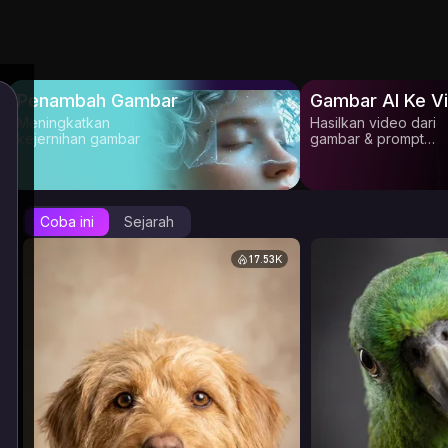
Penambah Gambar
Gambar AI Ke V
Meningkatkan
Hasilkan video dari
kejernihan gambar
gambar & prompt
Anda
Coba ini
Sejarah
17.53K