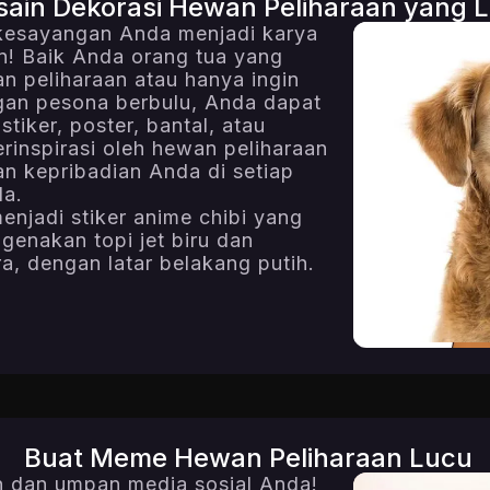
sain Dekorasi Hewan Peliharaan yang 
kesayangan Anda menjadi karya
! Baik Anda orang tua yang
 peliharaan atau hanya ingin
gan pesona berbulu, Anda dapat
iker, poster, bantal, atau
rinspirasi oleh hewan peliharaan
an kepribadian Anda di setiap
da.
jadi stiker anime chibi yang
ngenakan topi jet biru dan
a, dengan latar belakang putih.
6.95K
Buat Meme Hewan Peliharaan Lucu
n dan umpan media sosial Anda!