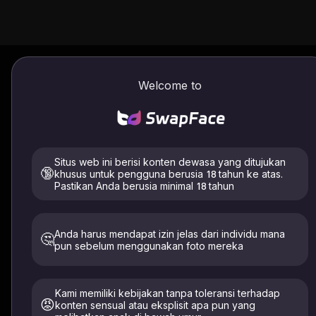
Penambah Gambar / Video
Cara menggunakan
Welcome to
Penambah Gambar
Penyempurna Video
Mengunggah
Situs web ini berisi konten dewasa yang ditujukan
🔞
khusus untuk pengguna berusia 18 tahun ke atas.
Pastikan Anda berusia minimal 18 tahun
Klik untuk mengunggah video
Anda harus mendapat izin jelas dari individu mana
🤔
pun sebelum menggunakan foto mereka
Hanya unggah gambar diri Anda atau orang yang telah
memberikan izin eksplisit. Harus berusia 18+. Dihapus
dalam waktu 24 jam.
Kami memiliki kebijakan tanpa toleransi terhadap
😡
konten sensual atau eksplisit apa pun yang