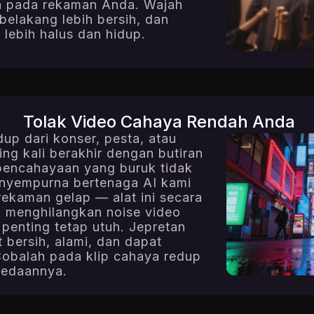
a pada rekaman Anda. Wajah
r belakang lebih bersih, dan
 lebih halus dan hidup.
Tolak Video Cahaya Rendah Anda
up dari konser, pesta, atau
g kali berakhir dengan butiran
pencahayaan yang buruk tidak
enyempurna bertenaga AI kami
rekaman gelap — alat ini secara
 menghilangkan noise video
 penting tetap utuh. Jepretan
 bersih, alami, dan dapat
obalah pada klip cahaya redup
rbedaannya.