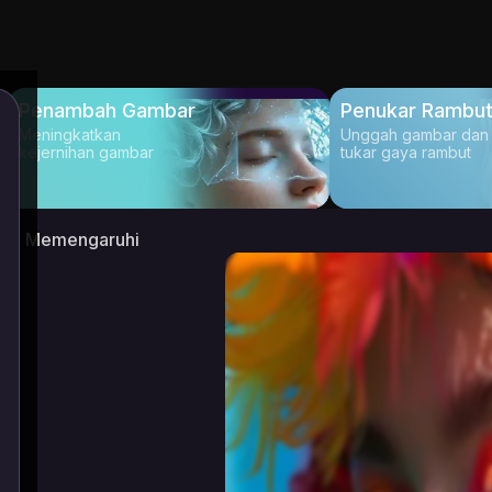
Penambah Gambar
Penukar Rambu
Meningkatkan
Unggah gambar dan
kejernihan gambar
tukar gaya rambut
Memengaruhi