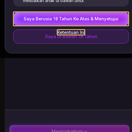
melibatkan anak di bawah umur.
Saya Berusia 18 Tahun Ke Atas & Menyetujui
Ketentuan Ini
Saya Di Bawah 18 Tahun
Meningkatkan