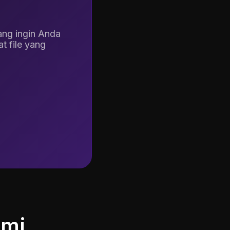
T
O
ang ingin Anda
t file yang
K
m
o
k
mi