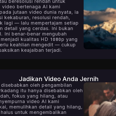
tau beresolusi rendah untuk
 video bertenaga AI kami
pada jutaan video dunia nyata, ia
i kekaburan, resolusi rendah,
 lagi — lalu mempertajam setiap
 detail yang cerdas. Ini bukan
l. Ini benar-benar mengubah
 menjadi kualitas HD 1080p yang
perlu keahlian mengedit — cukup
aksikan keajaiban terjadi.
Jadikan Video Anda Jernih
u disebabkan oleh pengambilan
rkadang itu hanya disebabkan oleh
dah, fokus yang hilang, atau
nyempurna video AI kami
kai, memulihkan detail yang hilang,
 halus untuk mengembalikan