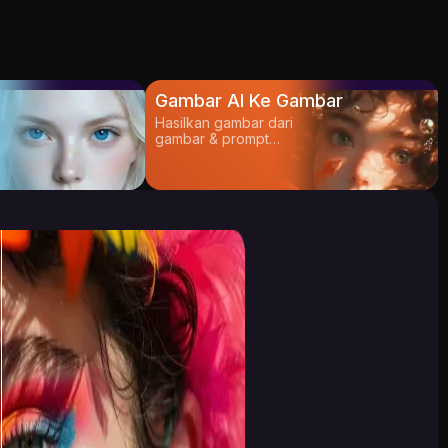
t
Gambar AI Ke Gambar
Hasilkan gambar dari
gambar & prompt
Anda