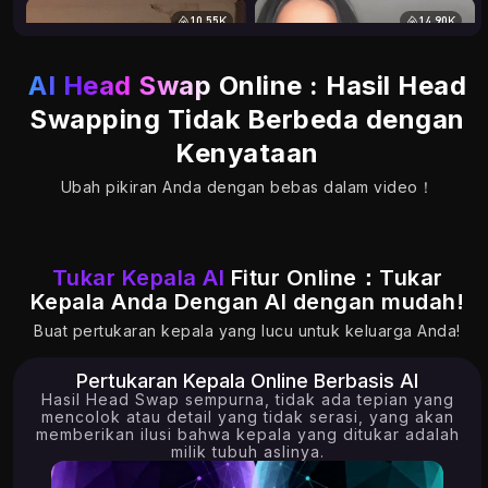
10.55K
14.90K
AI Head Swap
Online : Hasil Head
Swapping Tidak Berbeda dengan
Kenyataan
Ubah pikiran Anda dengan bebas dalam video！
Tukar Kepala AI
Fitur Online：Tukar
Kepala Anda Dengan AI dengan mudah!
Buat pertukaran kepala yang lucu untuk keluarga Anda!
Pertukaran Kepala Online Berbasis AI
Hasil Head Swap sempurna, tidak ada tepian yang
mencolok atau detail yang tidak serasi, yang akan
9.33K
13.12K
memberikan ilusi bahwa kepala yang ditukar adalah
milik tubuh aslinya.