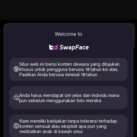
Tukar Wajah Foto
Gambar AI Ke Video
Tuka
Unggah foto dan tukar
Hasilkan video dari
Ubah 
Welcome to
wajah.
gambar & prompt Anda
dalam 
Try
Try
Try
$t(input.tab.title)
$t(input.tab.how_to_use)
Situs web ini berisi konten dewasa yang ditujukan
$t(input.tab.image)
$t(input.tab.video)
🔞
khusus untuk pengguna berusia 18 tahun ke atas.
Pastikan Anda berusia minimal 18 tahun
Anda harus mendapat izin jelas dari individu mana
🤔
pun sebelum menggunakan foto mereka
$t(input.upload.placeholder.title)
$t(input.upload.placeholder.desc)
Hanya unggah gambar diri Anda atau orang yang telah
Kami memiliki kebijakan tanpa toleransi terhadap
memberikan izin eksplisit. Harus berusia 18+. Dihapus
😡
konten sensual atau eksplisit apa pun yang
dalam waktu 24 jam.
melibatkan anak di bawah umur.