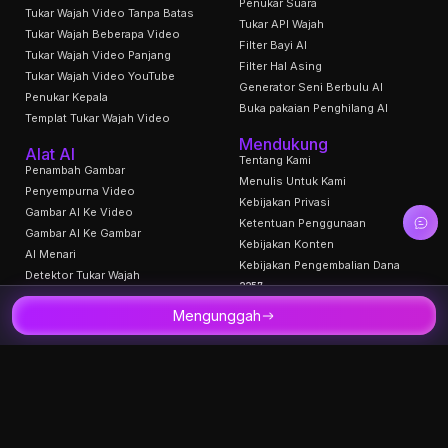
Penukar Suara
Tukar Wajah Video Tanpa Batas
Tukar API Wajah
Tukar Wajah Beberapa Video
Filter Bayi AI
Tukar Wajah Video Panjang
Filter Hal Asing
Tukar Wajah Video YouTube
Generator Seni Berbulu AI
Penukar Kepala
Buka pakaian Penghilang AI
Templat Tukar Wajah Video
Mendukung
Alat AI
Tentang Kami
Penambah Gambar
Menulis Untuk Kami
Penyempurna Video
Kebijakan Privasi
Gambar AI Ke Video
Ketentuan Penggunaan
Gambar AI Ke Gambar
Kebijakan Konten
AI Menari
Kebijakan Pengembalian Dana
Detektor Tukar Wajah
2257
Generator Kartu Natal AI
Blog
Mengunggah
Pembuat Video Natal AI
Menganimasikan Panel Manga
Generator Otot AI
Cium Aku Lebih Banyak Pembuat
Video
Pencipta Karakter South Park