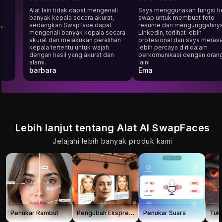
teman
Alat lain tidak dapat mengenali
Saya menggunakan fun
ntuk
banyak kepala secara akurat,
swap untuk membuat fo
 hari,
sedangkan Swapface dapat
resume dan mengungga
tis.
mengenali banyak kepala secara
LinkedIn, terlihat lebih
 saya
akurat dan melakukan peralihan
profesional dan saya m
kepala tertentu untuk wajah
lebih percaya diri dalam
dengan hasil yang akurat dan
berkomunikasi dengan 
alami.
lain!
barbara
Ema
Lebih lanjut tentang Alat AI SwapFaces
Jelajahi lebih banyak produk kami
Penukar Rambut
Pengubah Ekspresi Wajah
Penukar Suara
Tuk