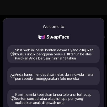
Perkembangan Era AI
Online
Welcome to
Gunakan Kemajuan Usia AI Online. Ubah usia Anda secara
instan menjadi efek wajah tua atau muda. Dapatkan potret
diri Anda yang berkualitas tinggi saat masih kecil dan di usia
tua.
Situs web ini berisi konten dewasa yang ditujukan
🔞
khusus untuk pengguna berusia 18 tahun ke atas.
Wajah Pengubah Usia
Tukar Wajah Video
Pastikan Anda berusia minimal 18 tahun
Anda harus mendapat izin jelas dari individu mana
🤔
pun sebelum menggunakan foto mereka
Pilih Gambar
Kami memiliki kebijakan tanpa toleransi terhadap
Klik untuk mengunggah atau menarik dan melepas gambar Anda di sini
😡
Format yang didukung: JPG, PNG (Maks 10MB)
konten sensual atau eksplisit apa pun yang
Hanya unggah gambar diri Anda atau orang yang telah
melibatkan anak di bawah umur.
memberikan izin eksplisit. Harus berusia 18+. Dihapus