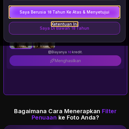
dalam waktu 24 jam.
Saya Berusia 18 Tahun Ke Atas & Menyetujui
Ketentuan Ini
Saya Di Bawah 18 Tahun
Tua
Muda
Biayanya
10
kredit.
Menghasilkan
Bagaimana Cara Menerapkan
Filter
Penuaan
ke Foto Anda?