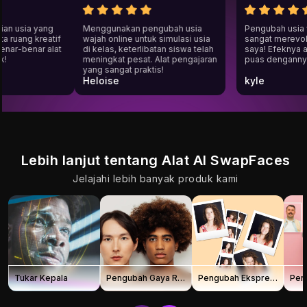
aian usia yang
Menggunakan pengubah usia
Pengubah usi
ita ruang kreatif
wajah online untuk simulasi usia
sangat merevo
i benar-benar alat
di kelas, keterlibatan siswa telah
saya! Efeknya
aik!
meningkat pesat. Alat pengajaran
puas dengann
yang sangat praktis!
Heloise
kyle
Lebih lanjut tentang Alat AI SwapFaces
Jelajahi lebih banyak produk kami
Tukar Kepala
Pengubah Gaya Rambut AI
Pengubah Ekspresi Wajah