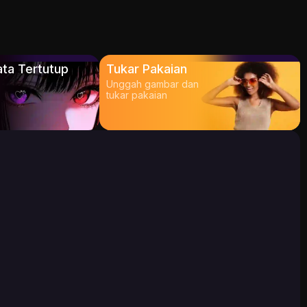
ta Tertutup
Tukar Pakaian
Unggah gambar dan
tukar pakaian