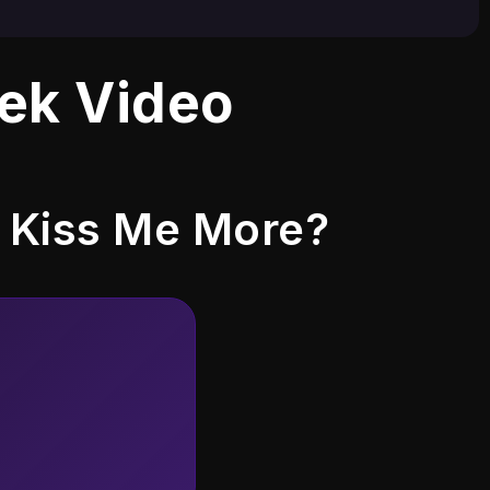
ek Video
 Kiss Me More?
Klik "Hasilkan"
Klik "Hasilkan" dan tunggu beberap