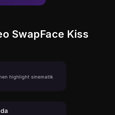
o SwapFace Kiss
en highlight sinematik
nda