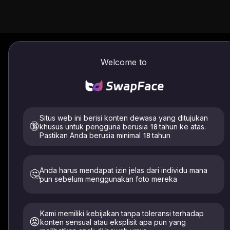
Gambar ke Gambar / Video
Cara menggunakan
Welcome to
Mengunggah
Situs web ini berisi konten dewasa yang ditujukan
🔞
khusus untuk pengguna berusia 18 tahun ke atas.
Pastikan Anda berusia minimal 18 tahun
File yang didukung: .jpeg .jpg .webp .png .avif
Hanya unggah gambar diri Anda atau orang yang telah
memberikan izin eksplisit. Harus berusia 18+. Dihapus
Anda harus mendapat izin jelas dari individu mana
🤔
dalam waktu 24 jam.
pun sebelum menggunakan foto mereka
Jelaskan Ide Anda
Kami memiliki kebijakan tanpa toleransi terhadap
😡
konten sensual atau eksplisit apa pun yang