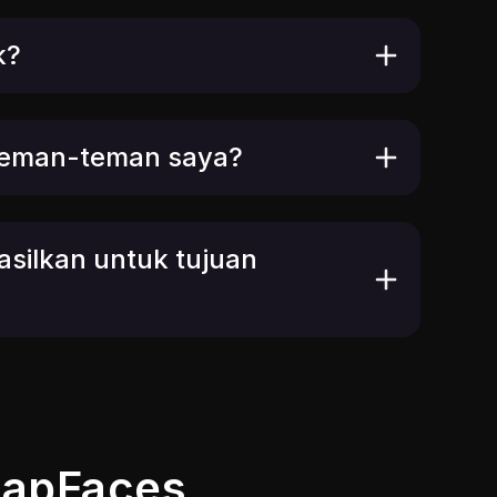
k?
teman-teman saya?
silkan untuk tujuan
SwapFaces