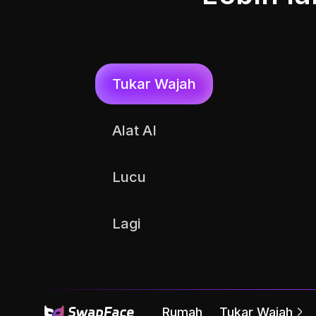
Tukar Wajah 
Tukar Wajah 
Tukar Wajah
YouTube
Alat AI
Lucu
Lagi
Rumah
Tukar Wajah