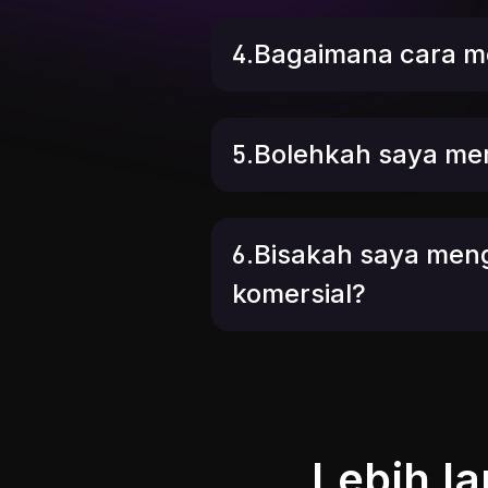
4.Bagaimana cara m
5.Bolehkah saya me
6.Bisakah saya meng
komersial?
Lebih l