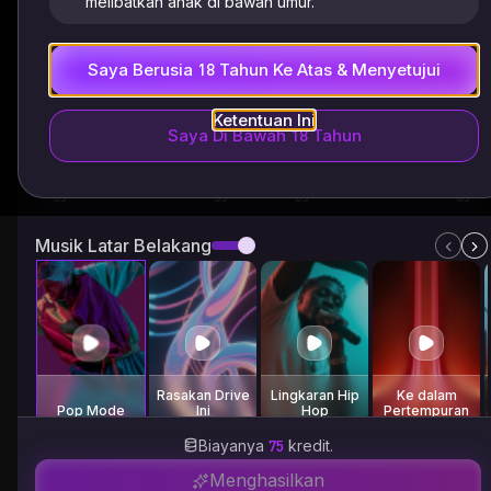
melibatkan anak di bawah umur.
0
Saya Berusia 18 Tahun Ke Atas & Menyetujui
Durasi Video
Ketentuan Ini
Saya Di Bawah 18 Tahun
5s
3
5
6
8
Musik Latar Belakang
Rasakan Drive
Lingkaran Hip
Ke dalam
Pop Mode
Ini
Hop
Pertempuran
Biayanya
75
kredit.
Menghasilkan