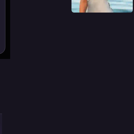
Perlombaan
Ketukan
Bas
Menjauhlah
Terakhir
Perkotaan