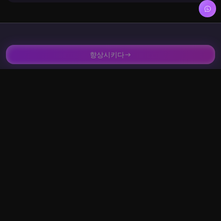
AI Video Enhancer
온라인 무료 사용자 리뷰
향상시키다
Product Hunt 출시에 대한 피드백을 포함한 실제 사용자 리뷰입
니다.
얼굴 스왑 효과의 자연스러움과 조작
저스틴 비버와 얼굴 스왑 영상을 올렸
의 용이성에 대해 매우 고민했습니다.
는데 영상 해상도도 좋아지고 얼굴 가
여러 도구를 시도한 후 마침내 AI
장자리 디테일도 잘 표현되어서 얼굴
Video Enhancer Online Free를 선
스왑 영상이라고는 전혀 느껴지지 않
택했습니다. 다른 플랫폼보다 비디오
을 정도였어요!
향상 효과가 뛰어나고 표현을 잘 조정
할 수 있기 때문입니다.
백합
마이크