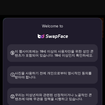
이미지 강화제
헤어 스와퍼
AI
Welcome to
이미지 선명도 향상
이미지를 업로드하고 헤
이미지
어스타일을 바꾸세요
이미지
Try
Try
Try
이미지/비디오 향상기
사용방법
이미지 강화제
비디오 인핸서
이 웹사이트에는 18세 이상의 사용자만을 위한 성인 콘
🔞
텐츠가 포함되어 있습니다. 18세 이상인지 확인하세요.
업로드
사진을 사용하기 전에 개인으로부터 명시적인 동의를
🤔
받아야 합니다.
동영상을 업로드하려면 클릭하세요.
본인 또는 명시적으로 동의한 사람의 이미지만 업로드하세요. 18
세 이상이어야 합니다. 24시간 이내에 삭제됩니다.
우리는 미성년자와 관련된 선정적이거나 노골적인 콘
😡
텐츠에 대해 무관용 정책을 시행하고 있습니다.