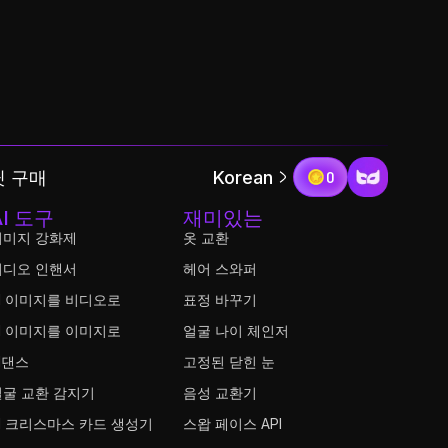
 구매
Korean
0
AI 도구
재미있는
이미지 강화제
옷 교환
비디오 인핸서
헤어 스와퍼
I 이미지를 비디오로
표정 바꾸기
I 이미지를 이미지로
얼굴 나이 체인저
I댄스
고정된 닫힌 눈
얼굴 교환 감지기
음성 교환기
I 크리스마스 카드 생성기
스왑 페이스 API