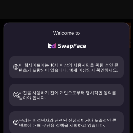
사진 얼굴 교환
AI 이미지를 비디오로
AI
Welcome to
사진을 업로드하고 얼굴
이미지 및 프롬프트에서
이미지
을 바꾸세요.
비디오 생성
이미지
Try
Try
Try
헤어 스와퍼
사용방법
헤어 스와퍼
고정된 닫힌 눈
이 웹사이트에는 18세 이상의 사용자만을 위한 성인 콘
🔞
텐츠가 포함되어 있습니다. 18세 이상인지 확인하세요.
업로드
사진을 사용하기 전에 개인으로부터 명시적인 동의를
🤔
받아야 합니다.
이미지를 업로드하려면 클릭하세요.
본인 또는 명시적으로 동의한 사람의 이미지만 업로드하세요. 18
세 이상이어야 합니다. 24시간 이내에 삭제됩니다.
우리는 미성년자와 관련된 선정적이거나 노골적인 콘
😡
텐츠에 대해 무관용 정책을 시행하고 있습니다.