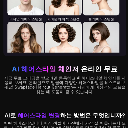
미디엄 헤어 익스텐션
가벼운 헤어 익스텐션
풀 헤어 익스텐션
가벼운 곱슬머리
무거운 컬
짧은 머리
AI 헤어스타일 체인저
온라인 무료
지금 무료 크레딧을 받으려면 등록하고 AI 헤어스타일 체인저를 사
용해 보세요! 온라인으로 얼굴에 다양한 헤어스타일을 테스트해보
세요! Swapface Haircut Generator는 자신에게 이상적인 모습을
찾는 데 도움이 될 수 있습니다.
금발 머리
스트레이트 헤어
오일 프리 헤어
AI로
헤어스타일 변경
하는 방법은 무엇입니까?
어떤 헤어스타일이나 머리 색깔이 자신에게 가장 잘 어울리는지 모
르시나요? AI를 당신의 헤어스타일리스트로 만들어 완벽한 룩을 찾