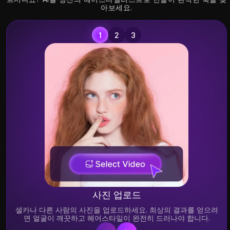
아보세요.
헤어라인 강화
부드럽고 매끄러운 머
헤어패치
리카락
좋
시
튼
사진 업로드
셀카나 다른 사람의 사진을 업로드하세요. 최상의 결과를 얻으려
면 얼굴이 깨끗하고 헤어스타일이 완전히 드러나야 합니다.