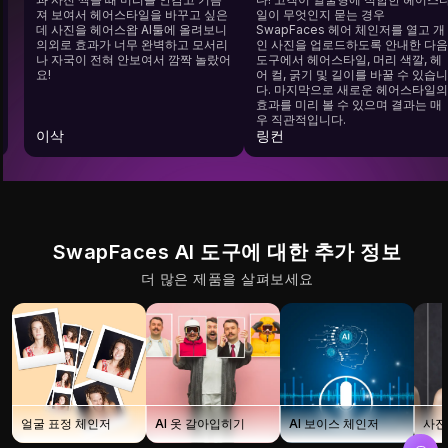
다.
져 보여서 헤어스타일을 바꾸고 싶은
일이 무엇인지 묻는 경우
해
데 사진을 헤어스왑 AI툴에 올려보니
SwapFaces 헤어 체인저를 열
고,
의외로 효과가 너무 완벽하고 모서리
인 사진을 업로드하도록 안내한
 더
나 자국이 전혀 안보여서 깜짝 놀랐어
도구에서 헤어스타일, 머리 색깔,
사
요!
어 컬, 굵기 및 길이를 바꿀 수 
다.
다. 마지막으로 새로운 헤어스
효과를 미리 볼 수 있으며 결과는
우 직관적입니다.
이삭
링컨
SwapFaces AI 도구에 대한 추가 정보
더 많은 제품을 살펴보세요
얼굴 표정 체인저
AI 옷 갈아입히기
AI 보이스 체인저
사진