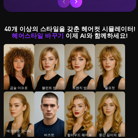
40개 이상의 스타일을 갖춘 헤어컷 시뮬레이터!
헤어스타일 바꾸기
이제 AI와 함께하세요!
곱슬 아프로
블런트 밥
프렌치 밥
울프컷
매끄러운 포니테
일
버즈컷
할리우드 웨이브
중간 길이의 컬