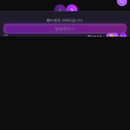
비용은 크레딧입니다.
생성하다
Korean
0
귀하의 개인정보 보호가 우리의 최우선 사항입니다
메모리 전용 처리 - 영구 저장 장치 없음
24시간 자동 삭제 - 모든 데이터가 자동으로 제거됩니다.
데이터 오용 제로 - 교육이나 공유에 사용되지 않음
GDPR 준수 - 국제 개인 정보 보호 표준
문의하기:
support@swapfaces.ai
Copyright © 2026, SwapFace AI. All Rights Reserved.
이미지 스왑 페이스
재미있는
사진 얼굴 교환
옷 교환
여러 사진 얼굴 교환
헤어 스와퍼
GIF 얼굴 교환
표정 바꾸기
얼굴 나이 체인저
비디오 스왑 페이스
고정된 닫힌 눈
비디오 얼굴 교환
음성 교환기
무제한 비디오 얼굴 교환