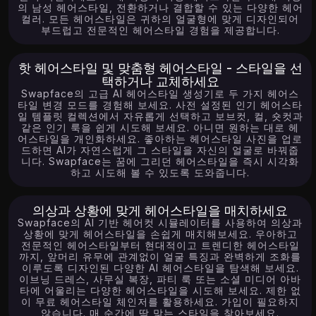
의 남성 헤어스타일, 전환하거나 결합할 수 있는 다양한 헤어
컬러. 모든 헤어스타일은 귀하의 얼굴형에 맞게 디자인되어
부드럽고 전문적인 헤어스타일 경험을 제공합니다.
핫 헤어스타일 및 맞춤형 헤어스타일 - 스타일을 선
택하거나 교체하세요
Swapface의 고급 AI 헤어스타일 생성기로 두 가지 헤어스
타일 변경 모드를 경험해 보세요. 사전 설정된 인기 헤어스타
일 템플릿 컬렉션에서 자유롭게 선택하고 보브컷, 컬, 숏컷과
같은 인기 룩을 쉽게 시도해 보세요. 아니면 원하는 대로 헤
어스타일을 개인화하세요. 좋아하는 헤어스타일 사진을 업로
드하면 AI가 자연스럽게 그 스타일을 자신의 얼굴로 바꿔줍
니다. Swapface는 꿈에 그리던 헤어스타일을 즉시 시각화
하고 시도해 볼 수 있도록 도와줍니다.
의상과 상황에 맞게 헤어스타일을 매치하세요
Swapface의 AI 기반 헤어컷 시뮬레이터를 사용하여 의상과
상황에 맞게 헤어스타일을 손쉽게 매치해보세요. 우아하고
전문적인 헤어스타일부터 현대적이고 트렌디한 헤어스타일
까지, 앞머리 유무에 관계없이 얼굴 특징과 완벽하게 조화를
이루도록 디자인된 다양한 AI 헤어스타일을 탐색해 보세요.
이브닝 드레스, 사무실 복장, 파티 룩 또는 소셜 미디어 아바
타에 어울리는 다양한 헤어스타일을 시도해 보세요. 제한 없
이 무료 헤어스타일 체인저를 활용하세요. 가입이 필요하지
않습니다. 매 순간에 딱 맞는 스타일을 찾아보세요.