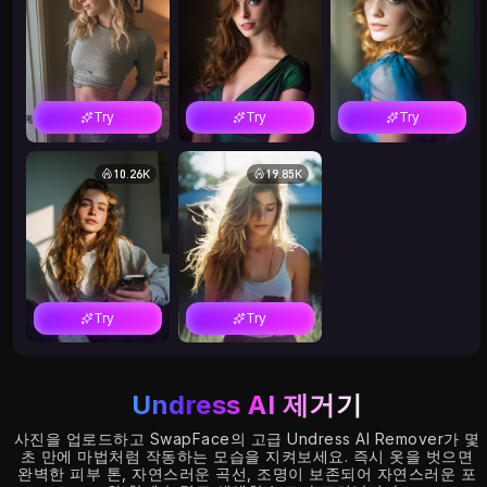
fetched twice,
fetched twice,
fetched twice,
fetched
~296 KB on
~296 KB on
~296 KB on
~296 K
/undress-ai-
/undress-ai-
/undress-ai-
/undres
remover alone.
remover alone.
remover alone.
remover
The mini was
The mini was
The mini was
The min
Try
Try
Try
also the
also the
also the
also the
measured
measured
measured
measur
10.26K
19.85K
mobile LCP
mobile LCP
mobile LCP
mobile
element there,
element there,
element there,
element
which is why
which is why
which is why
which i
the sizing
the sizing
the sizing
the sizi
below is
below is
below is
below i
deliberate
deliberate
deliberate
delibera
Try
Try
rather than
rather than
rather than
rather 
copied from
copied from
copied from
copied 
the other
the other
the other
the oth
Undress AI 제거기
components --
components --
components --
compon
사진을 업로드하고 SwapFace의 고급 Undress AI Remover가 몇
see
see
see
see
초 만에 마법처럼 작동하는 모습을 지켜보세요. 즉시 옷을 벗으면
STRIP_WIDTHS.
STRIP_WIDTHS.
STRIP_WIDTHS.
STRIP_
완벽한 피부 톤, 자연스러운 곡선, 조명이 보존되어 자연스러운 포