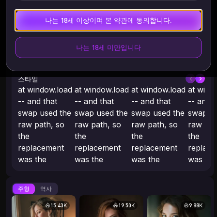
나는 18세 이상이며 본 약관에 동의합니다.
나는 18세 미만입니다
스타일
at window.load
at window.load
at window.load
at wind
-- and that
-- and that
-- and that
-- and t
swap used the
swap used the
swap used the
swap us
raw path, so
raw path, so
raw path, so
raw pat
the
the
the
the
replacement
replacement
replacement
replac
was the
was the
was the
was the
untransformed
untransformed
untransformed
untran
original: 13
original: 13
original: 13
original
주형
역사
thumbnails, all
thumbnails, all
thumbnails, all
thumbnai
eager, each
eager, each
eager, each
eager, 
15.43K
19.50K
9.88K