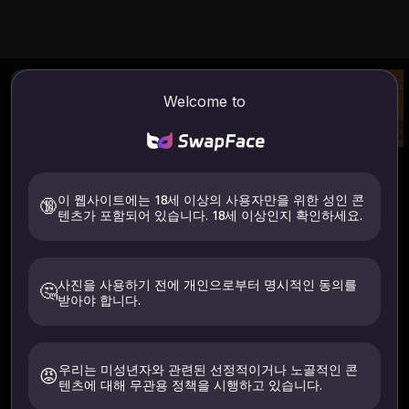
이미지 강화제
AI 이미지를 비디오로
옷 
Welcome to
이미지 선명도 향상
이미지 및 프롬프트에서
이미지
비디오 생성
을 
Try
Try
Try
AI / 비디오를 벗다
사용방법
AI의 옷을 벗다
이미지를 비디오로
이 웹사이트에는 18세 이상의 사용자만을 위한 성인 콘
🔞
텐츠가 포함되어 있습니다. 18세 이상인지 확인하세요.
업로드
사진을 사용하기 전에 개인으로부터 명시적인 동의를
🤔
받아야 합니다.
지원되는 파일: .jpeg .jpg .webp .png .avif
본인 또는 명시적으로 동의한 사람의 이미지만 업로드하세요. 18
세 이상이어야 합니다. 24시간 이내에 삭제됩니다.
우리는 미성년자와 관련된 선정적이거나 노골적인 콘
😡
텐츠에 대해 무관용 정책을 시행하고 있습니다.