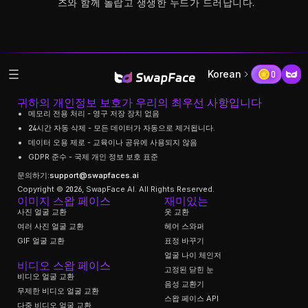
즈와 함께 놀랍고 생생한 누드가 드러납니다.
}}
}}
}}
}}
Korean
0
귀하의 개인정보 보호가 우리의 최우선 사항입니다
메모리 전용 처리 - 영구 저장 장치 없음
24시간 자동 삭제 - 모든 데이터가 자동으로 제거됩니다.
데이터 오용 제로 - 교육이나 공유에 사용되지 않음
GDPR 준수 - 국제 개인 정보 보호 표준
문의하기:
support@swapfaces.ai
Copyright © 2026, SwapFace AI. All Rights Reserved.
이미지 스왑 페이스
재미있는
사진 얼굴 교환
옷 교환
여러 사진 얼굴 교환
헤어 스와퍼
GIF 얼굴 교환
표정 바꾸기
얼굴 나이 체인저
비디오 스왑 페이스
고정된 닫힌 눈
비디오 얼굴 교환
음성 교환기
무제한 비디오 얼굴 교환
스왑 페이스 API
다중 비디오 얼굴 교환