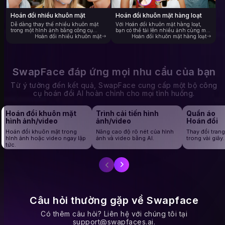
tưởng tượng của mình.
mặt nào khác một cách liền mạch.
Hoán đổi nhiều khuôn mặt
Hoán đổi khuôn mặt hàng loạt
Dễ dàng thay thế nhiều khuôn mặt
Với Hoán đổi khuôn mặt hàng loạt,
trong một hình ảnh bằng công cụ
bạn có thể tải lên nhiều ảnh cùng một
Hoán đổi nhiều khuôn mặt được hỗ trợ
Hoán đổi nhiều khuôn mặt
lúc và thay thế tất cả các khuôn mặt
Hoán đổi khuôn mặt hàng loạt
bởi AI của chúng tôi. Chỉ cần tải ảnh
bằng cùng một khuôn mặt mục tiêu.
nhóm lên và AI sẽ tự động phát hiện
Công cụ hoán đổi khuôn mặt hàng loạt
và hoán đổi chính xác từng khuôn
AI của chúng tôi xử lý nhiều tác vụ một
mặt. Lý tưởng cho ảnh gia đình, họp
cách hiệu quả, tạo ra hình ảnh hoán
mặt bạn bè, ảnh nhóm công ty và ảnh
đổi chất lượng cao. Hoàn hảo cho
SwapFace đáp ứng mọi nhu cầu của bạn
chân dung tốt nghiệp, Hoán đổi nhiều
những người sáng tạo và nhà tiếp thị
khuôn mặt giúp mọi khoảnh khắc trở
cần hoán đổi khuôn mặt số lượng lớn
Từ ý tưởng đến kết quả, SwapFace cung cấp một bộ công
nên thú vị và cá nhân hóa.
mà không lãng phí thời gian.
cụ hoán đổi AI hoàn chỉnh cho mọi tình huống.
Hoán đổi khuôn mặt
Trình cải tiến hình
Quần áo
hình ảnh/video
ảnh/video
Hoán đổi
Hoán đổi khuôn mặt trong
Nâng cao độ rõ nét của hình
Thay đổi tran
hình ảnh hoặc video ngay lập
ảnh và video bằng AI.
trong vài giây.
tức.
Câu hỏi thường gặp về Swapface
Có thêm câu hỏi? Liên hệ với chúng tôi tại
support@swapfaces.ai
.