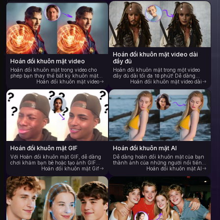
Hoán đổi khuôn mặt video dài
Hoán đổi khuôn mặt video
đầy đủ
Hoán đổi khuôn mặt trong video cho
Hoán đổi khuôn mặt trong một video
phép bạn thay thế bất kỳ khuôn mặt
đầy đủ dài tối đa 10 phút! Dễ dàng
nào bằng nhân vật trong video, mang
Hoán đổi khuôn mặt video
thay thế khuôn mặt trong các đoạn
Hoán đổi khuôn mặt video dài
lại kết quả tự nhiên, sống động và
phim hoặc video YouTube yêu thích
giống như thật. AI tự động theo dõi
của bạn. Trải nghiệm video hoán đổi
chuyển động của đầu trong video, cho
khuôn mặt siêu thực mà không có dấu
phép trộn và hoán đổi khuôn mặt một
vết nhấp nháy hoặc chỉnh sửa—chỉ có
cách mượt mà trong mọi khung hình.
kết quả mượt mà, liền mạch và vô
Hỗ trợ nhiều định dạng video và mang
cùng thuyết phục. Tận hưởng miễn
lại tốc độ hoán đổi khuôn mặt AI hàng
phí tính năng trao đổi mặt video đầy
đầu trong ngành—trải nghiệm khả
đủ chất lượng cao miễn phí ngay bây
năng hoán đổi khuôn mặt video
giờ.
nhanh hơn gấp 10 lần.
Hoán đổi khuôn mặt GIF
Hoán đổi khuôn mặt AI
Với Hoán đổi khuôn mặt GIF, dễ dàng
Dễ dàng hoán đổi khuôn mặt của bạn
chơi khăm bạn bè hoặc tạo ảnh GIF
thành ảnh của những người nổi tiếng,
tùy chỉnh vui nhộn. Hoán đổi khuôn
Hoán đổi khuôn mặt Gif
nhân vật anime hoặc người mẫu thời
Hoán đổi khuôn mặt AI
mặt ngay lập tức trong các ảnh GIF
trang. Công cụ hoán đổi khuôn mặt AI
thịnh hành bằng AI thông minh—
trực tuyến của chúng tôi cho phép bạn
không cần kỹ năng chỉnh sửa. Quá
tạo những hình ảnh tuyệt đẹp, được
trình xử lý nhanh sẽ cung cấp ảnh
cá nhân hóa cho mạng xã hội, quảng
GIF được hoán đổi khuôn mặt của bạn
cáo và tác phẩm nghệ thuật kỹ thuật
trong vài giây. Hoàn hảo cho những
số sáng tạo—không cần kỹ năng
người yêu thích meme, người sáng tạo
chỉnh sửa. Chỉ cần tải ảnh lên để thay
và bất kỳ ai sẵn sàng giải phóng trí
thế khuôn mặt đó bằng bất kỳ khuôn