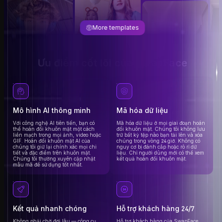
More templates
Ưu điểm cốt lõi của SwapFace
Mô hình AI thông minh
Mã hóa dữ liệu
Với công nghệ AI tiên tiến, bạn có
Mã hóa dữ liệu ở mọi giai đoạn hoán
thể hoán đổi khuôn mặt một cách
đổi khuôn mặt. Chúng tôi không lưu
liền mạch trong mọi ảnh, video hoặc
trữ bất kỳ tệp nào bạn tải lên và xóa
GIF. Hoán đổi khuôn mặt AI của
chúng trong vòng 24 giờ. Không có
chúng tôi giữ lại chính xác mọi chi
nguy cơ bị đánh cắp hoặc rò rỉ dữ
tiết và đặc điểm trên khuôn mặt.
liệu. Chỉ người dùng mới có thể xem
Chúng tôi thường xuyên cập nhật
kết quả hoán đổi khuôn mặt.
mẫu mã để sử dụng tốt nhất.
Kết quả nhanh chóng
Hỗ trợ khách hàng 24/7
Không phải chờ đợi lâu — công cụ
Hỗ trợ khách hàng của SwapFace