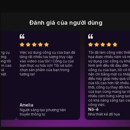
Đánh giá của người dùng
c công cụ
Việc sử dụng công cụ của bạn đã
Tôi đã làm công việc t
t lượng
tăng rất nhiều lưu lượng truy cập
họa được nhiều năm và
 chúng tôi
vào video của tôi! ! Công cụ của
sử dụng các công cụ 
một tầm cao
bạn thực sự hữu ích! Tôi sẽ luôn
hình ảnh đều rất đau 
và nhà
chọn sản phẩm của bạn trong
công cụ của bạn, tôi 
 nhiệt.
tương lai!
nền chỉ bằng một cú 
điều này giúp hiệu qu
của tôi cao hơn rất nh
thời, công cụ thay đổ
của bạn cũng mang lại
nhiều cảm hứng sáng t
có khả năng sáng tạo
Amelia
công việc.
Nô-ê
Người sáng tạo phương tiện
truyền thông tự
Nhà thiết kế đồ họa