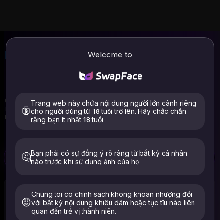
Hoán đổi khuôn mặt AI
Video & Ảnh
Welcome to
trực tuyến
| Hoán đổi khuôn mặt
Chào mừng bạn đến với SwapFace, công cụ hoán đổi khuôn
Trang web này chứa nội dung người lớn dành riêng
mặt AI tốt nhất. Thay thế và trộn các khuôn mặt một cách liền
🔞
cho người dùng từ 18 tuổi trở lên. Hãy chắc chắn
mạch trong bất kỳ video và ảnh nào. Tốc độ hoán đổi khuôn
rằng bạn ít nhất 18 tuổi
mặt hàng đầu trong ngành. Không cần đăng nhập, sử dụng
miễn phí ngay bây giờ.
Miễn phí
Miễn phí
Bạn phải có sự đồng ý rõ ràng từ bất kỳ cá nhân
🤔
nào trước khi sử dụng ảnh của họ
Hoán đổi khuôn mặt video
Trao đổi khuôn mặt ảnh
Tẩy quần áo
Chúng tôi có chính sách không khoan nhượng đối
😡
với bất kỳ nội dung khiêu dâm hoặc tục tĩu nào liên
quan đến trẻ vị thành niên.