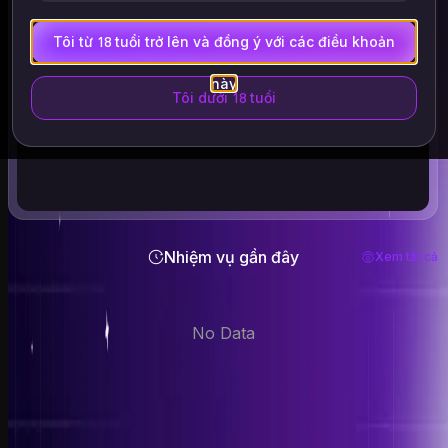
Chọn Video
Tôi từ 18 tuổi trở lên và đồng ý với các điều khoản
Các tệp được hỗ trợ: .mp4 .webm .avi
TẤT CẢ các tập tin sẽ tự động bị xóa trong vòng 24 giờ
này
Tôi dưới 18 tuổi
Chỉ tải lên hình ảnh của chính bạn hoặc của những người
đã đồng ý rõ ràng. Phải 18+. Đã xóa trong vòng 24 giờ.
Nhiệm vụ gần đây
Xem tất cả