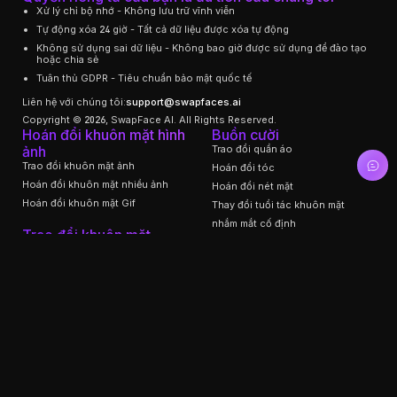
Xử lý chỉ bộ nhớ - Không lưu trữ vĩnh viễn
Tự động xóa 24 giờ - Tất cả dữ liệu được xóa tự động
Không sử dụng sai dữ liệu - Không bao giờ được sử dụng để đào tạo
hoặc chia sẻ
Tuân thủ GDPR - Tiêu chuẩn bảo mật quốc tế
Liên hệ với chúng tôi:
support@swapfaces.ai
Copyright © 2026, SwapFace AI. All Rights Reserved.
Hoán đổi khuôn mặt hình
Buồn cười
ảnh
Trao đổi quần áo
Trao đổi khuôn mặt ảnh
Hoán đổi tóc
Hoán đổi khuôn mặt nhiều ảnh
Hoán đổi nét mặt
Hoán đổi khuôn mặt Gif
Thay đổi tuổi tác khuôn mặt
nhắm mắt cố định
Trao đổi khuôn mặt
Trao đổi giọng nói
video
API hoán đổi khuôn mặt
Hoán đổi khuôn mặt video
Bộ lọc bé AI
Hoán đổi khuôn mặt video không
giới hạn
Bộ lọc những điều kỳ lạ
Hoán đổi khuôn mặt nhiều video
Trình tạo nghệ thuật lông thú AI
Hoán đổi khuôn mặt video dài
Công cụ tẩy trang AI
Hoán đổi khuôn mặt video trên
YouTube
Ủng hộ
Về chúng tôi
Hoán đổi đầu