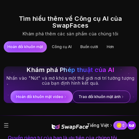
Tìm hiểu thêm về Công cụ AI của
SwapFaces
Khám phá thêm các sản phẩm của chúng tôi
Hoán đổi khuôn mặt
Công cụ AI
Buồn cười
Hơn
Try It
Try It
Try It
Try It
Try It
Try It
Trao đổi khuôn mặt
Hoán đổi khuôn mặt
Hoán đổi khuôn mặt
Hoán đổi khuôn mặt
Hoán đổi khuôn mặt
Hoán đổi khuôn mặt
ảnh
video trên YouTube
video
video không giới
Gif
video dài
hạn
Khám phá
Phép thuật của AI
Nhấn vào "Nút" và mở khóa một thế giới nơi trí tưởng tượng
của bạn định hình kết quả.
Hoán đổi khuôn mặt video
Trao đổi khuôn mặt ảnh
Tiếng Việt
0
Quyền riêng tư của bạn là ưu tiên của chúng tôi