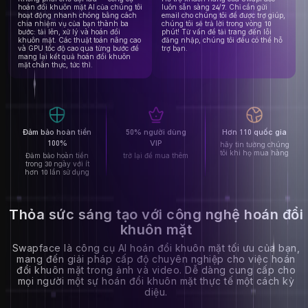
hoán đổi khuôn mặt AI của chúng tôi
luôn sẵn sàng 24/7. Chỉ cần gửi
hoạt động nhanh chóng bằng cách
email cho chúng tôi để được trợ giúp,
chia nhiệm vụ của bạn thành ba
chúng tôi sẽ trả lời trong vòng 10
bước: tải lên, xử lý và hoán đổi
phút! Từ vấn đề tải trang đến lỗi
khuôn mặt. Các thuật toán nâng cao
đăng nhập, chúng tôi đều có thể hỗ
và GPU tốc độ cao qua từng bước để
trợ bạn.
mang lại kết quả hoán đổi khuôn
mặt chân thực, tức thì.
Đảm bảo hoàn tiền
50% người dùng
Hơn 110 quốc gia
100%
VIP
hãy tin tưởng chúng
tôi khi họ mua hàng
Đảm bảo hoàn tiền
trở lại để mua thêm
trong 30 ngày với ít
hơn 10 lần sử dụng
Thỏa sức sáng tạo với công nghệ hoán đổi
khuôn mặt
Swapface là công cụ AI hoán đổi khuôn mặt tối ưu của bạn,
mang đến giải pháp cấp độ chuyên nghiệp cho việc hoán
đổi khuôn mặt trong ảnh và video. Dễ dàng cung cấp cho
mọi người một sự hoán đổi khuôn mặt thực tế một cách kỳ
diệu.