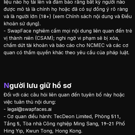
liệu nào họ tải lên và đảm bảo rằng bất kỳ người nào
được mô tả là chính họ hoặc đã có sự đồng ý rõ ràng
và là người lớn (18+) (xem Chính sách nội dung và Điều
khoản sử dụng).
- SwapFace nghiêm cấm mọi nội dung liên quan đến trẻ
vị thành niên (CSAM); nghi ngờ vi phạm sẽ bị xóa,
chấm dứt tài khoản và báo cáo cho NCMEC và các cơ
quan có thẩm quyền khác theo yêu cầu của pháp luật.
Người lưu giữ hồ sơ
Đối với các câu hỏi liên quan đến tuyên bố này hoặc
việc tuân thủ nội dung:
-
legal@swapfaces.ai
- Cơ quan điều hành: TecDeon Limited, Phòng 511,
Tầng 5, Tòa nhà Công nghiệp Ming Sang, 19–21 Phố
Hing Yip, Kwun Tong, Hong Kong.