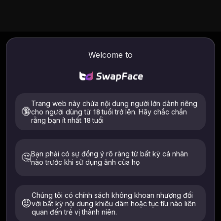
18 U.S.C. Tuyên
Welcome to
bố §2257
Trang web này chứa nội dung người lớn dành riêng
🔞
cho người dùng từ 18 tuổi trở lên. Hãy chắc chắn
Nhà điều hành: TecDeon Limited · Liên hệ:
rằng bạn ít nhất 18 tuổi
support@swapfaces.ai
·
legal@swapfaces.ai
Bạn phải có sự đồng ý rõ ràng từ bất kỳ cá nhân
🤔
Last Updated:
July 3, 2026
nào trước khi sử dụng ảnh của họ
Tuyên bố
Chúng tôi có chính sách không khoan nhượng đối
SwapFace là một nền tảng tạo nội dung trí tuệ nhân
😡
với bất kỳ nội dung khiêu dâm hoặc tục tĩu nào liên
tạo. Tất cả nội dung trực quan được hiển thị trên hoặc
quan đến trẻ vị thành niên.