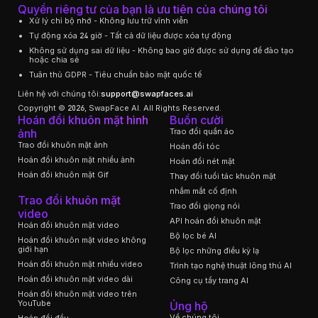
Quyền riêng tư của bạn là ưu tiên của chúng tôi
Xử lý chỉ bộ nhớ - Không lưu trữ vĩnh viễn
Tự động xóa 24 giờ - Tất cả dữ liệu được xóa tự động
Không sử dụng sai dữ liệu - Không bao giờ được sử dụng để đào tạo
hoặc chia sẻ
Tuân thủ GDPR - Tiêu chuẩn bảo mật quốc tế
Liên hệ với chúng tôi:
support@swapfaces.ai
Copyright © 2026, SwapFace AI. All Rights Reserved.
Hoán đổi khuôn mặt hình
Buồn cười
ảnh
Trao đổi quần áo
Trao đổi khuôn mặt ảnh
Hoán đổi tóc
Hoán đổi khuôn mặt nhiều ảnh
Hoán đổi nét mặt
Hoán đổi khuôn mặt Gif
Thay đổi tuổi tác khuôn mặt
nhắm mắt cố định
Trao đổi khuôn mặt
Trao đổi giọng nói
video
API hoán đổi khuôn mặt
Hoán đổi khuôn mặt video
Bộ lọc bé AI
Hoán đổi khuôn mặt video không
giới hạn
Bộ lọc những điều kỳ lạ
Hoán đổi khuôn mặt nhiều video
Trình tạo nghệ thuật lông thú AI
Hoán đổi khuôn mặt video dài
Công cụ tẩy trang AI
Hoán đổi khuôn mặt video trên
YouTube
Ủng hộ
Về chúng tôi
Hoán đổi đầu