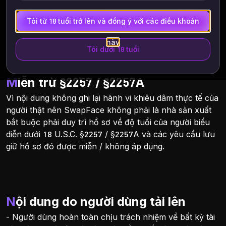
do SwapFace tạo ra đều do AI tạo ra và không phải là
bản ghi ảnh hoặc video về hành vi khiêu dâm thực tế
Tôi từ 18 tuổi trở lên và đồng ý với các điều khoản
của người thật.
này
Tôi dưới 18 tuổi
Miễn trừ §2257 / §2257A
Vì nội dung không ghi lại hành vi khiêu dâm thực tế của
người thật nên SwapFace không phải là nhà sản xuất
bắt buộc phải duy trì hồ sơ về độ tuổi của người biểu
diễn dưới 18 U.S.C. §2257 / §2257A và các yêu cầu lưu
giữ hồ sơ đó được miễn / không áp dụng.
Nội dung do người dùng tải lên
- Người dùng hoàn toàn chịu trách nhiệm về bất kỳ tài