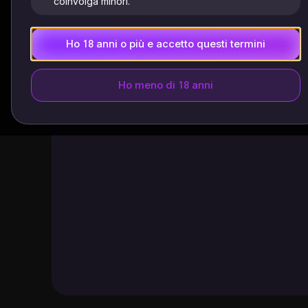
coinvolga minori.
Ho 18 anni o più e accetto questi termini
Ho meno di 18 anni