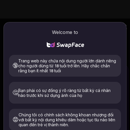
Hoán đổi khuôn mặt hàng loạt
, Tất
Welcome to
cả đều trực tuyến và miễn phí
Với công cụ hoán đổi khuôn mặt hàng loạt mạnh mẽ, nhanh
chóng phân tích và hoán đổi hàng loạt khuôn mặt từ ảnh. AI
thông minh sẽ tự động tạo ra các hoán đổi khuôn mặt chân
thực, tuyệt đẹp cho tất cả các bức ảnh chỉ trong vài giây.
Trang web này chứa nội dung người lớn dành riêng
🔞
cho người dùng từ 18 tuổi trở lên. Hãy chắc chắn
rằng bạn ít nhất 18 tuổi
Chọn hình ảnh
Bạn phải có sự đồng ý rõ ràng từ bất kỳ cá nhân
🤔
nào trước khi sử dụng ảnh của họ
Các tập tin được hỗ trợ: .jpeg .jpg .webp .png .avif
TẤT CẢ các tập tin sẽ tự động bị xóa trong vòng 24 giờ
Chỉ tải lên hình ảnh của chính bạn hoặc của những người
Chúng tôi có chính sách không khoan nhượng đối
đã đồng ý rõ ràng. Phải 18+. Đã xóa trong vòng 24 giờ.
😡
với bất kỳ nội dung khiêu dâm hoặc tục tĩu nào liên
quan đến trẻ vị thành niên.