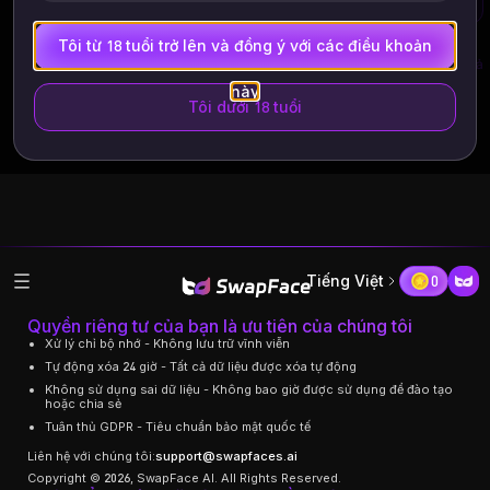
Tôi từ 18 tuổi trở lên và đồng ý với các điều khoản
Nhiệm vụ gần đây
Xem tất cả
này
Tôi dưới 18 tuổi
Tiếng Việt
0
Quyền riêng tư của bạn là ưu tiên của chúng tôi
Xử lý chỉ bộ nhớ - Không lưu trữ vĩnh viễn
Tự động xóa 24 giờ - Tất cả dữ liệu được xóa tự động
Không sử dụng sai dữ liệu - Không bao giờ được sử dụng để đào tạo
hoặc chia sẻ
Tuân thủ GDPR - Tiêu chuẩn bảo mật quốc tế
Liên hệ với chúng tôi:
support@swapfaces.ai
Copyright © 2026, SwapFace AI. All Rights Reserved.