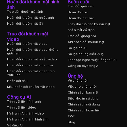
Hoán đổi khuôn mặt hình
Buồn cười
ảnh
Trao đổi quần áo
Trao đổi khuôn mặt ảnh
Hoán đổi tóc
Hoán đổi khuôn mặt nhiều ảnh
Hoán đổi nét mặt
Hoán đổi khuôn mặt Gif
Thay đổi tuổi tác khuôn mặt
nhắm mắt cố định
Trao đổi khuôn mặt
Trao đổi giọng nói
video
API hoán đổi khuôn mặt
Hoán đổi khuôn mặt video
Bộ lọc bé AI
Hoán đổi khuôn mặt video không
giới hạn
Bộ lọc những điều kỳ lạ
Hoán đổi khuôn mặt nhiều video
Trình tạo nghệ thuật lông thú AI
Hoán đổi khuôn mặt video dài
Công cụ tẩy trang AI
Hoán đổi khuôn mặt video trên
YouTube
Ủng hộ
Về chúng tôi
Hoán đổi đầu
Viết cho chúng tôi
Mẫu hoán đổi khuôn mặt video
Chính sách bảo mật
Công cụ AI
Điều khoản sử dụng
Trình cải tiến hình ảnh
Chính sách nội dung
Trình cải tiến video
Chính sách hoàn tiền
Hình ảnh AI thành video
2257
Hình ảnh AI thành hình ảnh
Blog
Vũ điệu AI