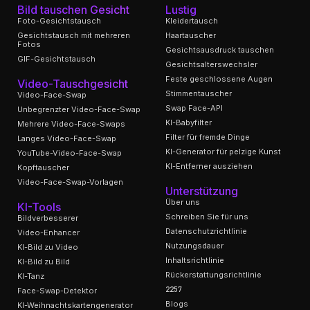
Bild tauschen Gesicht
Lustig
Foto-Gesichtstausch
Kleidertausch
Gesichtstausch mit mehreren
Haartauscher
Fotos
Gesichtsausdruck tauschen
GIF-Gesichtstausch
Gesichtsalterswechsler
Feste geschlossene Augen
Video-Tauschgesicht
Stimmentauscher
Video-Face-Swap
Swap Face-API
Unbegrenzter Video-Face-Swap
KI-Babyfilter
Mehrere Video-Face-Swaps
Filter für fremde Dinge
Langes Video-Face-Swap
KI-Generator für pelzige Kunst
YouTube-Video-Face-Swap
KI-Entferner ausziehen
Kopftauscher
Video-Face-Swap-Vorlagen
Unterstützung
Über uns
KI-Tools
Schreiben Sie für uns
Bildverbesserer
Datenschutzrichtlinie
Video-Enhancer
Nutzungsdauer
KI-Bild zu Video
Inhaltsrichtlinie
KI-Bild zu Bild
Rückerstattungsrichtlinie
KI-Tanz
2257
Face-Swap-Detektor
Blogs
KI-Weihnachtskartengenerator