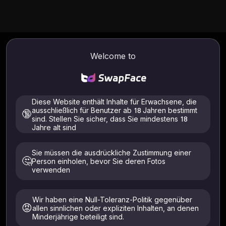
Welcome to
Schreiben Sie für uns
Willkommen in unserer Experten-Community! Wir
freuen uns auf die Zusammenarbeit mit Fachleuten
Diese Website enthält Inhalte für Erwachsene, die
ausschließlich für Benutzer ab 18 Jahren bestimmt
aus den Bereichen Künstliche Intelligenz,
🔞
sind. Stellen Sie sicher, dass Sie mindestens 18
Maschinelles Lernen und Spitzentechnologien. Ihr
Jahre alt sind
Fachwissen wird den Lesern helfen, die Entwicklung
der KI-Technologie besser zu verstehen.
Sie müssen die ausdrückliche Zustimmung einer
🤔
Person einholen, bevor Sie deren Fotos
verwenden
Optionen für die Zusammenarbeit
Wir haben eine Null-Toleranz-Politik gegenüber
😡
allen sinnlichen oder expliziten Inhalten, an denen
Experten-Beitragsprogramm
Minderjährige beteiligt sind.