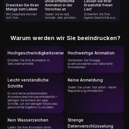
unveröffentlichte
Lassen Sie Ihrer
Erwecken Sie Ihren
Animation in der
Kreativität freien
Manga zum Leben
Vorschau an
Lauf
Mit SwapFace können
Haben Sie es satt,
Entwerfen Sie Ihre
sich Ihre
monate- oder jahrelang
eigene Geschichte aus
handgezeichneten
auf die
einem einzigen Manga-
Manga-Panels wie nie
Veröffentlichung Ihres
Bild! Laden Sie ein
zuvor bewegen, atmen
Lieblingsanimes zu
Panel hoch, gestalten
und Emotionen
warten? Mit SwapFace
Sie die Handlung,
ausdrücken. Laden Sie
können Sie
Kamerawinkel,
Warum werden wir Sie beeindrucken?
einfach ein einzelnes
unveröffentlichte
Charakteraktionen und
Manga-Panel hoch,
Szenen selbst
Effekte und verwandeln
beschreiben Sie die
visualisieren und in der
Sie Ihre Fantasie in eine
gewünschte Aktion, den
Vorschau anzeigen.
filmische Animation.
Ausdruck und die
Hochgeschwindigkeitsverarbeitung
Laden Sie ein Manga-
Hochwertige Animation
Egal, ob es sich um
gewünschten Effekte
Panel hoch,
einen emotionalen
und sehen Sie dann
beschreiben Sie die
Moment oder einen
Erhalten Sie Ihre Animation in
Generieren Sie flüssige,
zu, wie sich Ihre
Geschichte und
epischen Kampf
Sekundenschnelle.
ausdrucksstarke und natürliche
Standszene in einen
Atmosphäre und
handelt, Sie sind jetzt
Animationen.
lebendigen animierten
erhalten Sie einen
der Regisseur.
Clip verwandelt.
dynamischen
Vorgeschmack darauf,
Leicht verständliche
Keine Anmeldung
wie dieser Moment in
Bewegung aussehen
Schritte
könnte.
Testen Sie unser Tool sofort – keine
Registrierung erforderlich.
Es sind keine professionellen
Animationskenntnisse erforderlich –
befolgen Sie einfach ein paar
Schritte, um mit wenigen Klicks das
gewünschte Ergebnis zu erzielen.
Kein Wasserzeichen
Strenge
Datenverschlüsselung
Laden Sie Ihre Animation ohne