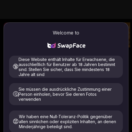
Haartauscher
Feste geschlossene Augen
Klei
Welcome to
Laden Sie ein Bild
Öffne deine
Laden
hoch und tauschen
geschlossenen
hoch
Sie die Frisur aus
Augen
Sie d
Try
Try
Try
Bild zu Bild / Video
Wie zu verwenden
Diese Website enthält Inhalte für Erwachsene, die
ausschließlich für Benutzer ab 18 Jahren bestimmt
🔞
Hochladen
sind. Stellen Sie sicher, dass Sie mindestens 18
Jahre alt sind
Sie müssen die ausdrückliche Zustimmung einer
🤔
Person einholen, bevor Sie deren Fotos
Unterstützte Dateien: .jpeg .jpg .webp .png .avif
verwenden
Laden Sie nur Bilder von sich selbst oder denjenigen
hoch, die ausdrücklich eingewilligt haben. Muss
mindestens 18 Jahre alt sein. Innerhalb von 24 Stunden
gelöscht.
Wir haben eine Null-Toleranz-Politik gegenüber
😡
allen sinnlichen oder expliziten Inhalten, an denen
Minderjährige beteiligt sind.
Beschreiben Sie Ihre Idee