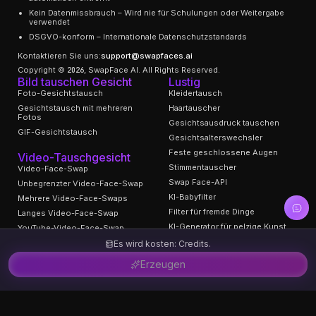
Kein Datenmissbrauch – Wird nie für Schulungen oder Weitergabe
verwendet
DSGVO-konform – Internationale Datenschutzstandards
Kontaktieren Sie uns:
support@swapfaces.ai
Copyright © 2026, SwapFace AI. All Rights Reserved.
Bild tauschen Gesicht
Lustig
Foto-Gesichtstausch
Kleidertausch
Gesichtstausch mit mehreren
Haartauscher
Fotos
Gesichtsausdruck tauschen
GIF-Gesichtstausch
Gesichtsalterswechsler
Feste geschlossene Augen
Video-Tauschgesicht
Stimmentauscher
Video-Face-Swap
Swap Face-API
Unbegrenzter Video-Face-Swap
KI-Babyfilter
Mehrere Video-Face-Swaps
Filter für fremde Dinge
Langes Video-Face-Swap
KI-Generator für pelzige Kunst
YouTube-Video-Face-Swap
KI-Entferner ausziehen
Kopftauscher
Es wird kosten: Credits.
Video-Face-Swap-Vorlagen
Erzeugen
Unterstützung
Über uns
KI-Tools
Schreiben Sie für uns
Bildverbesserer
Datenschutzrichtlinie
Video-Enhancer