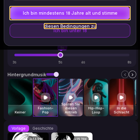
Ich bin mindestens 18 Jahre alt und stimme
0
diesen Bedingungen zu
Ich bin unter 18
Videodauer
5s
3
5
6
8
Hintergrundmusik
Spüren Sie
Fashion-
diesen
Hip-Hop-
In die
Keiner
Pop
Antrieb
Loop
Schlacht
Vorlage
Geschichte
16.39K
15.70K