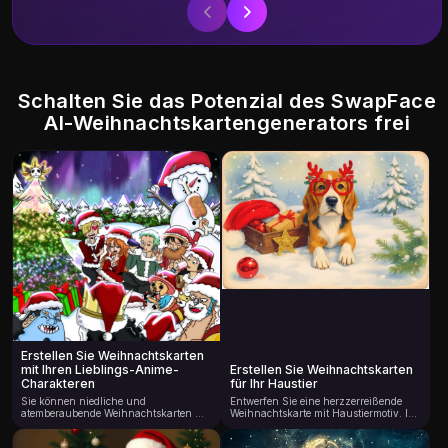
Schalten Sie das Potenzial des SwapFace
AI-Weihnachtskartengenerators frei
Erstellen Sie Weihnachtskarten
mit Ihren Lieblings-Anime-
Erstellen Sie Weihnachtskarten
Charakteren
für Ihr Haustier
Sie können niedliche und
Entwerfen Sie eine herzzerreißende
atemberaubende Weihnachtskarten mit
Weihnachtskarte mit Haustiermotiv. Ihr
Ihren Lieblings-Anime-Charakteren
Haustier kann nicht nur an der Feier
entwerfen. Perfekt zum Teilen mit
„mitmachen“, sondern das fertige