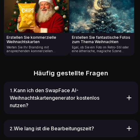
Freunden.
Kunstwerk wird auch Ihr Herz
erwärmen.
Erstellen Sie kommerzielle
Erstellen Sie fantastische Fotos
Weihnachtskarten
zum Thema Weihnachten
Werten Sie Ihr Branding mit
Egal, ob Sie ein Foto im Retro-Stil oder
ansprechenden kommerziellen
eine ätherische, magische Szene
Inhalten zum Thema Weihnachten
wünschen, SwapFace kann Ihnen
auf, die von SwapFace AI generiert
dabei helfen, Ihre Vision zum Leben zu
werden. Perfekt, um das Bewusstsein
erwecken. Laden Sie einfach Ihr Bild
zu stärken und die Aufmerksamkeit im
hoch und lassen Sie Ihrer Kreativität
Urlaub zu wecken.
freien Lauf.
Häufig gestellte Fragen
1.Kann ich den SwapFace AI-
Weihnachtskartengenerator kostenlos
nutzen?
2.Wie lang ist die Bearbeitungszeit?