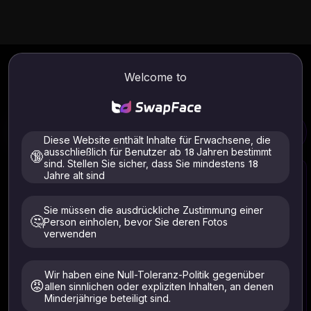
KI-Weihnachtskartengenerator
Welcome to
Laden Sie Ihr Bild hoch und verwandeln Sie es mit nur
wenigen Klicks in eine tolle Weihnachtskarte.
Neu
Frei
KI-Weihnachtskartengenerator
Bildverbesserer
Kleidertausch
Diese Website enthält Inhalte für Erwachsene, die
ausschließlich für Benutzer ab 18 Jahren bestimmt
🔞
sind. Stellen Sie sicher, dass Sie mindestens 18
Jahre alt sind
Sie müssen die ausdrückliche Zustimmung einer
🤔
Person einholen, bevor Sie deren Fotos
Wählen Sie Foto
verwenden
Unterstützte Dateien: .jpeg .jpg .webp .png .avif
Laden Sie nur Bilder von sich selbst oder denjenigen
Wir haben eine Null-Toleranz-Politik gegenüber
hoch, die ausdrücklich eingewilligt haben. Muss
😡
allen sinnlichen oder expliziten Inhalten, an denen
mindestens 18 Jahre alt sein. Innerhalb von 24 Stunden
Minderjährige beteiligt sind.
gelöscht.