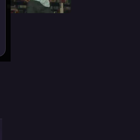
Das letzte
Bass
Bleib weg
Rennen
Urban Beats