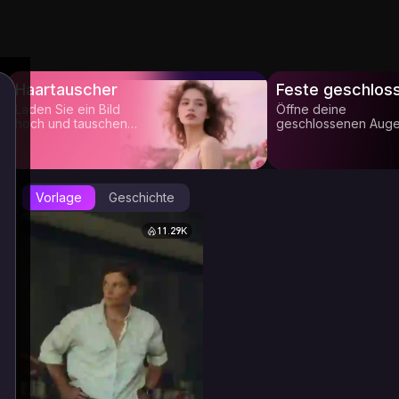
Haartauscher
Feste geschlos
Laden Sie ein Bild
Öffne deine
hoch und tauschen
geschlossenen Aug
Sie die Frisur aus
Vorlage
Geschichte
11.29K