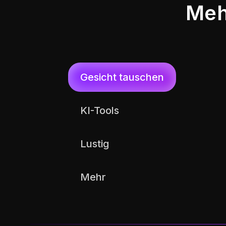
Meh
Foto-Ges
YouTube
Gesicht tauschen
Swap
KI-Tools
Lustig
Mehr