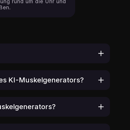
chung rund um die Uhr und
eßen.
 des KI-Muskelgenerators?
uskelgenerators?