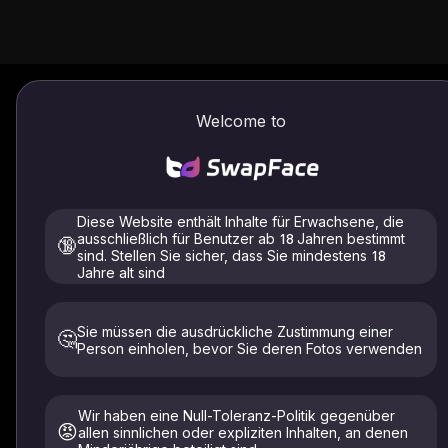
Bild zu Bild / Video
Wie zu verwenden
Welcome to
Hochladen
Diese Website enthält Inhalte für Erwachsene, die
ausschließlich für Benutzer ab 18 Jahren bestimmt
🔞
sind. Stellen Sie sicher, dass Sie mindestens 18
Jahre alt sind
Unterstützte Dateien: .jpeg .jpg .webp .png .avif
Laden Sie nur Bilder von sich selbst oder denjenigen
hoch, die ausdrücklich eingewilligt haben. Muss
Sie müssen die ausdrückliche Zustimmung einer
mindestens 18 Jahre alt sein. Innerhalb von 24 Stunden
🤔
Person einholen, bevor Sie deren Fotos verwenden
gelöscht.
Beschreiben Sie Ihre Idee
Wir haben eine Null-Toleranz-Politik gegenüber
😡
allen sinnlichen oder expliziten Inhalten, an denen