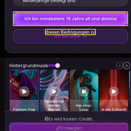
Minderjährige beteiligt sind.
0
Ich bin mindestens 18 Jahre alt und stimme
Videodauer
diesen Bedingungen zu
Ich bin unter 18
5s
3
5
6
8
Hintergrundmusik
Spüren Sie
diesen
Hip-Hop-
Fashion-Pop
Antrieb
Loop
In die Schlacht
Es wird kosten: Credits.
Erzeugen