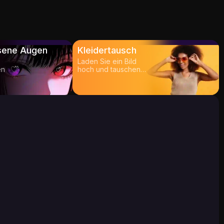
sene Augen
Kleidertausch
Laden Sie ein Bild
en
hoch und tauschen
Sie die Kleidung