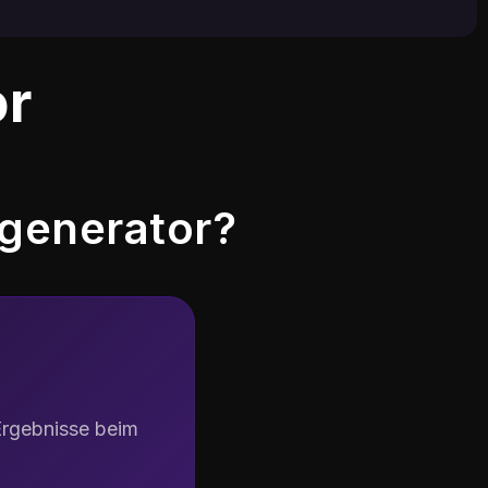
or
generator?
Klicken Sie auf „Generier
 Ergebnisse beim
Klicken Sie auf „Generieren“ und lass
Sekundenschnelle fertig.