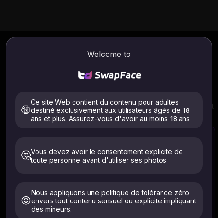
Animer une image avec
AI
Welcome to
Animateur d'Images
Online
SwapFace AI Animateur d'Images utilise des modèles
performants pour transformer facilement des images fixes
en vidéos animées par l'IA. Télécharger vos photos,
saisissez l'invite et obtenez instantanément l'animation
Ce site Web contient du contenu pour adultes
photo IA souhaitée. Devenez créateur d'animations IA, c'est
🔞
destiné exclusivement aux utilisateurs âgés de 18
possible.
ans et plus. Assurez-vous d'avoir au moins 18 ans
Vous devez avoir le consentement explicite de
🤔
toute personne avant d'utiliser ses photos
Sélectionner une Vidéo
Fichiers pris en charge : .mp4 .webm .avi
TOUS les fichiers sont automatiquement supprimés dans les 24
Nous appliquons une politique de tolérance zéro
😡
envers tout contenu sensuel ou explicite impliquant
heures
des mineurs.
Téléchargez uniquement des images de vous-même ou