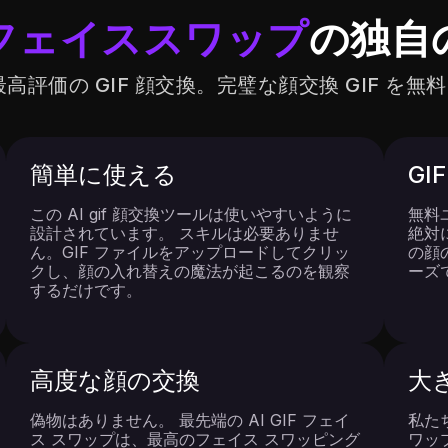
F フェイススワップ
の独自
高評価の GIF 顔交換。完璧な顔交換 GIF を
簡単に使える
GI
この AI gif 顔交換ツールは使いやすいように
無料
設計されています。 スキルは必要ありませ
絶対に
ん。GIF ファイルをアップロードしてクリッ
の顔
クし、顔の入れ替えの魔法が起こるのを観察
ーズ
するだけです。
高度な顔の交換
大
偽物はありません。 最先端の AI GIF フェイ
私たち
ス スワップは、最高のフェイス スワッピング
ワッ