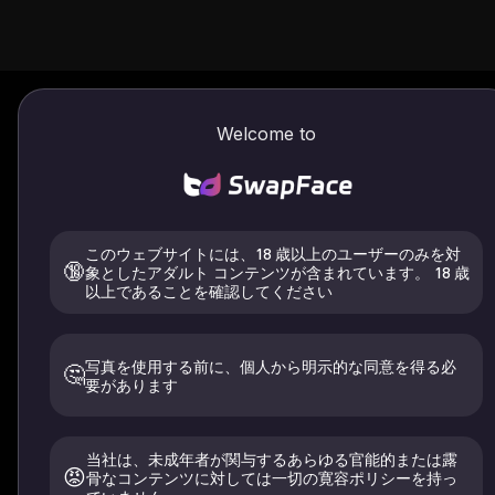
Welcome to
無料の AI
GI
ップ
オンラ
このウェブサイトには、18 歳以上のユーザーのみを対
🔞
象としたアダルト コンテンツが含まれています。 18 歳
以上であることを確認してください
人気の面白いミームの顔交換 GIF
SwapFace サインアップ不要の 
GIF フェイス スワップを完全無
写真を使用する前に、個人から明示的な同意を得る必
🤔
要があります
当社は、未成年者が関与するあらゆる官能的または露
😡
骨なコンテンツに対しては一切の寛容ポリシーを持っ