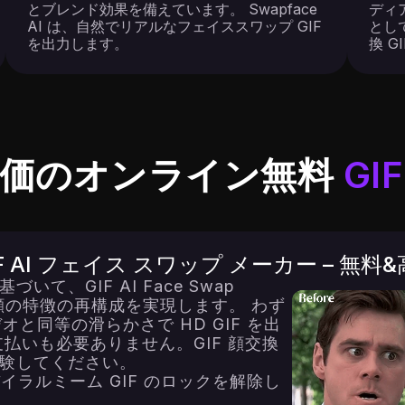
とブレンド効果を備えています。 Swapface
ディ
AI は、自然でリアルなフェイススワップ GIF
とし
を出力します。
換 
評価のオンライン無料
GI
IF AI フェイス スワップ メーカー – 無料
て、GIF AI Face Swap
の顔の特徴の再構成を実現します。 わず
オと同等の滑らかさで HD GIF を出
払いも必要ありません。GIF 顔交換
験してください。
バイラルミーム GIF のロックを解除し