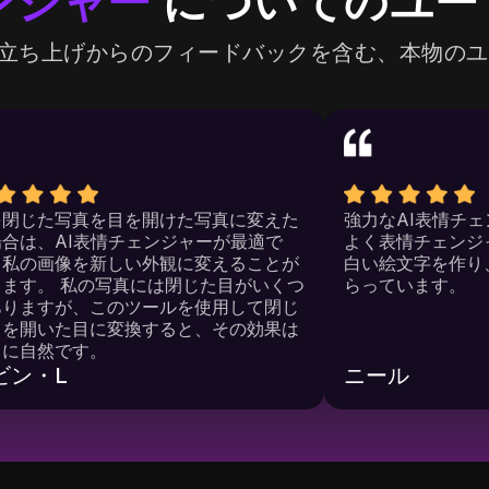
ンジャー
についてのユー
unt の立ち上げからのフィードバックを含む、本物の
目を閉じた写真を目を開けた写真に変えた
強力なAI表
い場合は、AI表情チェンジャーが最適で
よく表情チ
す。私の画像を新しい外観に変えることが
白い絵文字
できます。 私の写真には閉じた目がいくつ
らっていま
かありますが、このツールを使用して閉じ
た目を開いた目に変換すると、その効果は
非常に自然です。
ケビン・L
ニール