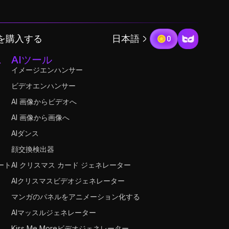
を購入する
日本語
0
ス
AIツール
イメージエンハンサー
ビデオエンハンサー
AI 画像からビデオへ
AI 画像から画像へ
AIダンス
顔交換検出器
ート
AI クリスマス カード ジェネレーター
AIクリスマスビデオジェネレーター
マンガのパネルをアニメーション化する
AIマッスルジェネレーター
Kiss Me Moreビデオジェネレーター