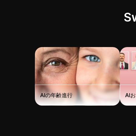
S
AIの年齢進行
AI