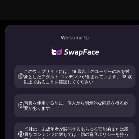
Welcome to
AI 表
今すぐサインアップして無料クレジット
このウェブサイトには、18 歳以上のユーザーのみを対
なヘアスタイルをテストしてください。Swa
🔞
象としたアダルト コンテンツが含まれています。 18 歳
以上であることを確認してください
写真を使用する前に、個人から明示的な同意を得る必
🤔
要があります
当社は、未成年者が関与するあらゆる官能的または露
😡
骨なコンテンツに対しては一切の寛容ポリシーを持っ