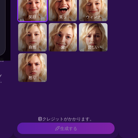
笑顔
笑う
ウィンク
自然
愛
悲しい
画
プ
怒り
す。
クレジットがかかります。
生成する