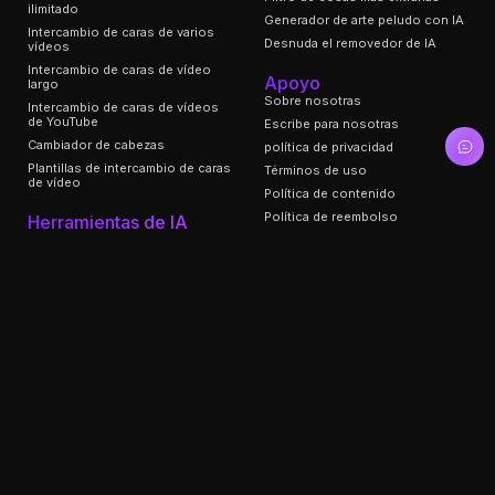
ilimitado
Generador de arte peludo con IA
Intercambio de caras de varios
Desnuda el removedor de IA
vídeos
Intercambio de caras de vídeo
Apoyo
largo
Sobre nosotras
Intercambio de caras de vídeos
de YouTube
Escribe para nosotras
Cambiador de cabezas
política de privacidad
Plantillas de intercambio de caras
Términos de uso
de vídeo
Política de contenido
Política de reembolso
Herramientas de IA
Mejorador de imagen
2257
Mejorador de vídeo
Blogs
Imagen AI a vídeo
Imagen AI a imagen
Danza de IA
Detector de intercambio de caras
Generador de tarjetas de Navidad
con IA
Generador de vídeos navideños
con IA
Animar paneles de manga
Generador de músculos AI