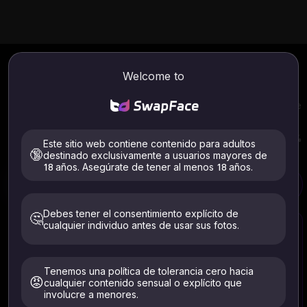
AI
intercambio de caras GIF
gratis
Welcome to
en línea
Crea GIF populares y divertidos de intercambio de caras de
memes con IA de forma gratuita. Cambiador de caras
SwapFace GIF sin necesidad de registrarse. ¡Los nuevos
usuarios pueden probar el intercambio de caras AI GIF 100%
Este sitio web contiene contenido para adultos
gratis!
🔞
destinado exclusivamente a usuarios mayores de
18 años. Asegúrate de tener al menos 18 años.
Intercambio de caras GIF
Intercambio de caras de vídeo largo
Debes tener el consentimiento explícito de
🤔
cualquier individuo antes de usar sus fotos.
Tenemos una política de tolerancia cero hacia
😡
cualquier contenido sensual o explícito que
involucre a menores.