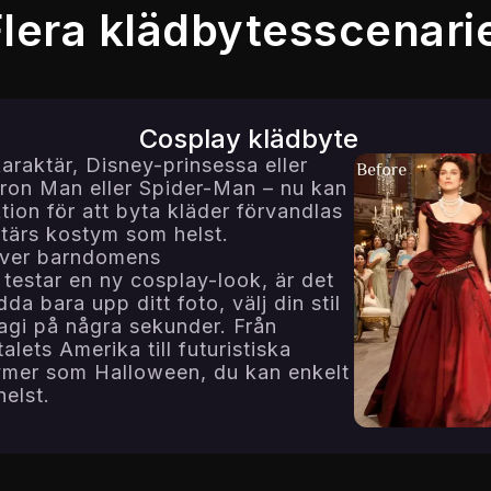
Flera klädbytesscenari
Cosplay klädbyte
karaktär, Disney-prinsessa eller
Iron Man eller Spider-Man – nu kan
on för att byta kläder förvandlas
aktärs kostym som helst.
ever barndomens
r testar en ny cosplay-look, är det
dda bara upp ditt foto, välj din stil
magi på några sekunder. Från
alets Amerika till futuristiska
tymer som Halloween, du kan enkelt
helst.