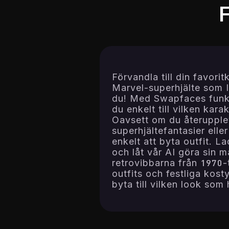
Förvandla till din favorit
Marvel-superhjälte som 
du! Med Swapfaces funkti
du enkelt till vilken kar
Oavsett om du återuppl
superhjältefantasier elle
enkelt att byta outfit. La
och låt vår AI göra sin 
retrovibbarna från 1970-t
outfits och festliga kos
byta till vilken look som 