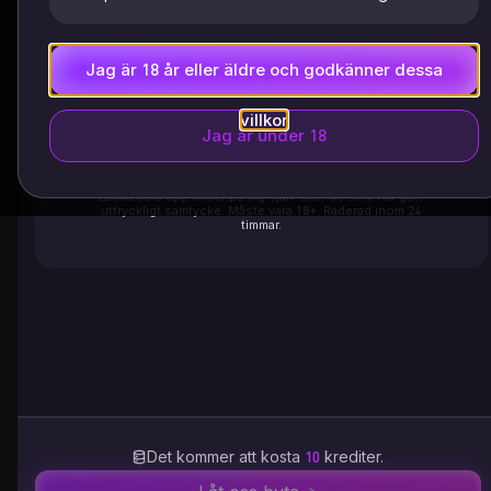
Ladda upp kläder
Jag är 18 år eller äldre och godkänner dessa
villkor
Jag är under 18
Klicka för att ladda upp en bild
eller välj en mall
Ladda bara upp bilder på dig själv eller de som har gett
uttryckligt samtycke. Måste vara 18+. Raderad inom 24
timmar.
Det kommer att kosta
10
krediter.