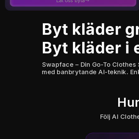
Låt oss byta
Byt kläder gr
Byt kläder i 
Swapface – Din Go-To Clothes 
med banbrytande AI-teknik. En
Hur
Följ AI Clot