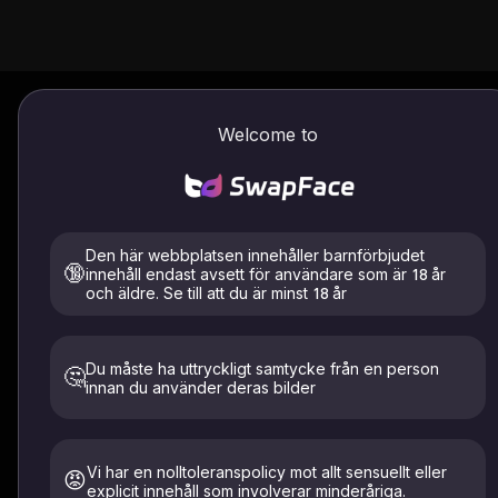
Kläder / hårbyte
Hur man använder
Welcome to
Hårbyte
Klädbyte
Ladda upp modell
Den här webbplatsen innehåller barnförbjudet
🔞
innehåll endast avsett för användare som är 18 år
och äldre. Se till att du är minst 18 år
Klicka för att ladda upp en bild
Du måste ha uttryckligt samtycke från en person
🤔
eller välj en mall
innan du använder deras bilder
Ladda bara upp bilder på dig själv eller de som har gett
uttryckligt samtycke. Måste vara 18+. Raderad inom 24
timmar.
Vi har en nolltoleranspolicy mot allt sensuellt eller
😡
explicit innehåll som involverar minderåriga.