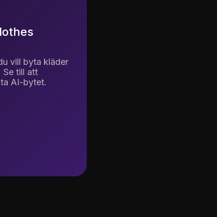
Clothes
L
L
e
u vill byta kläder
b
Se till att
a
ta AI-bytet.