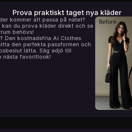
Prova praktiskt taget nya kläder
läder kommer att passa på nätet?
kan du prova kläder direkt och se
ovrum behövs!
ar? Den kostnadsfria AI Clothes
hitta den perfekta passformen och
bsbeslut lätta. Säg adjö till
n nästa favoritlook!