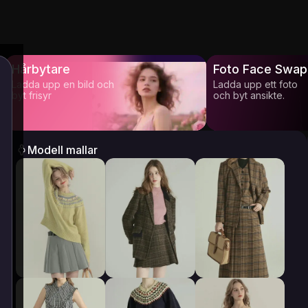
Hårbytare
Foto Face Swap
Ladda upp en bild och
Ladda upp ett foto
byt frisyr
och byt ansikte.
Modell mallar