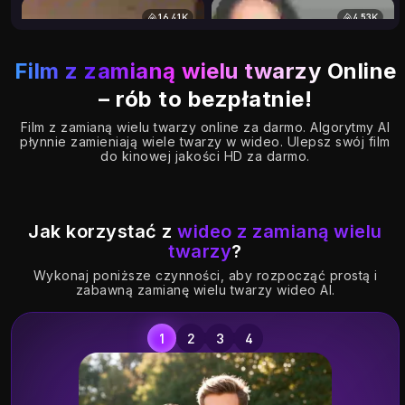
16.41K
4.53K
Film z zamianą wielu twarzy
Online
– rób to bezpłatnie!
Film z zamianą wielu twarzy online za darmo. Algorytmy AI
płynnie zamieniają wiele twarzy w wideo. Ulepsz swój film
do kinowej jakości HD za darmo.
Jak korzystać z
wideo z zamianą wielu
twarzy
?
Wykonaj poniższe czynności, aby rozpocząć prostą i
zabawną zamianę wielu twarzy wideo AI.
1.43K
18.05K