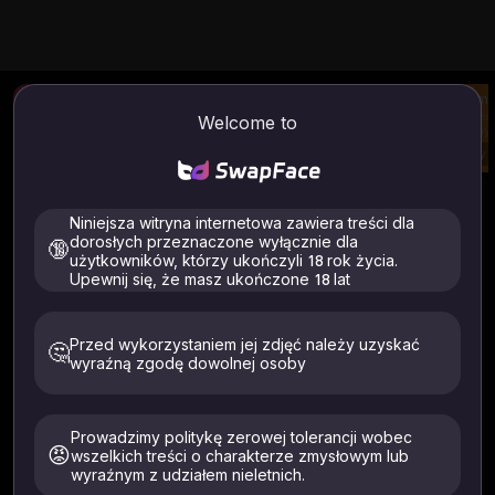
Zamiana twarzy zdjęć
Obraz AI na wideo
Zamia
Prześlij zdjęcie i zamień
Wygeneruj wideo ze
Zmień 
Welcome to
twarz.
swojego obrazu i
jednym
podpowiedzi
Try
Try
Try
Zamiana obrazu/wideo na twarz
Jak używać
Niniejsza witryna internetowa zawiera treści dla
Wideo z wielokrotną zamianą
Zamiana twarzy obrazu
twarzy
dorosłych przeznaczone wyłącznie dla
🔞
użytkowników, którzy ukończyli 18 rok życia.
Upewnij się, że masz ukończone 18 lat
Przed wykorzystaniem jej zdjęć należy uzyskać
🤔
wyraźną zgodę dowolnej osoby
Obsługiwane pliki: .mp4 .webm .avi
WSZYSTKIE pliki są automatycznie usuwane w ciągu 24 godzin
Przesyłaj tylko zdjęcia przedstawiające Ciebie lub osoby,
Prowadzimy politykę zerowej tolerancji wobec
które wyraziły na to wyraźną zgodę. Musi mieć ukończone
😡
wszelkich treści o charakterze zmysłowym lub
18 lat. Usunięto w ciągu 24 godzin.
wyraźnym z udziałem nieletnich.