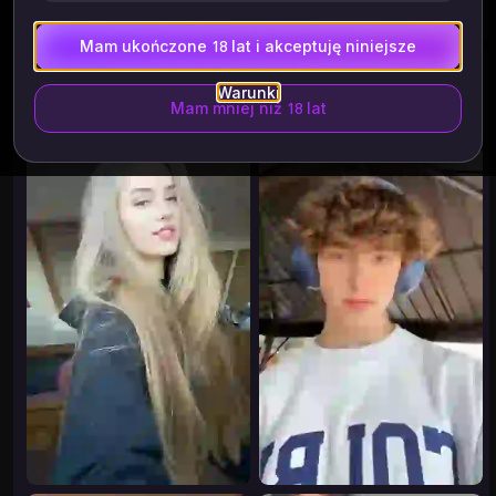
Mam ukończone 18 lat i akceptuję niniejsze
Szablon
Historia
Więcej
Warunki
Mam mniej niż 18 lat
5.98K
17.82K