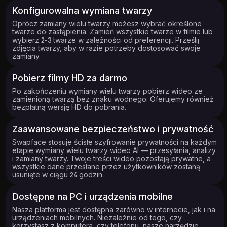
Konfigurowalna wymiana twarzy
Oprócz zamiany wielu twarzy możesz wybrać określone
twarze do zastąpienia. Zamień wszystkie twarze w filmie lub
wybierz 2-3 twarze w zależności od preferencji. Prześlij
zdjęcia twarzy, aby w razie potrzeby dostosować swoje
zamiany.
Pobierz filmy HD za darmo
Po zakończeniu wymiany wielu twarzy pobierz wideo ze
zamienioną twarzą bez znaku wodnego. Oferujemy również
bezpłatną wersję HD do pobrania.
Zaawansowane bezpieczeństwo i prywatność
Swapface stosuje ścisłe szyfrowanie prywatności na każdym
etapie wymiany wielu twarzy wideo AI — przesyłania, analizy
i zamiany twarzy. Twoje treści wideo pozostają prywatne, a
wszystkie dane przesłane przez użytkowników zostaną
usunięte w ciągu 24 godzin.
Dostępne na PC i urządzenia mobilne
Nasza platforma jest dostępna zarówno w internecie, jak i na
urządzeniach mobilnych. Niezależnie od tego, czy
korzystasz z komputera, czy telefonu, nasze narzędzie