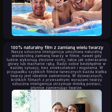
14.94K
6.58K
100% naturalny film z zamianą wielu twarzy
Nasza sztuczna inteligencja umożliwia naturalną
wielokrotną zamianę twarzy w filmie, nawet gdy
ludzie wykonują złożone ruchy, takie jak odwracanie
głowy lub machanie ręką. Radzi sobie bezbłędnie w
każdej sytuacji, bez zniekształceń i migotania. W
przypadku szybkich filmów tanecznych każda klatka
twarzy jest idealnie zamieniona. W dziwacznych,
krótkich filmach z przesadnymi wyrazami twarzy
sztuczna inteligencja utrzymuje mimikę postaci,
płynnie zamieniając twarze.
13.94K
17.38K