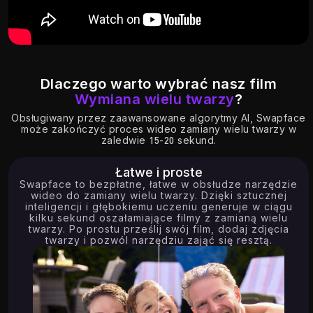
Dlaczego warto wybrać nasz film
Wymiana wielu twarzy
?
7.47K
17.95K
Obsługiwany przez zaawansowane algorytmy AI, Swapface
może zakończyć proces wideo zamiany wielu twarzy w
zaledwie 15-20 sekund.
Łatwe i proste
Swapface to bezpłatne, łatwe w obsłudze narzędzie
wideo do zamiany wielu twarzy. Dzięki sztucznej
inteligencji i głębokiemu uczeniu generuje w ciągu
kilku sekund oszałamiające filmy z zamianą wielu
twarzy. Po prostu prześlij swój film, dodaj zdjęcia
twarzy i pozwól narzędziu zająć się resztą.