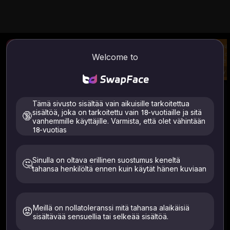
Valokuvan vaihto
AI-kuvasta videoon
Usean
Lataa kuva ja vaihda
Luo video kuvastasi ja
Vaihda
Welcome to
kasvoja.
kehotteesta
yhdes
Try
Try
Try
Kuvan/videon vaihtokasvot
Kuinka käyttää
Tämä sivusto sisältää vain aikuisille tarkoitettua
Kuvan vaihto
Useita kasvojen vaihtovideoita
sisältöä, joka on tarkoitettu vain 18-vuotiaille ja sitä
🔞
vanhemmille käyttäjille. Varmista, että olet vähintään
18-vuotias
Sinulla on oltava erillinen suostumus keneltä
🤔
tahansa henkilöltä ennen kuin käytät hänen kuviaan
Tuetut tiedostot: .mp4 .webm .avi
KAIKKI tiedostot poistetaan automaattisesti 24 tunnin kuluessa
Lataa vain kuvia itsestäsi tai henkilöistä, jotka ovat
antaneet nimenomaisen suostumuksen. Täytyy olla 18+.
Meillä on nollatoleranssi mitä tahansa alaikäisiä
😡
Poistettu 24 tunnin kuluessa.
sisältävää sensuellia tai selkeää sisältöä.