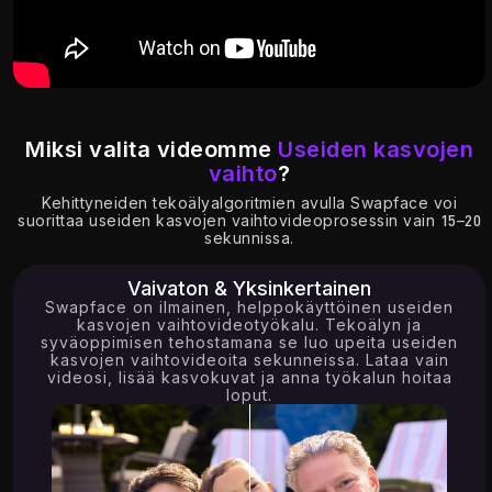
Miksi valita videomme
Useiden kasvojen
16.69K
3.29K
vaihto
?
Kehittyneiden tekoälyalgoritmien avulla Swapface voi
suorittaa useiden kasvojen vaihtovideoprosessin vain 15–20
sekunnissa.
Vaivaton & Yksinkertainen
Swapface on ilmainen, helppokäyttöinen useiden
kasvojen vaihtovideotyökalu. Tekoälyn ja
syväoppimisen tehostamana se luo upeita useiden
kasvojen vaihtovideoita sekunneissa. Lataa vain
videosi, lisää kasvokuvat ja anna työkalun hoitaa
loput.