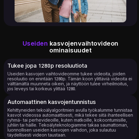
Useiden
kasvojenvaihtovideon
ominaisuudet
Tukee jopa 1280p resoluutiota
Useiden kasvojen vaihtovideomme tukee videoita, joiden
resoluutio on enintään 1280p. Tämän koon ylittäviä videoita ei
välttämättä muunneta oikein, ja näyttöön tulee virheilmoitus,
jos leveys tai korkeus ylittää 1280.
Automaattinen kasvojentunnistus
Kehittyneiden tekoälyalgoritmien avulla työkalumme tunnistaa
kasvot videossa automaattisesti, mikä tekee siitä ihanteellisen
ryhmä- tai perhevideoille, kuten matkoille, kokoontumisille,
juhliin tai häille. Tekoälyteknologiamme takaa saumattoman,
luonnollisen useiden kasvojen vaihdon, joka sulautuu
täydellisesti videon taustaan.