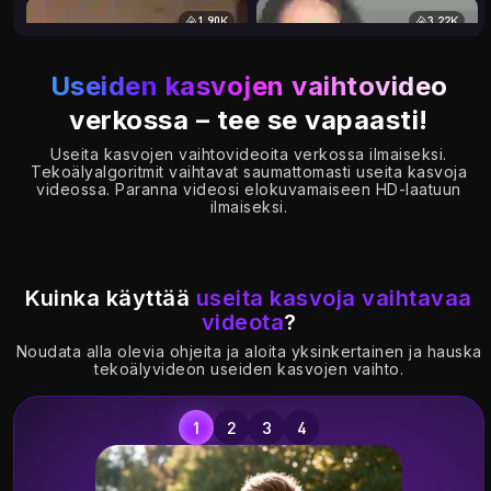
1.90K
3.22K
Useiden kasvojen vaihtovideo
verkossa – tee se vapaasti!
Useita kasvojen vaihtovideoita verkossa ilmaiseksi.
Tekoälyalgoritmit vaihtavat saumattomasti useita kasvoja
videossa. Paranna videosi elokuvamaiseen HD-laatuun
ilmaiseksi.
Kuinka käyttää
useita kasvoja vaihtavaa
videota
?
Noudata alla olevia ohjeita ja aloita yksinkertainen ja hauska
tekoälyvideon useiden kasvojen vaihto.
10.07K
11.52K