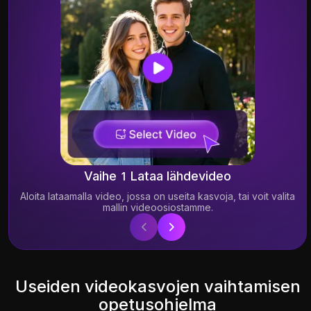
Te
Vaihe 1 Lataa lähdevideo
Aloita lataamalla video, jossa on useita kasvoja, tai voit valita
mallin videoosiostamme.
2.40K
8.49K
Useiden videokasvojen vaihtamisen
opetusohjelma