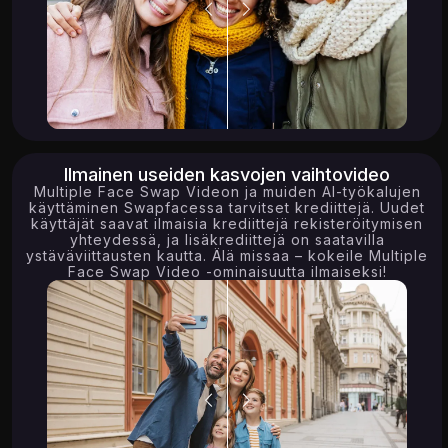
Ilmainen useiden kasvojen vaihtovideo
Multiple Face Swap Videon ja muiden AI-työkalujen
käyttäminen Swapfacessa tarvitset krediittejä. Uudet
käyttäjät saavat ilmaisia ​​krediittejä rekisteröitymisen
yhteydessä, ja lisäkrediittejä on saatavilla
ystäväviittausten kautta. Älä missaa – kokeile Multiple
Face Swap Video -ominaisuutta ilmaiseksi!
8.45K