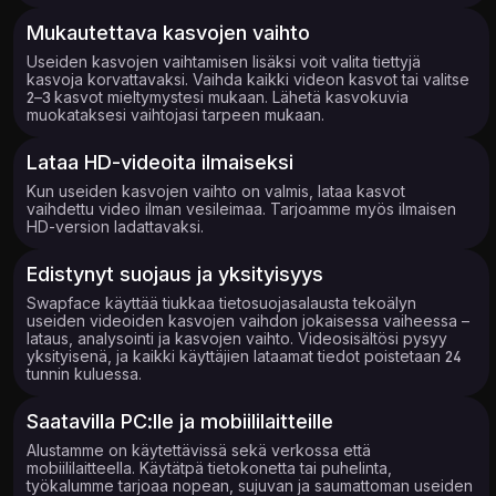
Mukautettava kasvojen vaihto
Useiden kasvojen vaihtamisen lisäksi voit valita tiettyjä
kasvoja korvattavaksi. Vaihda kaikki videon kasvot tai valitse
2–3 kasvot mieltymystesi mukaan. Lähetä kasvokuvia
muokataksesi vaihtojasi tarpeen mukaan.
Lataa HD-videoita ilmaiseksi
Kun useiden kasvojen vaihto on valmis, lataa kasvot
vaihdettu video ilman vesileimaa. Tarjoamme myös ilmaisen
HD-version ladattavaksi.
Edistynyt suojaus ja yksityisyys
Swapface käyttää tiukkaa tietosuojasalausta tekoälyn
useiden videoiden kasvojen vaihdon jokaisessa vaiheessa –
lataus, analysointi ja kasvojen vaihto. Videosisältösi pysyy
yksityisenä, ja kaikki käyttäjien lataamat tiedot poistetaan 24
tunnin kuluessa.
Saatavilla PC:lle ja mobiililaitteille
Alustamme on käytettävissä sekä verkossa että
mobiililaitteella. Käytätpä tietokonetta tai puhelinta,
työkalumme tarjoaa nopean, sujuvan ja saumattoman useiden