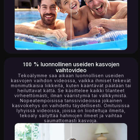
0.67K
18.58K
100 % luonnollinen useiden kasvojen
vaihtovideo
Tekoälymme saa aikaan luonnollisen useiden
kasvojen vaihdon videossa, vaikka ihmiset tekevät
monimutkaisia ​​liikkeitä, kuten kääntävät päätään tai
heiluttavat kättä. Se käsittelee kaikki tilanteet
virheettömästi, ilman vääristymiä tai välkkymistä.
Nopeatempoisissa tanssivideoissa jokainen
kasvokehys on vaihdettu täydellisesti. Omituisissa
lyhyissä videoissa, joissa on liioiteltuja ilmeitä,
tekoäly säilyttää hahmojen ilmeet ja vaihtaa
saumattomasti kasvoja.
12.81K
12.42K