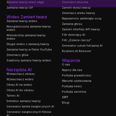
Zamiana twarzy wielu zdjęć
Zmieniacz włosów
Zamiana twarzy GIF
Zamień wyraz twarzy
Zmieniacz wieku twarzy
Wideo Zamień twarz
Naprawiono zamknięte oczy
Zamiana twarzy wideo
Zamiana głosu
Nieograniczona zamiana twarzy
Zamień interfejs API twarzy
wideo
Filtr dziecięcy AI
Wielokrotna zamiana twarzy
wideo
Filtr „Dziwne rzeczy”.
Długie wideo z zamianą twarzy
Generator sztuki futrzanej AI
Zamiana twarzy w filmie YouTube
Rozbierz AI Remover
Zmieniacz głów
Wsparcie
Szablony zamiany twarzy wideo
O nas
Narzędzia AI
Napisz dla nas
Wzmacniacz obrazu
Polityka prywatności
Wzmacniacz wideo
Warunki użytkowania
Obraz AI na wideo
Polityka treści
Obraz AI do obrazu
Polityka zwrotów
Taniec AI
2257
Detektor zamiany twarzy
Blogi
Generator kartek świątecznych AI
Generator świątecznych filmów
AI