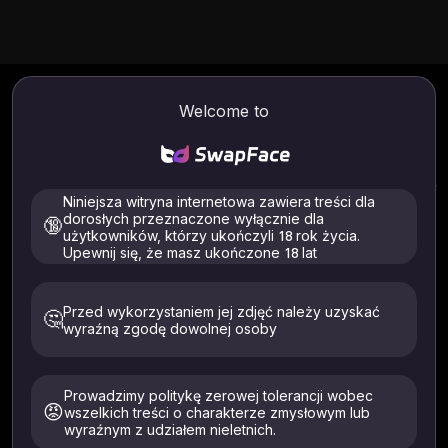
Generator portretów zwierząt AI
Welcome to
Bezpłatnie online
Zmień zdjęcia swoich zwierząt w różne style obrazów
portretowych. Klasyczny obraz olejny, akwarela, rysunki
piórkiem... Twórz portrety zwierząt AI za pomocą Swapface
Niniejsza witryna internetowa zawiera treści dla
już dziś!
dorosłych przeznaczone wyłącznie dla
🔞
użytkowników, którzy ukończyli 18 rok życia.
Upewnij się, że masz ukończone 18 lat
Obsługiwane pliki: .jpeg .jpg .webp .png .avif
Przesyłaj tylko zdjęcia przedstawiające Ciebie lub osoby, które wyraziły
na to wyraźną zgodę. Musi mieć ukończone 18 lat. Usunięto w ciągu 24
Przed wykorzystaniem jej zdjęć należy uzyskać
🤔
godzin.
wyraźną zgodę dowolnej osoby
Prowadzimy politykę zerowej tolerancji wobec
😡
wszelkich treści o charakterze zmysłowym lub
wyraźnym z udziałem nieletnich.