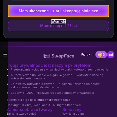
Wybierz Zdjęcie zwierzaka
Mam ukończone 18 lat i akceptuję niniejsze
Warunki
WSZYSTKIE pliki są automatycznie usuwane w ciągu 24
Mam mniej niż 18 lat
godzin
Polski
0
Twoja prywatność jest naszym priorytetem
Przetwarzanie wyłącznie w pamięci — brak trwałego przechowywania
Automatyczne usuwanie w ciągu 24 godzin — wszystkie dane są
automatycznie usuwane
Zerowe wykorzystanie danych — nigdy nie używane do celów
szkoleniowych ani udostępniania
Zgodny z RODO – międzynarodowe standardy prywatności
Skontaktuj się z nami:
support@swapfaces.ai
Copyright © 2026, SwapFace AI. All Rights Reserved.
Zamiana obrazu twarzy
Śmieszny
Zamiana twarzy zdjęć
Wymiana ubrań