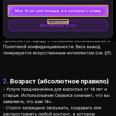
Last Updated:
July 3, 2026
Мне 18 лет или больше, и я согласен с этими
1. Область применения
условиями
Мне меньше 18 лет
Настоящая Политика в отношении контента
является частью вашего соглашения со SwapFace и
применяется наряду с Условиями использования и
Политикой конфиденциальности. Весь вывод
генерируется искусственным интеллектом (см. §7).
2. Возраст (абсолютное правило)
- Услуга предназначена для взрослых от 18 лет и
старше. Использование Сервиса означает, что вы
заявляете, что вам 18+.
- Строго запрещено загружать, создавать или
распространять любой контент, в котором