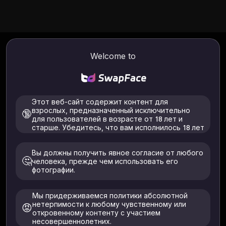
Политика в
Welcome to
отношении
Этот веб-сайт содержит контент для
взрослых, предназначенный исключительно
🔞
для пользователей в возрасте от 18 лет и
контента для
старше. Убедитесь, что вам исполнилось 18 лет
Вы должны получить явное согласие от любого
🤔
SwapFaces AI
человека, прежде чем использовать его
фотографии.
Оператор: TecDeon Limited · Контакт:
Мы придерживаемся политики абсолютной
нетерпимости к любому чувственному или
😡
support@swapfaces.ai
откровенному контенту с участием
несовершеннолетних.