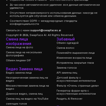
24-часовое автоматическое удаление: все данные автоматически
удаляются.
Отсутствие неправомерного использования данных: никогда не
используется для обучения или обмена данными.
Соответствие GDPR — международные стандарты
конфиденциальности
Связаться с нами:
support@swapfaces.ai
Copyright © 2026, SwapFace AI. All Rights Reserved.
Смена лица
Забавный
изображения
Обмен одеждой
Смена лица на фото
Смена волос
Смена лица на нескольких
Поменяйте выражение лица
фотографиях
Изменение возраста лица
Обмен лицами GIF
Исправлены закрытые глаза
Замена голоса
Видео Замена лица
Видео замена лица
API замены лиц
Неограниченная замена лиц на
Детский фильтр с
видео
искусственным интеллектом
Множественная замена лица на
Фильтр «Очень странные дела»
видео
Генератор фурри-арта с
Длинное видео, смена лиц
искусственным интеллектом
Смена лиц на видео на YouTube
Раздеть AI Remover
сменщик голов